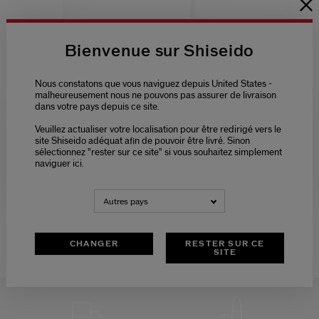
Bienvenue sur Shiseido
Nous constatons que vous naviguez depuis United States -
(30)
(52)
4.3
4.7
malheureusement nous ne pouvons pas assurer de livraison
dans votre pays depuis ce site.
Soin Correcteur Teint Non
Retouches Matifiantes
Gras Spf30
Veuillez actualiser votre localisation pour être redirigé vers le
Please select language
41,00 €
21,00 €
30,00 €
site Shiseido adéquat afin de pouvoir être livré. Sinon
sélectionnez "rester sur ce site" si vous souhaitez simplement
50ML
100 FEUILLES
naviguer ici.
Prix d’origine:
40,00 €
NEDERLANDS
FRANÇAIS
Type de peau:
Normale,
Grasse
Autres pays
Bénéfices:
Uniformisation du teint,
Hydratant
CHANGER
RESTER SUR CE
SITE
Shiseido
Soin
Préoccupations
Peau grasse