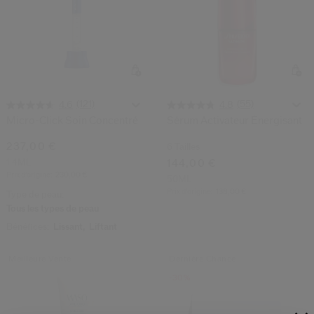
(121)
(55)
4.6
4.8
Micro-Click Soin Concentré
Sérum Activateur Énergisant
237,00 €
6 Tailles
1.4ML
144,00 €
Prix d’origine:
230,00 €
50ML
Prix d’origine:
138,00 €
Type de peau:
Tous les types de peau
Bénéfices:
Lissant,
Liftant
Meilleure Vente
Dernière Chance
-30%