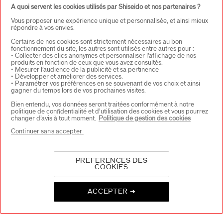
A quoi servent les cookies utilisés par Shiseido et nos partenaires ?
Inscrivez-vous à notre Newsletter et bénéficiez de 15%*
sur votre première commande.
Vous proposer une expérience unique et personnalisée, et ainsi mieux
répondre à vos envies.
Certains de nos cookies sont strictement nécessaires au bon
Adresse E-mail*
*
fonctionnement du site, les autres sont utilisés entre autres pour :
• Collecter des clics anonymes et personnaliser l’affichage de nos
produits en fonction de ceux que vous avez consultés.
• Mesurer l’audience de la publicité et sa pertinence
S'INSCRIRE
• Développer et améliorer des services.
• Paramétrer vos préférences en se souvenant de vos choix et ainsi
gagner du temps lors de vos prochaines visites.
Bien entendu, vos données seront traitées conformément à notre
politique de confidentialité et d’utilisation des cookies et vous pourrez
changer d’avis à tout moment.
Politique de gestion des cookies
À PROPOS DE SHISEIDO
+
Continuer sans accepter
PRODUITS & SERVICES
+
PREFERENCES DES
COOKIES
CONTACT
+
ACCEPTER ➔