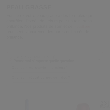
 Shiseido.
PEAU GRASSE
 aux nouveaux produits, d’offres exclusives, de conseils d’experts et plus enco
Équilibrez votre peau grâce à des formules qui
Réinitialiser votre mot 
contrôlent l'excès de sébum pour un teint sans
brillance. Nos produits de soin et de
maquillage
réduisent l'apparence des pores et l'excès de
Un email vous a été envoyé pou
V
brillance.
Pensez à vérifier vos sp
VOTRE ASSISTANT BEAUTÉ
Posez moi n'importe quelle question
Quel soin me convient le mieux ?
Quel soin réduit cernes ou rides ?