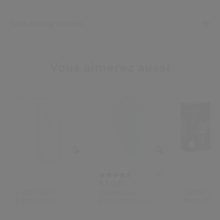
Tous les ingrédients
Vous aimerez aussi
Nouveauté
4.9
(54)
Lotion Soin
Expert Sun
Coffret Po
Équilibrante
Protector Lotion
Regard Fut
Sensitive Spf50+
Solution Lx