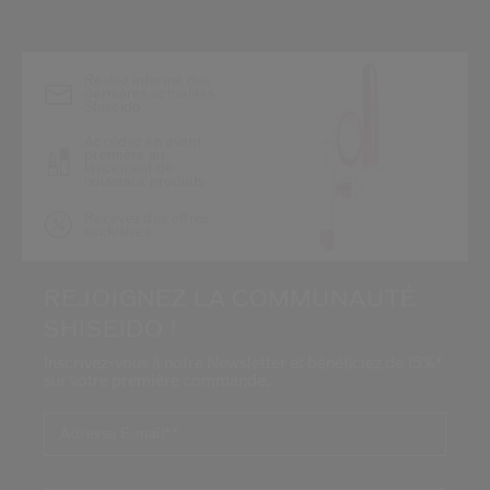
*
Restez informé des
dernières actualités
Shiseido
Accédez en avant-
première au
lancement de
nouveaux produits
Recevez des offres
exclusives
REJOIGNEZ LA COMMUNAUTÉ
SHISEIDO !
Inscrivez-vous à notre Newsletter et bénéficiez de 15%*
sur votre première commande.
Adresse E-mail*
*