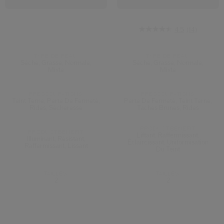
4.5
(14)
TYPE DE PEAU:
TYPE DE PEAU:
Sèche, Grasse, Normale,
Sèche, Grasse, Normale,
Mixte
Mixte
PRÉOCCUPATIONS:
PRÉOCCUPATIONS:
Teint Terne, Perte De Fermeté,
Perte De Fermeté, Teint Terne,
Rides, Sécheresse
Taches Brunes, Rides
PRODUCT.BENEFIT:
PRODUCT.BENEFIT:
Liftant, Raffermissant,
Illuminant, Résistant,
Éclaircissant, Uniformisation
Raffermissant, Lissant
Du Teint
TAILLES:
TAILLES:
2
2