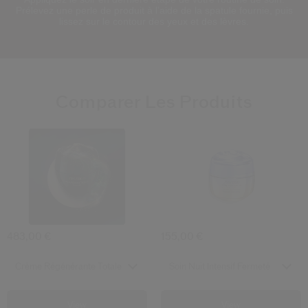
in-
Prélevez une perle de produit à l’aide de la spatule fournie, puis
Picture
lissez sur le contour des yeux et des lèvres.
Comparer Les Produits
4.6
4.7
4.5
4.5
(390)
(372)
(14)
(12)
Crème Régénérante Totale
Soin Nuit Inte
483,00 €
155,00 €
Select variant
Select variant
Crème Régénérante Totale
Soin Nuit Intensif Fermeté
View
View