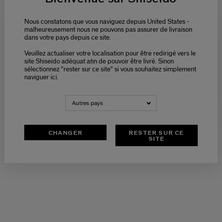
Picture
Une formule unique pour renforcer :
Nous constatons que vous naviguez depuis United States -
1. Le processus de régénération nocturne de la peau, pour une
malheureusement nous ne pouvons pas assurer de livraison
peau renforcée, hydratée et lumineuse au réveil :
dans votre pays depuis ce site.
- Extrait de pimprenelle : favorise l’expression nocturne des gènes
et répare les dommages accumulés pendant la journée
Veuillez actualiser votre localisation pour être redirigé vers le
Please select language
- Technologie régénérante exclusive avancée : renforce la
site Shiseido adéquat afin de pouvoir être livré. Sinon
structure de la peau pour prévenir et atténuer le relâchement
sélectionnez "rester sur ce site" si vous souhaitez simplement
visible
naviguer ici.
2. L’activité antioxydante de la peau, pour atténuer les signes de
NEDERLANDS
FRANÇAIS
vieillissement et améliorer sa texture.
- 10 fois plus concentrée en herbe Enmei pour stimuler la fonction
détoxifiante des cellules pendant la nuit*
Autres pays
- Carnosine : puissante action antioxydante et améliore la
production de protéines raffermissantes pour atténuer
l’apparence des rides
CHANGER
RESTER SUR CE
SITE
*Par rapport aux autres produits FSLX contenant le LonGenevity
Complex™