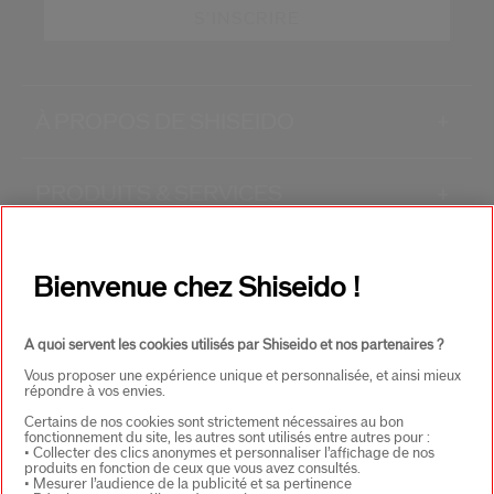
S'INSCRIRE
À PROPOS DE SHISEIDO
+
PRODUITS & SERVICES
+
CONTACT
+
Bienvenue chez Shiseido !
A quoi servent les cookies utilisés par Shiseido et nos partenaires ?
Vous proposer une expérience unique et personnalisée, et ainsi mieux
répondre à vos envies.
Certains de nos cookies sont strictement nécessaires au bon
fonctionnement du site, les autres sont utilisés entre autres pour :
• Collecter des clics anonymes et personnaliser l’affichage de nos
CHOISISSEZ LE PAYS
produits en fonction de ceux que vous avez consultés.
• Mesurer l’audience de la publicité et sa pertinence