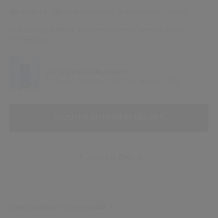
Bénéfices
Illuminant,
Résistant,
Raffermissant,
Lissant
Préoccupations
Teint terne,
Perte de fermeté,
Rides,
Sécheresse
UN STICK SOLAIRE OFFERT
Un Stick Protecteur UV SPF50+ offert dès 109€
AJOUTER AUX OPTIONS DU PANIE
ACTIONS RELATIVES AU PRODUIT
AJOUTER AU PANIER
| 483,00 €
Conseils Beauté
Livraisons
VOTRE EXPERT
Une question sur ce produit ?