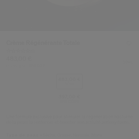
 Shiseido.
 aux nouveaux produits, d’offres exclusives, de conseils d’experts et plus enco
Réinitialiser votre mot 
Un email vous a été envoyé pou
Crème Régénérante Totale
V
Pensez à vérifier vos sp
(0)
Aucune
valeur
/be/fr/shiseido-creme-regenerante-totale-729238212640
Article n°
483,00 €
729238212640
DÉTAILS
de
50ML
469,00 €
Prix d’origine:
notation.
Lien
sur
483,00 €
la
50 ml
même
page.
397,00 €
refill (50ml)
Une formule exclusive pour stimuler la régénération nocturne
de la peau, la renforcer et booster son activité antioxydante.
Type de peau
Sèche,
Grasse,
Normale,
Mixte