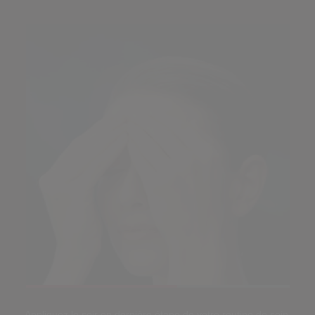
Loaded
:
100.00%
Pause
Unmute
Picture-
Fullscreen
Appliquez le soir en dernière étape de votre routine de soin.