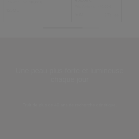
458,00 €
Prix d’origine:
110,00 €
Prix d’origine:
445,00 €
125ML
50ML
2 Tailles
Une peau plus forte et lumineuse
chaque jour
Loaded
:
100.00%
Pause
Unmute
Picture-
Fullscreen
Fruit de plus de 40 ans de recherche génétique.
in-
Picture