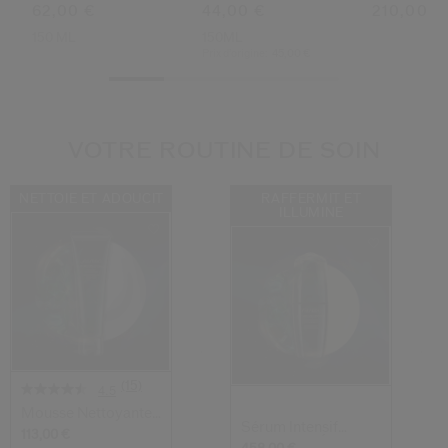
62,00 €
44,00 €
210,00 €
150 ML
150ML
Prix d’origine:
45,00 €
VOTRE ROUTINE DE SOIN
NETTOIE ET ADOUCIT
RAFFERMIT ET
ILLUMINE
(15)
4.5
Mousse Nettoyante
Sérum Intensif
Extra Riche
113,00 €
Fermeté Et Écla...