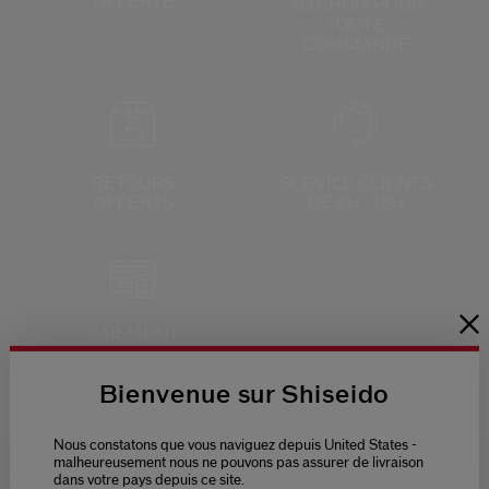
OFFERTE
AU CHOIX
POUR
TOUTE
COMMANDE
RETOURS
SERVICE CLIENTS
OFFERTS
DE 9H - 18H
PAIEMENT
SÉCURISÉ
Bienvenue sur Shiseido
Nous constatons que vous naviguez depuis United States -
malheureusement nous ne pouvons pas assurer de livraison
dans votre pays depuis ce site.