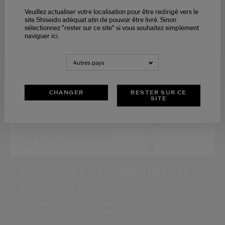
Veuillez actualiser votre localisation pour être redirigé vers le
Please select language
site Shiseido adéquat afin de pouvoir être livré. Sinon
sélectionnez "rester sur ce site" si vous souhaitez simplement
naviguer ici.
*
NEDERLANDS
FRANÇAIS
Autres pays
Restez informé des
dernières actualités
Shiseido
CHANGER
RESTER SUR CE
SITE
Accédez en avant-
première au
lancement de
nouveaux produits
Recevez des offres
exclusives
REJOIGNEZ LA COMMUNAUTÉ
SHISEIDO !
Inscrivez-vous à notre Newsletter et bénéficiez de 15%*
sur votre première commande.