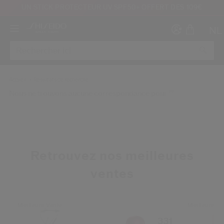
UN STICK PROTECTEUR UV SPF50+ OFFERT DÈS 109€
NL
Accueil
Résultats de recherche
Nous ne trouvons aucune correspondance pour ""
Créer
Co
CON
INS
Retrouvez nos meilleures
ventes
Meilleure Vente
Meilleure Ve
au moins 16 ans et que j’ai lu et accepté les Conditions d’utilisation du site Inter