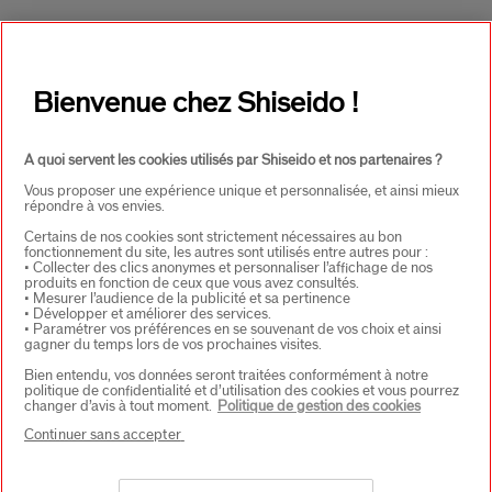
CHOISISSEZ LE PAYS
Bienvenue chez Shiseido !
EU Personne responsable produits
SHISEIDO EUROPE
A quoi servent les cookies utilisés par Shiseido et nos partenaires ?
57 RUE DE VILLIERS
92200 NEUILLY-SUR-SEINE
Vous proposer une expérience unique et personnalisée, et ainsi mieux
répondre à vos envies.
Contact
Certains de nos cookies sont strictement nécessaires au bon
fonctionnement du site, les autres sont utilisés entre autres pour :
• Collecter des clics anonymes et personnaliser l’affichage de nos
produits en fonction de ceux que vous avez consultés.
Copyright ©2026 Shiseido Co.,Ltd. Tous droits réservés.
• Mesurer l’audience de la publicité et sa pertinence
• Développer et améliorer des services.
• Paramétrer vos préférences en se souvenant de vos choix et ainsi
gagner du temps lors de vos prochaines visites.
Bien entendu, vos données seront traitées conformément à notre
politique de confidentialité et d’utilisation des cookies et vous pourrez
changer d’avis à tout moment.
Politique de gestion des cookies
Continuer sans accepter