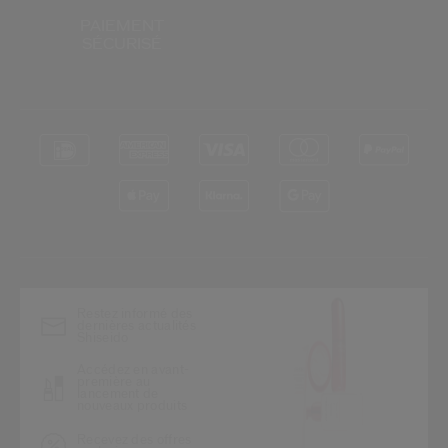
PAIEMENT
SÉCURISÉ
*
Restez informé des
dernières actualités
Shiseido
Accédez en avant-
première au
lancement de
nouveaux produits
Recevez des offres