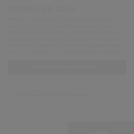
 Shiseido.
CRÈMES DE JOUR
 aux nouveaux produits, d’offres exclusives, de conseils d’experts et plus enco
Révélez une peau plus lisse et plus souple grâce à
Réinitialiser votre mot 
des soins hydratants adaptés à chaque type de
peau. Que vous cherchiez à illuminer une peau terne
ou à combler les
, il existe une formule
Un email vous a été envoyé pou
rides et ridules
V
ciblée pour répondre à vos besoins. Appliquer après
Pensez à vérifier vos sp
le
et avant le
pour de meilleurs résultats.
sérum
SPF
TROUVER MON HYDRATANT
VOTRE ASSISTANT BEAUTÉ
Posez moi n'importe quelle question