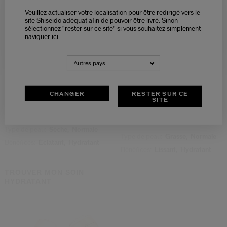
Veuillez actualiser votre localisation pour être redirigé vers le
Please select language
site Shiseido adéquat afin de pouvoir être livré. Sinon
sélectionnez "rester sur ce site" si vous souhaitez simplement
naviguer ici.
NEDERLANDS
FRANÇAIS
Autres pays
(1)
5.0
Coffret Hydratation & Éclat
Émulsion Jour Lissante Anti-
Rides Spf30
CHANGER
RESTER SUR CE
SITE
75,00 €
114,00 €
75 ML
Prix d’origine:
110,00 €
Type de peau:
Sèche,
Normale
Type de peau:
Grasse,
Normale
Bénéfices:
Éclatant,
Hydratant
Bénéfices:
Lissant,
Hydratant
TROUVER MON SOIN
HYDRATANT