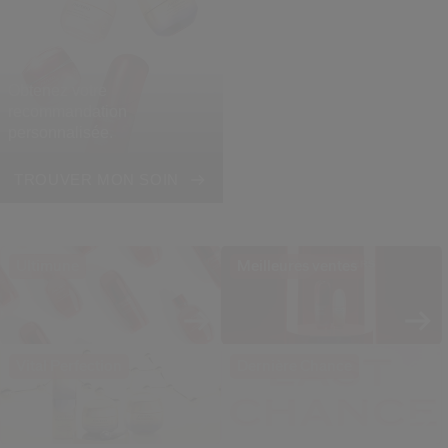
Obtenez votre
recommandation
personnalisée.
TROUVER MON SOIN
Ultimune
Meilleures ventes
Vital Perfection
Dernière Chance