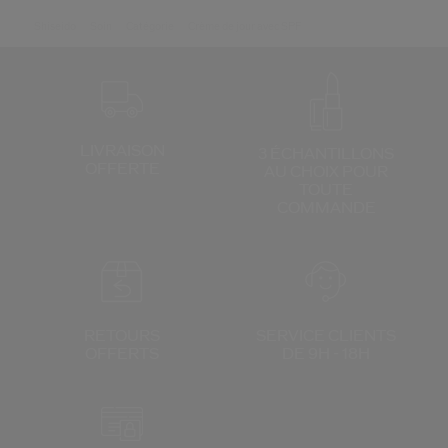
Shiseido
Soin
Catégorie
Crème de jour avec SPF
LIVRAISON
3 ÉCHANTILLONS
OFFERTE
AU CHOIX
POUR
TOUTE
COMMANDE
RETOURS
SERVICE CLIENTS
OFFERTS
DE 9H - 18H