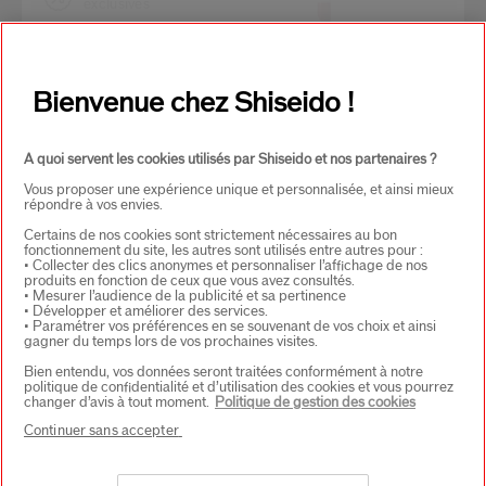
exclusives
REJOIGNEZ LA COMMUNAUTÉ
Bienvenue chez Shiseido !
SHISEIDO !
Inscrivez-vous à notre Newsletter et bénéficiez de 15%*
sur votre première commande.
A quoi servent les cookies utilisés par Shiseido et nos partenaires ?
Vous proposer une expérience unique et personnalisée, et ainsi mieux
répondre à vos envies.
Adresse E-mail*
*
Certains de nos cookies sont strictement nécessaires au bon
fonctionnement du site, les autres sont utilisés entre autres pour :
• Collecter des clics anonymes et personnaliser l’affichage de nos
S'INSCRIRE
produits en fonction de ceux que vous avez consultés.
• Mesurer l’audience de la publicité et sa pertinence
• Développer et améliorer des services.
• Paramétrer vos préférences en se souvenant de vos choix et ainsi
gagner du temps lors de vos prochaines visites.
Bien entendu, vos données seront traitées conformément à notre
À PROPOS DE SHISEIDO
+
politique de confidentialité et d’utilisation des cookies et vous pourrez
changer d’avis à tout moment.
Politique de gestion des cookies
Continuer sans accepter
PRODUITS & SERVICES
+