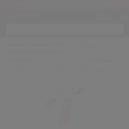
UN STICK PROTECTEUR UV SPF50+ OFFERT DÈS 109€
NL
CRÈME DE JOUR AVEC SPF
NETTOYANTS ET DÉMAQUILLA
TOP FILTRES
Trier: Popularité
Bénéfices
Préoccupations
Type de peau
Catégo
Créer
Co
CON
INS
au moins 16 ans et que j’ai lu et accepté les Conditions d’utilisation du site Inter