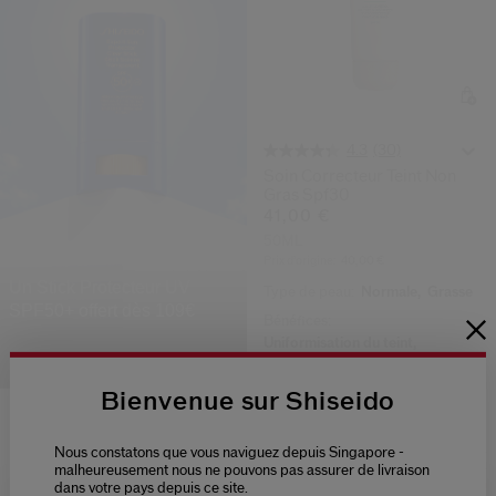
(30)
4.3
Soin Correcteur Teint Non
Gras Spf30
41,00 €
50ML
Prix d’origine:
40,00 €
Un Stick Protecteur UV
Type de peau:
Normale,
Grasse
SPF50+ offert dès 109€
Bénéfices:
Uniformisation du teint,
ACHETER
Hydratant
Bienvenue sur Shiseido
Nous constatons que vous naviguez depuis Singapore -
malheureusement nous ne pouvons pas assurer de livraison
dans votre pays depuis ce site.