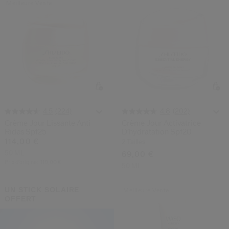
Meilleure Vente
(224)
(202)
4.5
4.8
Crème Jour Lissante Anti-
Crème Jour Activatrice
Rides Spf25
D’hydratation Spf20
114,00 €
2 Tailles
50 ML
69,00 €
Prix d’origine:
110,00 €
50 ML
UN STICK SOLAIRE
Meilleure Vente
OFFERT