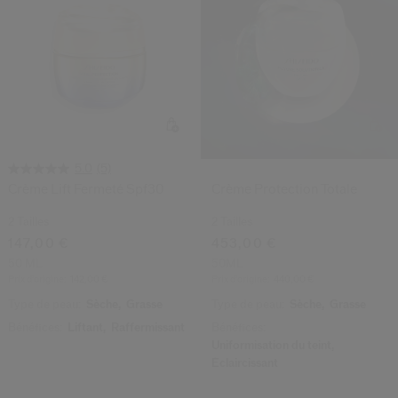
(5)
5.0
Crème Lift Fermeté Spf30
Crème Protection Totale
2 Tailles
2 Tailles
147,00 €
453,00 €
50 ML
50ML
Prix d’origine:
142,00 €
Prix d’origine:
440,00 €
Type de peau:
Sèche,
Grasse
Type de peau:
Sèche,
Grasse
Bénéfices:
Liftant,
Raffermissant
Bénéfices:
Uniformisation du teint,
Éclaircissant