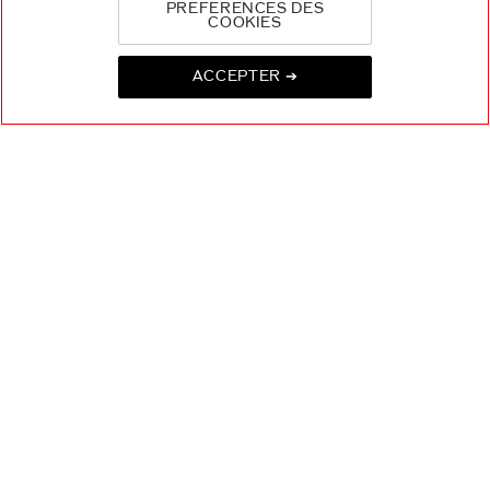
PREFERENCES DES
COOKIES
CONTACT
+
ACCEPTER ➔
CHOISISSEZ LE PAYS
EU Personne responsable produits
SHISEIDO EUROPE
57 RUE DE VILLIERS
92200 NEUILLY-SUR-SEINE
Contact
Copyright ©2026 Shiseido Co.,Ltd. Tous droits réservés.