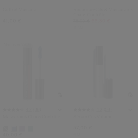
Coffret Mascara
Recourbe-Cils & Mascaraink
Chaos Contrôle
41,00 €
66,30 €
78,00 €
11.5ML
Meilleure Vente
(59)
(39)
4.2
4.2
Sérum Cils Volume
Mascaraink Chaos Contrôle
57,00 €
Variations
6 ML
40,00 €