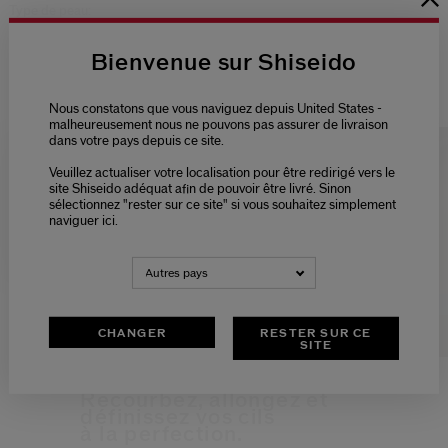
Type de peau:
Tous les types de peau
Bienvenue sur Shiseido
Nous constatons que vous naviguez depuis United States -
malheureusement nous ne pouvons pas assurer de livraison
dans votre pays depuis ce site.
Veuillez actualiser votre localisation pour être redirigé vers le
Please select language
site Shiseido adéquat afin de pouvoir être livré. Sinon
ASTUCES ET TUTORIELS
sélectionnez "rester sur ce site" si vous souhaitez simplement
naviguer ici.
NEDERLANDS
FRANÇAIS
Autres pays
Loaded
:
100.00%
CHANGER
RESTER SUR CE
Pause
Unmute
Picture-
Fu
SITE
in-
Picture
Recourbez, allongez
et
définissez vos cils
à la perfection.