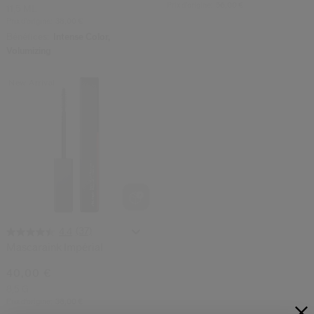
Prix d’origine:
56,00 €
11,5 ML
Prix d’origine:
38,00 €
Bénéfices:
Intense Color,
Volumizing
New Arrival
(37)
4.4
Mascaraink Impérial
40,00 €
8,5 G
Prix d’origine:
38,00 €