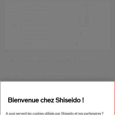
Restez informé des
dernières actualités
Shiseido
Accédez en avant-
première au
lancement de
nouveaux produits
Recevez des offres
exclusives
REJOIGNEZ LA COMMUNAUTÉ
SHISEIDO !
Inscrivez-vous à notre Newsletter et bénéficiez de 15%*
sur votre première commande.
Adresse E-mail*
*
Bienvenue chez Shiseido !
S'INSCRIRE
A quoi servent les cookies utilisés par Shiseido et nos partenaires ?