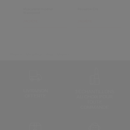
MascaraInk Impérial
Recourbe-Cils
Waterproof
J'ACHÈTE
J'ACHÈTE
Shiseido
Maquillage
Yeux
Mascara
LIVRAISON
3 ÉCHANTILLONS
OFFERTE
AU CHOIX
POUR
TOUTE
COMMANDE