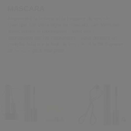
 Shiseido.
MASCARA
 aux nouveaux produits, d’offres exclusives, de conseils d’experts et plus enco
Augmentez le volume et la longueur de vos cils.
Réinitialiser votre mot 
Quel que soit votre style de mascara, ces formules
audacieuses et modulables - avec des
brosses
approuvées par les maquilleurs - vous donnent un
Un email vous a été envoyé pou
V
contrôle total sur le look de vos cils. Il suffit d'ajouter
Pensez à vérifier vos sp
de l'
pour être prête.
eyeliner
-15%