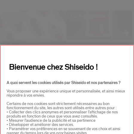
Ultimune
Meilleures ventes
Crèmes de jour
Dernière Chance
Bienvenue chez Shiseido !
Shiseido
Soin
Collections
VITAL PERFECTION
A quoi servent les cookies utilisés par Shiseido et nos partenaires ?
Vous proposer une expérience unique et personnalisée, et ainsi mieux
répondre à vos envies.
Certains de nos cookies sont strictement nécessaires au bon
fonctionnement du site, les autres sont utilisés entre autres pour :
• Collecter des clics anonymes et personnaliser l’affichage de nos
LIVRAISON
produits en fonction de ceux que vous avez consultés.
3 ÉCHANTILLONS
• Mesurer l’audience de la publicité et sa pertinence
OFFERTE
AU CHOIX
POUR
• Développer et améliorer des services.
TOUTE
• Paramétrer vos préférences en se souvenant de vos choix et ainsi
COMMANDE
gagner du temps lors de vos prochaines visites.