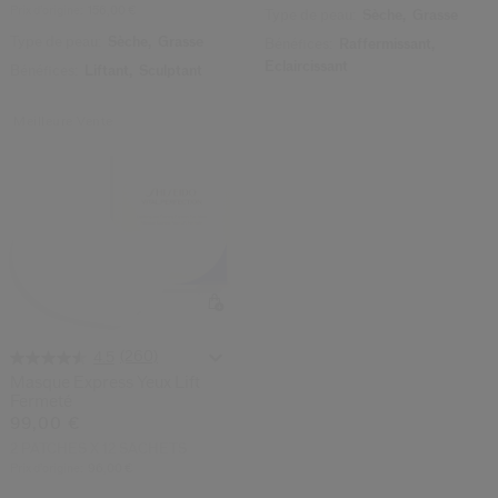
Prix d’origine:
156,00 €
Type de peau:
Sèche,
Grasse
Type de peau:
Sèche,
Grasse
Bénéfices:
Raffermissant,
Éclaircissant
Bénéfices:
Liftant,
Sculptant
Meilleure Vente
(260)
4.5
Masque Express Yeux Lift
Fermeté
99,00 €
2 PATCHES X 12 SACHETS
Prix d’origine:
96,00 €