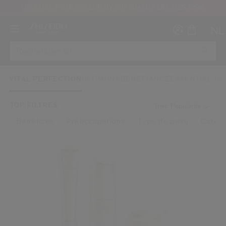
UN STICK PROTECTEUR UV SPF50+ OFFERT DÈS 109€
NL
VITAL PERFECTION
ULTIMUNE
BENEFIANCE
ESSENTIAL E
TOP FILTRES
Trier: Popularité
Bénéfices
Préoccupations
Type de peau
Catégo
Créer
Co
CON
INS
au moins 16 ans et que j’ai lu et accepté les Conditions d’utilisation du site Inter