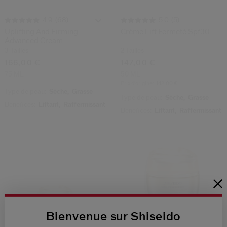
(68)
(5)
4.9
5.0
Uplifting And Firming
Crème Lift Fermeté Spf30
Advanced Cream
3 Tailles
2 Tailles
166,00 €
147,00 €
75 ML
50 ML
Prix d’origine:
142,00 €
Type de peau:
Sèche,
Grasse
Type de peau:
Sèche,
Grasse
Bénéfices:
Liftant,
Raffermissant
Bénéfices:
Liftant,
Raffermissant
Bienvenue sur Shiseido