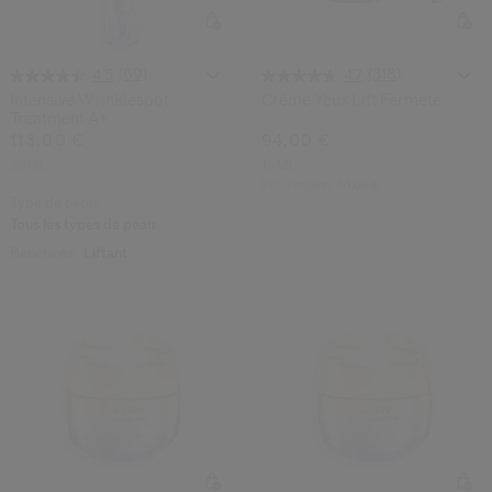
(69)
(318)
4.5
4.7
Intensive Wrinklespot
Crème Yeux Lift Fermeté
Treatment A+
113,00 €
94,00 €
20ML
15ML
Prix d’origine:
91,00 €
Type de peau:
Tous les types de peau
Bénéfices:
Liftant