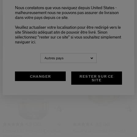
Nous constatons que vous naviguez depuis United States -
(3)
(68)
5.0
4.9
malheureusement nous ne pouvons pas assurer de livraison
Crème Soyeuse Lift Fermeté
Crème Lift Fermeté
dans votre pays depuis ce site.
2 Tailles
3 Tailles
Veuillez actualiser votre localisation pour être redirigé vers le
Please select language
site Shiseido adéquat afin de pouvoir être livré. Sinon
147,00 €
146,00 €
sélectionnez "rester sur ce site" si vous souhaitez simplement
50ML
50 ML
naviguer ici.
NEDERLANDS
FRANÇAIS
Prix d’origine:
142,00 €
Prix d’origine:
141,00 €
Autres pays
CHANGER
RESTER SUR CE
SITE
(58)
(14)
4.9
4.5
Crème Lift Fermeté Enrichie -
Soin Nuit Intensif Fermeté
Recharge