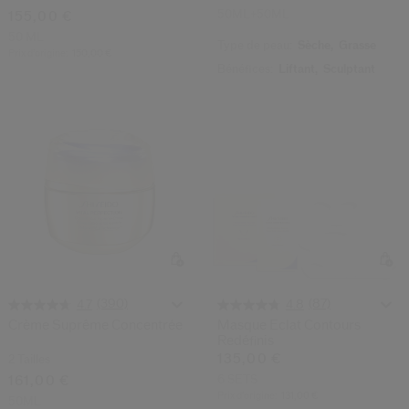
50ML+50ML
155,00 €
50 ML
Type de peau:
Sèche,
Grasse
Prix d’origine:
150,00 €
Bénéfices:
Liftant,
Sculptant
(390)
(87)
4.7
4.8
Crème Suprême Concentrée
Masque Eclat Contours
Redéfinis
135,00 €
2 Tailles
6 SETS
161,00 €
Prix d’origine:
131,00 €
50ML