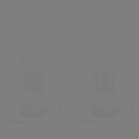
3 Tailles
2 Tailles
123,00 €
155,00 €
REFILL
50 ML
Prix d’origine:
119,00 €
Prix d’origine:
150,00 €
Type de peau:
Sèche,
Normale
Bénéfices:
Liftant,
Raffermissant
(68)
(58)
4.9
4.9
Crème Lift Fermeté -
Crème Lift Fermeté Enrichie -
Recharge
Recharge