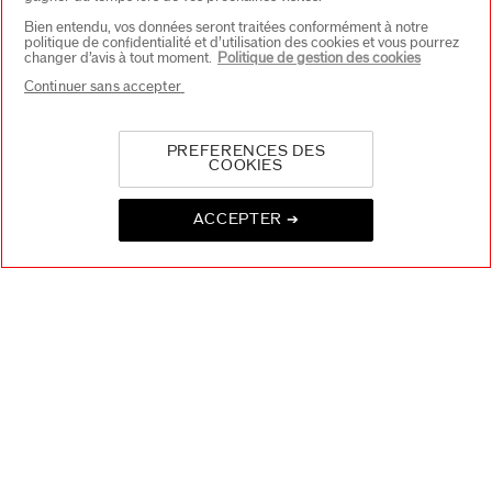
Bien entendu, vos données seront traitées conformément à notre
politique de confidentialité et d’utilisation des cookies et vous pourrez
changer d’avis à tout moment.
Politique de gestion des cookies
Continuer sans accepter
RETOURS
SERVICE CLIENTS
PREFERENCES DES
OFFERTS
DE 9H - 18H
COOKIES
ACCEPTER ➔
PAIEMENT
SÉCURISÉ