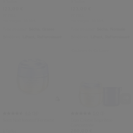
3 Tailles
3 Tailles
123,00 €
123,00 €
REFILL
REFILL
Prix d’origine:
119,00 €
Prix d’origine:
119,00 €
Type de peau:
Sèche,
Grasse
Type de peau:
Sèche,
Normale
Bénéfices:
Liftant,
Raffermissant
Bénéfices:
Liftant,
Raffermissant
Exclusivités En Ligne
(14)
(1)
4.5
5.0
Soin Nuit Intensif Fermeté
Duo Crème Suprême
Concentrée
260,00 €
2 Tailles