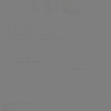
 Shiseido.
 aux nouveaux produits, d’offres exclusives, de conseils d’experts et plus enco
Réinitialiser votre mot 
VITAL PERFECTION
LIFT & FERMETÉ
Un email vous a été envoyé pou
V
Effet liftant en 1 semaine seulement
Pensez à vérifier vos sp
Fermeté et éclat en 4 semaines*
Voir plus
VOTRE ASSISTANT BEAUTÉ
Posez moi n'importe quelle question
Quel produit Vital Perfection est le mieux adapté
à ma peau ?
Quels bénéfices offre Vital Perfection ?