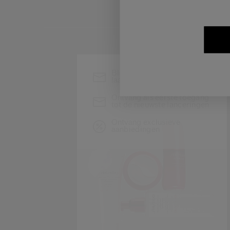
Blijf op de hoogte van het
laatste nieuws van Shiseido
Ontvang als eerste toegang
tot de nieuwste lanceringen
Ontvang exclusieve
aanbiedingen