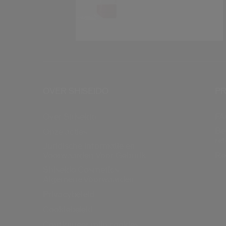
OVER SHISEIDO
PR
Over Shiseido
FA
Be
Onze acties
re
Juridische Informatie en
Voorwaarden Voor Gebruik
Re
Shiseido Cosmetics
Algemene Voorwaarden
Privacybeleid
Cookiebeleid
Configureer mijn cookies