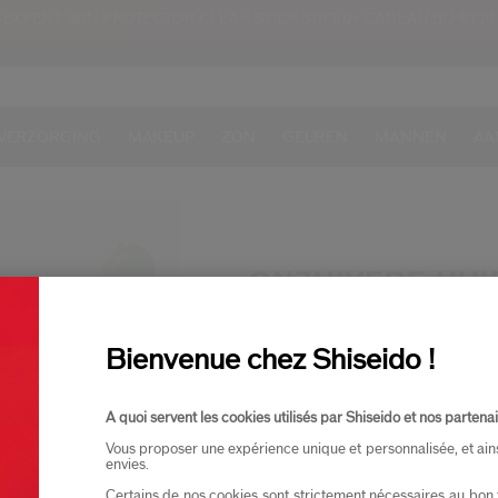
EXPERT SUN PROTECTOR CLEAR STICK SPF50+ CADEAU BIJ €109
VERZORGING
MAKEUP
ZON
GEUREN
MANNEN
AA
ONZUIVERE HUI
Breng de huid in balans met 
houden. Onze skincare verz
Bienvenue chez Shiseido !
zichtbare poriën en het gli
A quoi servent les cookies utilisés par Shiseido et nos partenai
Vous proposer une expérience unique et personnalisée, et ain
envies.
Certains de nos cookies sont strictement nécessaires au bon 