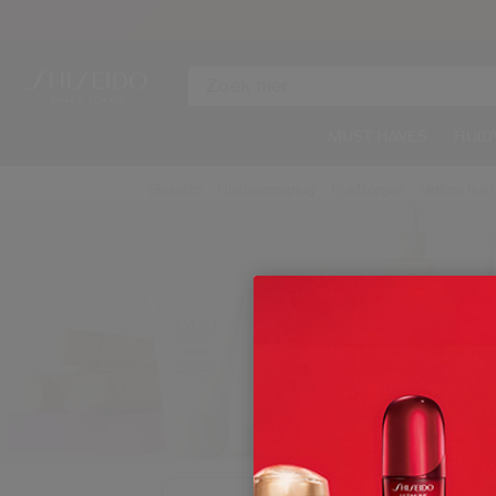
MUST HAVES
HUID
Shiseido
Huidverzorging
Huidzorgen
Vettige huid