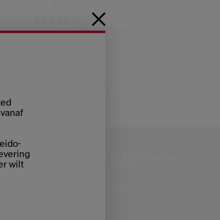
(54)
4.7
l-
Oil-Control Blotting Paper
€ 21,00
€ 30,00
100 FEUILLES
ted
 vanaf
eido-
levering
KLANTENSERVICE
VEILIGE BETALING
AN 9:00 TOT 18:00
er wilt