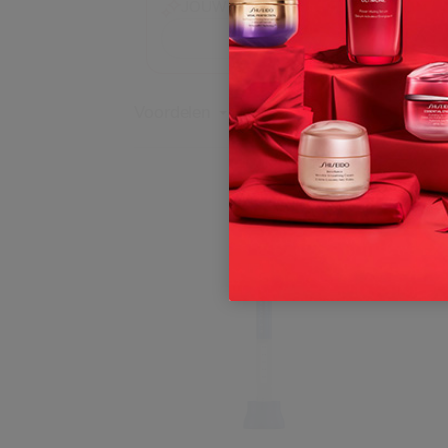
Stel me g
JOUW VIRTUELE ADVISEUR
Welke verzorging past het 
Voordelen
Huidzorgen
Huidtyp