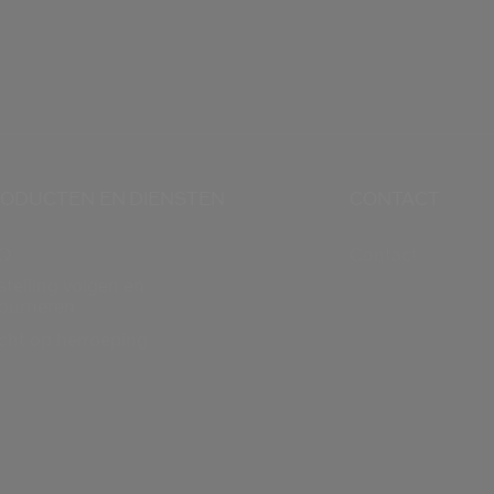
ODUCTEN EN DIENSTEN
CONTACT
Q
Contact
stelling volgen en
tourneren
cht op herroeping