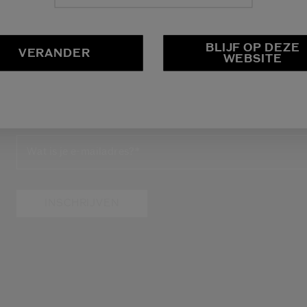
BLIJF OP DEZE
VERANDER
WEBSITE
LATEN WE IN CONTACT BL
Schrijf je in voor de nieuwsbrief en ontvang -15%* op jo
Wat is je e-mailadres?
*
INSCHRIJVEN