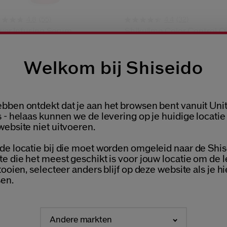
(55)
(32)
4.8
4.4
er Infusing Serum
Shikulime Color Control Oi
Free Moisturizer Spf30
€ 41,00
ormaten
Welkom bij Shiseido
44,00
50ML
Origineel:
€ 40,00
ML
Huidtype:
normaal,
vettig
neel:
€ 138,00
Voordelen:
Egaliserend,
bben ontdekt dat je aan het browsen bent vanuit Uni
Hydraterend
Welcome / Bienvenue
 - helaas kunnen we de levering op je huidige locatie
website niet uitvoeren.
de locatie bij die moet worden omgeleid naar de Shis
Selecteer je taal
te die het meest geschikt is voor jouw locatie om de 
AMPLES NAAR KEUZE
GRATIS RETOUR
Choisissez votre langue
ESTELLING
V
tooien, selecteer anders blijf op deze website als je hi
en.
Andere markten
NEDERLANDS
FRANÇAIS