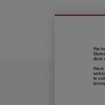
(121)
4.6
Micro-Click Concentrate
Pow
€ 237,00
6 F
1.4ML
€ 1
Origineel:
€ 230,00
50
Huidtype:
Alle huidtypes
Origi
Voordelen:
Gladmakend,
Liftend
We he
States
deze 
Werk 
websi
GRATIS 3 S
GRATIS LEVERING
BIJ ELKE B
te vol
brows