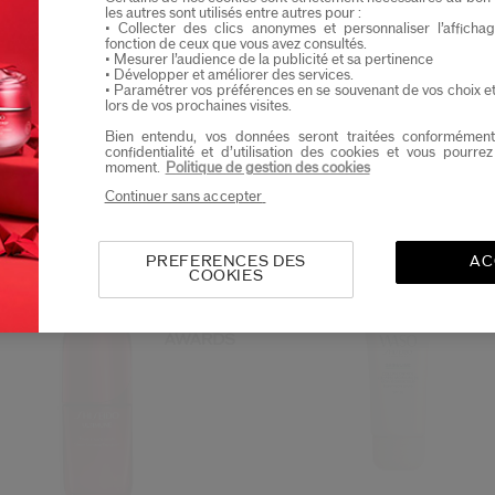
erust een vraag
les autres sont utilisés entre autres pour :
Ik verklaar dat ik minstens 16 jaar oud ben
• Collecter des clics anonymes et personnaliser l’affich
best bij mij?
Welke verzorging verm
fonction de ceux que vous avez consultés.
Ik wil graag informatie ontvangen van Shiseid
• Mesurer l’audience de la publicité et sa pertinence
Je zal als eerste op de hoogte zijn van de nieu
• Développer et améliorer des services.
• Paramétrer vos préférences en se souvenant de vos choix e
lors de vos prochaines visites.
e
Categorieën
Bien entendu, vos données seront traitées conformément
confidentialité et d’utilisation des cookies et vous pourre
moment.
Politique de gestion des cookies
Continuer sans accepter
PREFERENCES DES
AC
Bestseller
COOKIES