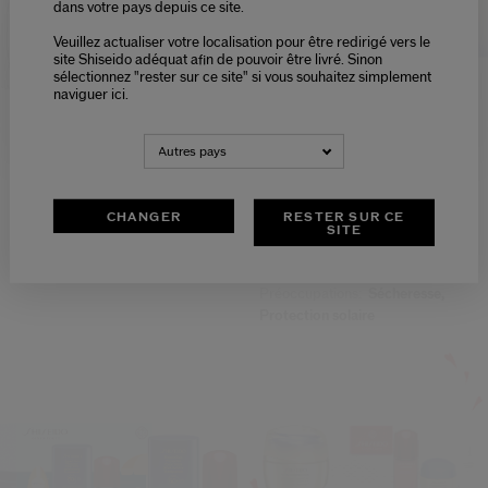
dans votre pays depuis ce site.
Veuillez actualiser votre localisation pour être redirigé vers le
Please select language
site Shiseido adéquat afin de pouvoir être livré. Sinon
sélectionnez "rester sur ce site" si vous souhaitez simplement
naviguer ici.
NEDERLANDS
FRANÇAIS
Autres pays
Coffret Mascara
Gsc Coffret Fond De Teint
Compact Bronzant (bronze)
41,00 €
44,00 €
CHANGER
RESTER SUR CE
SITE
Type de peau:
Sèche,
Grasse
Préoccupations:
Sécheresse,
Protection solaire