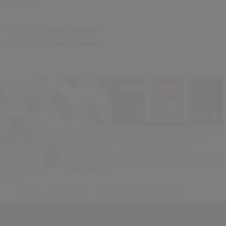
75,00 €
Type de peau:
Sèche,
Normale
Bénéfices:
Éclatant,
Hydratant
Ultimune
Meilleures ventes
Crèmes de jour
Dernière Chance
Shiseido
Meilleures Ventes
Nos idées cadeaux
Coffret cadeau