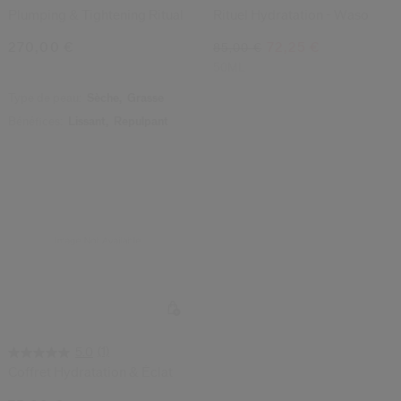
Plumping & Tightening Ritual
Rituel Hydratation - Waso
270,00 €
72,25 €
85,00 €
50ML
Type de peau:
Sèche,
Grasse
Bénéfices:
Lissant,
Repulpant
(1)
5.0
Coffret Hydratation & Éclat