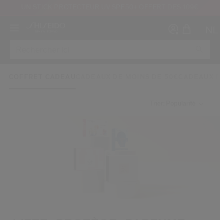
UN STICK PROTECTEUR UV SPF50+ OFFERT DÈS 109€
NL
COFFRET CADEAU
CADEAUX DE MOINS DE 50€
CADEAUX D
Trier: Popularité
Créer
Co
CON
INS
au moins 16 ans et que j’ai lu et accepté les Conditions d’utilisation du site Inter