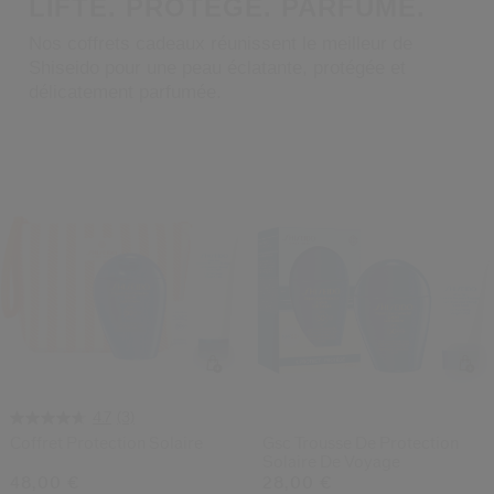
LIFTE. PROTÈGE. PARFUME.
 Shiseido.
 aux nouveaux produits, d’offres exclusives, de conseils d’experts et plus enco
Nos coffrets cadeaux réunissent le meilleur de
Shiseido pour une peau éclatante, protégée et
Réinitialiser votre mot 
délicatement parfumée.
Un email vous a été envoyé pou
V
Pensez à vérifier vos sp
(3)
4.7
Coffret Protection Solaire
Gsc Trousse De Protection
Solaire De Voyage
48,00 €
28,00 €