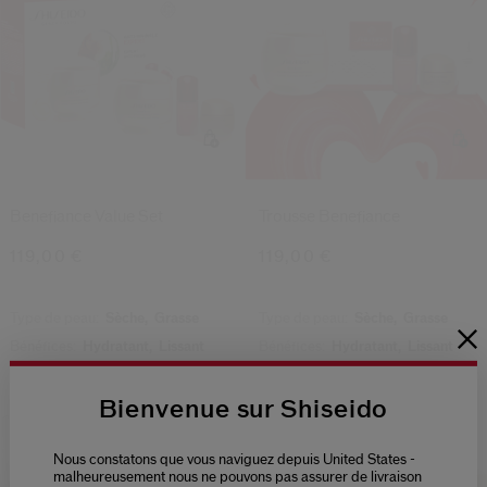
Benefiance Value Set
Trousse Benefiance
119,00 €
119,00 €
Type de peau:
Sèche,
Grasse
Type de peau:
Sèche,
Grasse
Bénéfices:
Hydratant,
Lissant
Bénéfices:
Hydratant,
Lissant
Bienvenue sur Shiseido
Nous constatons que vous naviguez depuis United States -
malheureusement nous ne pouvons pas assurer de livraison