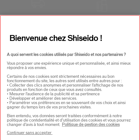
LIVRAISON
3 ÉCHANTILLONS
OFFERTE
AU CHOIX
POUR
TOUTE
COMMANDE
Bienvenue chez Shiseido !
A quoi servent les cookies utilisés par Shiseido et nos partenaires ?
Vous proposer une expérience unique et personnalisée, et ainsi mieux
répondre à vos envies.
RETOURS
SERVICE CLIENTS
Certains de nos cookies sont strictement nécessaires au bon
fonctionnement du site, les autres sont utilisés entre autres pour :
OFFERTS
DE 9H - 18H
• Collecter des clics anonymes et personnaliser l’affichage de nos
produits en fonction de ceux que vous avez consultés.
• Mesurer l’audience de la publicité et sa pertinence
• Développer et améliorer des services.
• Paramétrer vos préférences en se souvenant de vos choix et ainsi
gagner du temps lors de vos prochaines visites.
Bien entendu, vos données seront traitées conformément à notre
PAIEMENT
politique de confidentialité et d’utilisation des cookies et vous pourrez
SÉCURISÉ
changer d’avis à tout moment.
Politique de gestion des cookies
Continuer sans accepter