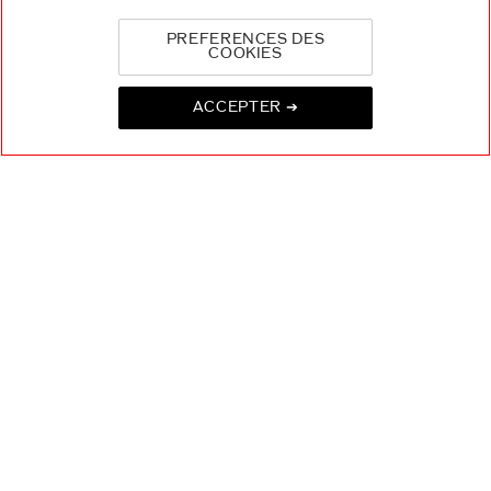
PREFERENCES DES
COOKIES
ACCEPTER ➔
*
Restez informé des
dernières actualités
Shiseido
Accédez en avant-
première au
lancement de
nouveaux produits
Recevez des offres
exclusives
REJOIGNEZ LA COMMUNAUTÉ