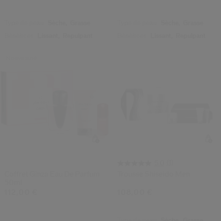
Type de peau:
Sèche,
Grasse
Type de peau:
Sèche,
Grasse
Bénéfices:
Lissant,
Repulpant
Bénéfices:
Lissant,
Repulpant
Nouveauté
(1)
5.0
Coffret Ginza Eau De Parfum
Trousse Shiseido Men
50ml
112,00 €
108,00 €
Type de peau:
Sèche,
Grasse