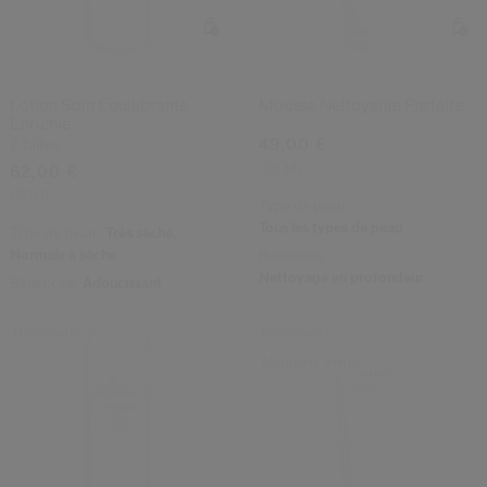
Lotion Soin Equilibrante
Mousse Nettoyante Parfaite
Enrichie
49,00 €
2 Tailles
125 ML
62,00 €
150ML
Type de peau:
Tous les types de peau
Type de peau:
Très sèche,
Normale à sèche
Bénéfices:
Nettoyage en profondeur
Bénéfices:
Adoucissant
Nouveauté
Nouveauté
Meilleure Vente