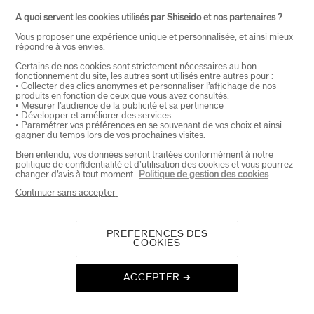
Inscrivez-vous à notre Newsletter et bénéficiez de 15%*
A quoi servent les cookies utilisés par Shiseido et nos partenaires ?
sur votre première commande.
Vous proposer une expérience unique et personnalisée, et ainsi mieux
répondre à vos envies.
Adresse E-mail*
*
Certains de nos cookies sont strictement nécessaires au bon
fonctionnement du site, les autres sont utilisés entre autres pour :
• Collecter des clics anonymes et personnaliser l’affichage de nos
produits en fonction de ceux que vous avez consultés.
• Mesurer l’audience de la publicité et sa pertinence
S'INSCRIRE
• Développer et améliorer des services.
• Paramétrer vos préférences en se souvenant de vos choix et ainsi
gagner du temps lors de vos prochaines visites.
Bien entendu, vos données seront traitées conformément à notre
politique de confidentialité et d’utilisation des cookies et vous pourrez
À PROPOS DE SHISEIDO
+
changer d’avis à tout moment.
Politique de gestion des cookies
Continuer sans accepter
PRODUITS & SERVICES
+
PREFERENCES DES
COOKIES
CONTACT
+
ACCEPTER ➔