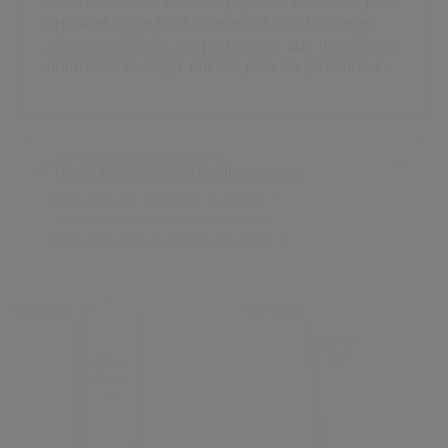
réconfortantes. Le nettoyage est essentiel pour
 Shiseido.
préparer votre teint à recevoir vos lotions et
 aux nouveaux produits, d’offres exclusives, de conseils d’experts et plus enco
sérums
préférés, en permettant aux ingrédients
nourrissants d'agir encore plus en profondeur.
Réinitialiser votre mot 
Un email vous a été envoyé pou
V
Pensez à vérifier vos sp
VOTRE ASSISTANT BEAUTÉ
Posez moi n'importe quelle question
Quel soin me convient le mieux ?
Quel soin réduit cernes ou rides ?
Nouveauté
Nouveauté