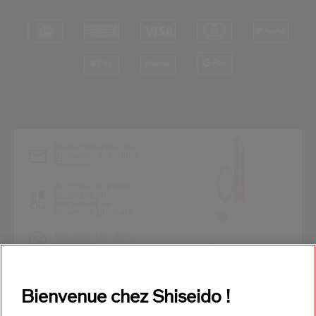
*
Restez informé des
dernières actualités
Shiseido
Accédez en avant-
première au
lancement de
nouveaux produits
Recevez des offres
exclusives
REJOIGNEZ LA COMMUNAUTÉ
Bienvenue chez Shiseido !
SHISEIDO !