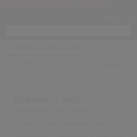
UN STICK PROTECTEUR UV SPF50+ OFFERT DÈS 109€
NL
NETTOYANTS ET DÉMAQUILLANTS
LOTIONS ADOUCISSAN
TOP FILTRES
Trier: Popularité
Bénéfices
Préoccupations
Type de peau
Catégo
Créer
Co
CON
INS
DÉMAQUILLANTS
Votre routine de soins commence ici.
Découvrez des nettoyants pour tous les types
de peau, des huiles démaquillantes aux gels
purifiants, en passant par les crèmes
au moins 16 ans et que j’ai lu et accepté les Conditions d’utilisation du site Inter