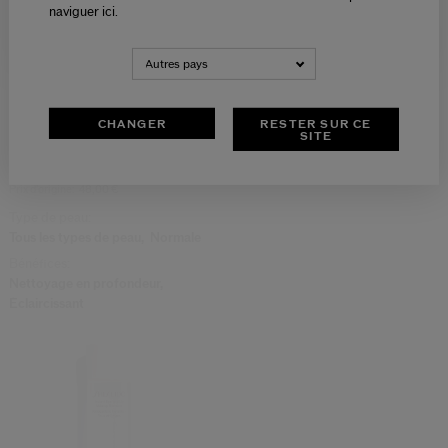
naviguer ici.
NEDERLANDS
FRANÇAIS
Autres pays
(12)
(52)
4.9
4.7
Huile Démaquillante Parfaite
Retouches Matifiantes
CHANGER
RESTER SUR CE
SITE
50,00 €
21,00 €
30,00 €
180 ML
100 FEUILLES
Prix d’origine:
48,00 €
Type de peau:
Tous les types de peau,
Normale
Bénéfices:
Nettoyage en profondeur,
Éclaircissant