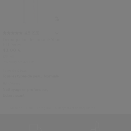
(95)
4.8
Démaquillant Instantané Yeux
Et Lèvres
43,00 €
125 ML
Prix d’origine:
42,00 €
Type de peau:
Tous les types de peau,
Normale
Bénéfices:
Nettoyage en profondeur,
Éclaircissant
Shiseido
Soin
Catégorie
Nettoyants et démaquillants