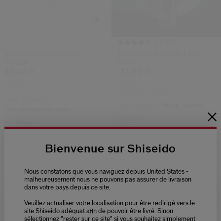
(15)
4.5
Mousse Démaquillante
Mousse Nettoyante Extra
Visage
Riche
49,00 €
113,00 €
180 ML
125ML
Prix d’origine:
110,00 €
Type de peau:
Type de peau:
Sèche,
Grasse
Tous les types de peau
Bénéfices:
Bénéfices:
Nettoyage en profondeur,
Nettoyage en profondeur
Lissant
Bienvenue sur Shiseido
Dernière Chance
Nous constatons que vous naviguez depuis United States -
-30%
malheureusement nous ne pouvons pas assurer de livraison
dans votre pays depuis ce site.
Veuillez actualiser votre localisation pour être redirigé vers le
Please select language
site Shiseido adéquat afin de pouvoir être livré. Sinon
sélectionnez "rester sur ce site" si vous souhaitez simplement