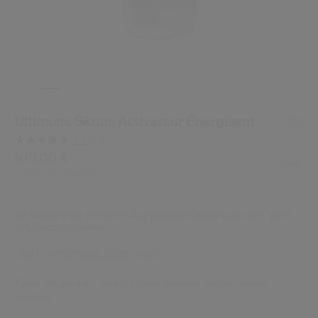
 Shiseido.
 aux nouveaux produits, d’offres exclusives, de conseils d’experts et plus enco
Réinitialiser votre mot 
Un email vous a été envoyé pou
V
Pensez à vérifier vos sp
Ultimune Sérum Activateur Énergisant
5.0
(12)
Lire
12
/be/fr/shiseido-ultimune-serum-activateur-energisant-7
Article n°
109,00 €
768614228455
DÉTAILS
avis.
50ML
106,00 €
Prix d’origine:
Lien
sur
la
même
*
Ce sérum pour homme cible plusieurs signes de l’âge
pour
page.
une peau raffermie.
*
perte de fermeté, éclat, rides…
Type de peau
Tous les types de peau,
Sèche,
Grasse,
Normale