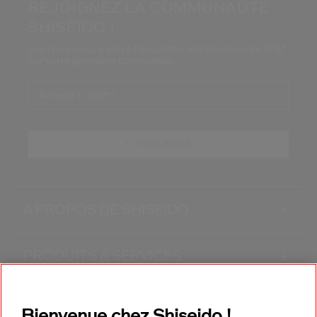
REJOIGNEZ LA COMMUNAUTÉ
SHISEIDO !
Inscrivez-vous à notre Newsletter et bénéficiez de 15%*
sur votre première commande.
Adresse E-mail*
*
S'INSCRIRE
À PROPOS DE SHISEIDO
+
PRODUITS & SERVICES
+
CONTACT
+
Bienvenue chez Shiseido !