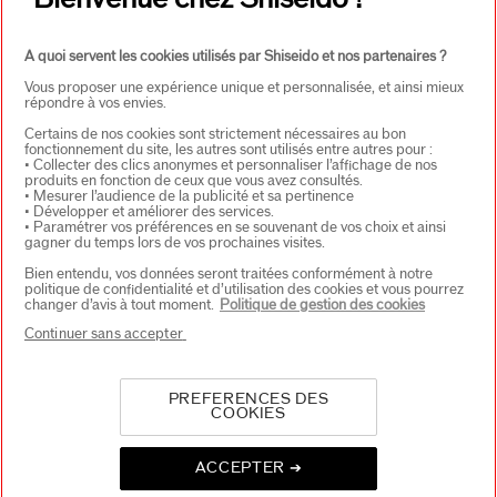
A quoi servent les cookies utilisés par Shiseido et nos partenaires ?
Vous proposer une expérience unique et personnalisée, et ainsi mieux
répondre à vos envies.
Certains de nos cookies sont strictement nécessaires au bon
fonctionnement du site, les autres sont utilisés entre autres pour :
• Collecter des clics anonymes et personnaliser l’affichage de nos
CHOISISSEZ LE PAYS
produits en fonction de ceux que vous avez consultés.
• Mesurer l’audience de la publicité et sa pertinence
• Développer et améliorer des services.
• Paramétrer vos préférences en se souvenant de vos choix et ainsi
gagner du temps lors de vos prochaines visites.
EU Personne responsable produits
Bien entendu, vos données seront traitées conformément à notre
SHISEIDO EUROPE
politique de confidentialité et d’utilisation des cookies et vous pourrez
57 RUE DE VILLIERS
changer d’avis à tout moment.
Politique de gestion des cookies
92200 NEUILLY-SUR-SEINE
Continuer sans accepter
Contact
PREFERENCES DES
COOKIES
Copyright ©2026 Shiseido Co.,Ltd. Tous droits réservés.
ACCEPTER ➔