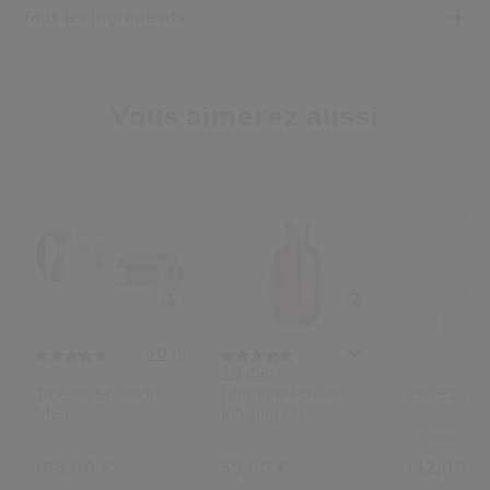
Tous les ingrédients
Vous aimerez aussi
5.0
(1)
4.9
(58)
Trousse Shiseido
Ultimune Power
Zen Eau De
Men
Infusing Oil
3 Tailles
108,00 €
55,00 €
142,00 €