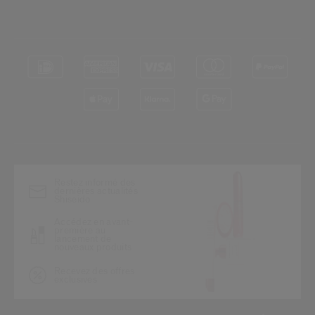
*
Restez informé des
dernières actualités
Shiseido
Accédez en avant-
première au
lancement de
nouveaux produits
Recevez des offres
exclusives