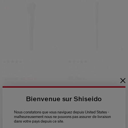
Dernière Chance
New Arrival
-30%
(14)
(8)
5.0
4.9
Maru Fude Pinceau
Naname Fude Pinceau
Polyvalent Visage
Polyvalent Yeux
42,00 €
38,00 €
60,00 €
Prix d’origine:
36,00 €
Bienvenue sur Shiseido
New Arrival
Nous constatons que vous naviguez depuis United States -
malheureusement nous ne pouvons pas assurer de livraison
dans votre pays depuis ce site.