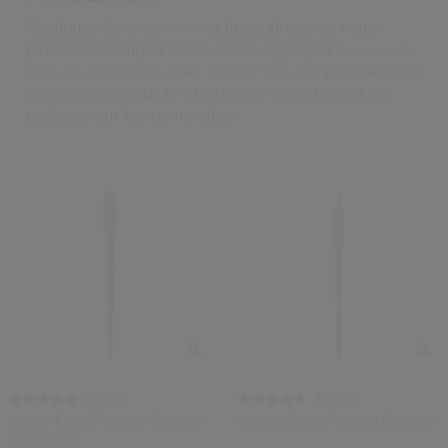
 Shiseido.
Appliquez le
et la poudre avec notre
 aux nouveaux produits, d’offres exclusives, de conseils d’experts et plus enco
fond de teint
pinceau estompeur
. Appliquez
HASU FUDE
la poudre, le
Réinitialiser votre mot 
avec
, un pinceau pour
blush, les highlighters
MARU FUDE
le visage qui sculpte et estompe parfaitement les
couleurs sur les pommettes.
Un email vous a été envoyé pou
V
Pensez à vérifier vos sp
(9)
(12)
5.0
4.8
Hanen Fude Pinceau Ombre À
Katana Fude Pinceau Eyeliner
Paupières