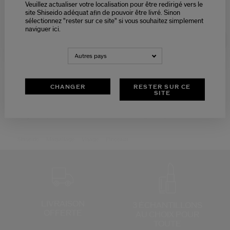
Veuillez actualiser votre localisation pour être redirigé vers le
Please select language
site Shiseido adéquat afin de pouvoir être livré. Sinon
sélectionnez "rester sur ce site" si vous souhaitez simplement
naviguer ici.
NEDERLANDS
FRANÇAIS
Autres pays
(14)
(43)
4.8
4.6
Hasu Fude Pinceau Fond De
Hanatsubaki Hake Pinceau
Teint
Finition Visage
CHANGER
RESTER SUR CE
SITE
54,00 €
78,00 €
Prix d’origine:
52,00 €
Prix d’origine:
75,00 €
Shiseido
Maquillage
Visage
Pinceaux
LIVRAISON
3 ÉCHANTILLONS
OFFERTE
AU CHOIX
POUR
TOUTE