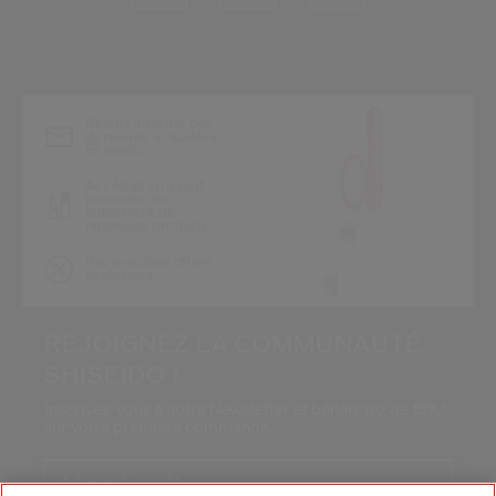
*
Restez informé des
dernières actualités
Shiseido
Accédez en avant-
première au
lancement de
nouveaux produits
Recevez des offres
exclusives
REJOIGNEZ LA COMMUNAUTÉ
SHISEIDO !
Inscrivez-vous à notre Newsletter et bénéficiez de 15%*
sur votre première commande.
Adresse E-mail*
*