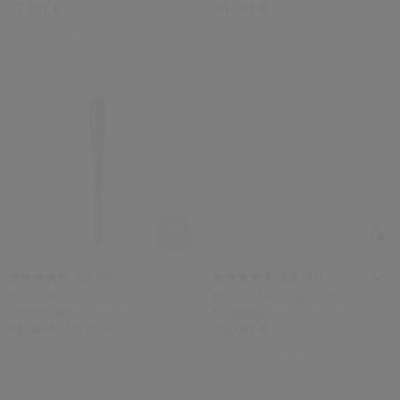
37,00 €
34,00 €
Prix d’origine:
35,00 €
Dernière Chance
-30%
(10)
(47)
4.4
4.6
Tsutsu Fude Pinceau
Brosse Nettoyante De
Correcteur
Massage
23,80 €
39,00 €
34,00 €
Prix d’origine:
38,00 €