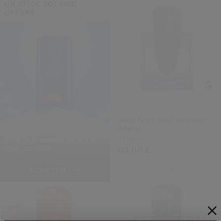
UN STICK SOLAIRE
OFFERT
Ginza Night Eau De Parfum
Intense
Un Stick Protecteur UV SPF50+
3 Tailles
offert dès 109€
113,00 €
50ML
ACHETER
Prix d’origine:
109,00 €
Dernière Chance
Meilleure Vente
-30%