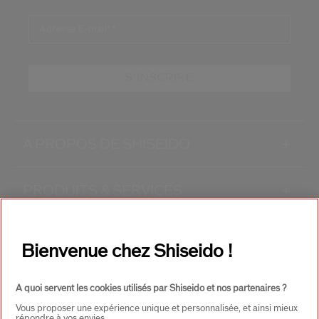
Adresse E-mail*
*
S'INSCRIRE
À PROPOS DE SHISEIDO
+
PRODUITS & SERVICES
+
CONTACT
+
Bienvenue chez Shiseido !
A quoi servent les cookies utilisés par Shiseido et nos partenaires ?
Vous proposer une expérience unique et personnalisée, et ainsi mieux
répondre à vos envies.