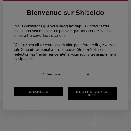
Bienvenue sur Shiseido
Nous constatons que vous naviguez depuis United States -
malheureusement nous ne pouvons pas assurer de livraison
dans votre pays depuis ce site.
Veuillez actualiser votre localisation pour être redirigé vers le
(17)
Please select language
4.6
site Shiseido adéquat afin de pouvoir être livré. Sinon
Ginza Eau De Parfum Intense
Ginza Eau De Parfum
sélectionnez "rester sur ce site" si vous souhaitez simplement
naviguer ici.
NEDERLANDS
FRANÇAIS
2 Tailles
3 Tailles
53,20 €
140,00 €
76,00 €
Autres pays
30 ML
90 ML
Prix d’origine:
136,00 €
CHANGER
RESTER SUR CE
SITE
Shiseido
Parfum