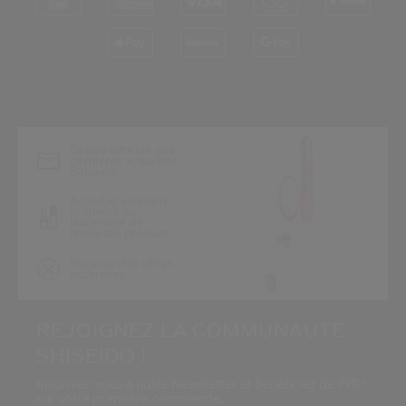
*
Restez informé des
dernières actualités
Shiseido
Accédez en avant-
première au
lancement de
nouveaux produits
Recevez des offres
exclusives
REJOIGNEZ LA COMMUNAUTÉ
SHISEIDO !
Inscrivez-vous à notre Newsletter et bénéficiez de 15%*
sur votre première commande.