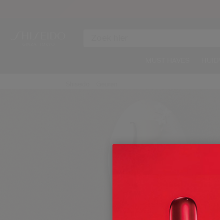
MUST HAVES
HUID
Shiseido
Geuren