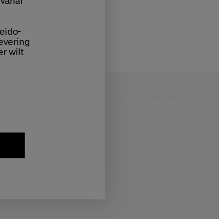
 vanaf
3 Formaten
eido-
€ 140,00
levering
90 ML
er wilt
Origineel:
€ 136,00
KLANTENSERVICE
VEILIGE BETALING
AN 9:00 TOT 18:00