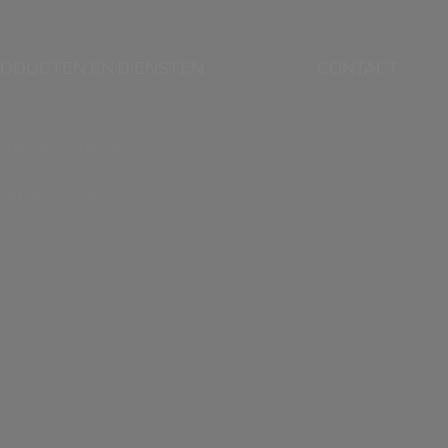
ODUCTEN EN DIENSTEN
CONTACT
Q
Contact
stelling volgen en
tourneren
cht op herroeping