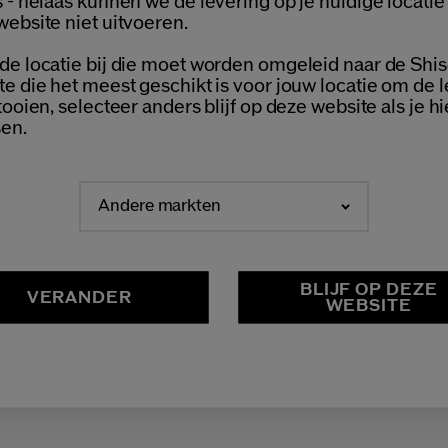
Welcome / Bienvenue
 - helaas kunnen we de levering op je huidige locatie
ense
website niet uitvoeren.
ormaten
2 Formaten
de locatie bij die moet worden omgeleid naar de Shis
13,00
€ 53,20
€ 76,00
Selecteer je taal
te die het meest geschikt is voor jouw locatie om de 
ML
30 ML
Choisissez votre langue
tooien, selecteer anders blijf op deze website als je hi
neel:
€ 109,00
en.
AMPLES NAAR KEUZE
Andere markten
GRATIS RETOUR
NEDERLANDS
FRANÇAIS
ESTELLING
V
BLIJF OP DEZE
VERANDER
WEBSITE