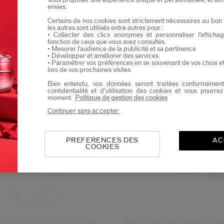
Vous proposer une expérience unique et personnalisée, et ain
envies.
Ik verklaar dat ik minstens 16 jaar oud ben
Certains de nos cookies sont strictement nécessaires au bon 
Ik wil graag informatie ontvangen van Shiseid
les autres sont utilisés entre autres pour :
Je zal als eerste op de hoogte zijn van de nieu
• Collecter des clics anonymes et personnaliser l’affich
fonction de ceux que vous avez consultés.
• Mesurer l’audience de la publicité et sa pertinence
• Développer et améliorer des services.
• Paramétrer vos préférences en se souvenant de vos choix e
lors de vos prochaines visites.
Bien entendu, vos données seront traitées conformément
Nieuw
confidentialité et d’utilisation des cookies et vous pourre
moment.
Politique de gestion des cookies
Continuer sans accepter
PREFERENCES DES
AC
COOKIES
 Essence Eau De Parfum
Ginza Eau De Parfum 50m