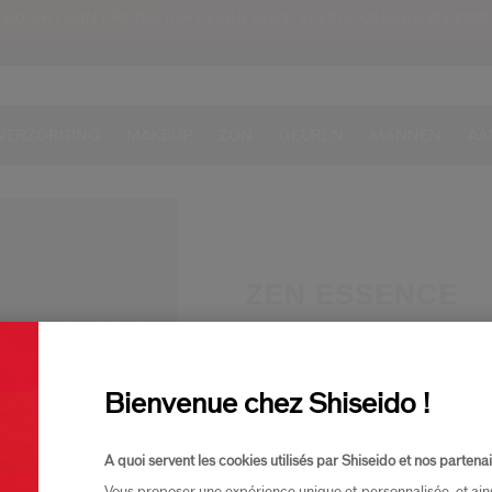
EXPERT SUN PROTECTOR CLEAR STICK SPF50+ CADEAU BIJ €109
VERZORGING
MAKEUP
ZON
GEUREN
MANNEN
AA
ZEN ESSENCE
De nieuwe vrouwelijke geur
ONTDEK
Bienvenue chez Shiseido !
A quoi servent les cookies utilisés par Shiseido et nos partenai