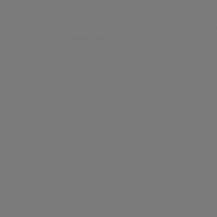
OVER SHISEIDO
PR
Over Shiseido
FA
Be
Onze acties
re
Juridische Informatie en
Voorwaarden Voor Gebruik
Re
Shiseido Cosmetics
Algemene Voorwaarden
Privacybeleid
Cookiebeleid
Configureer mijn cookies
Voorwaarden voor
consumentenbeoordeling
Algemene voorwaarden zijn
van toepassing.