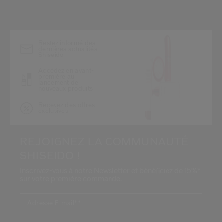
*
Restez informé des
dernières actualités
Shiseido
Accédez en avant-
première au
lancement de
nouveaux produits
Recevez des offres
exclusives
REJOIGNEZ LA COMMUNAUTÉ
SHISEIDO !
Inscrivez-vous à notre Newsletter et bénéficiez de 15%*
sur votre première commande.
Adresse E-mail*
*