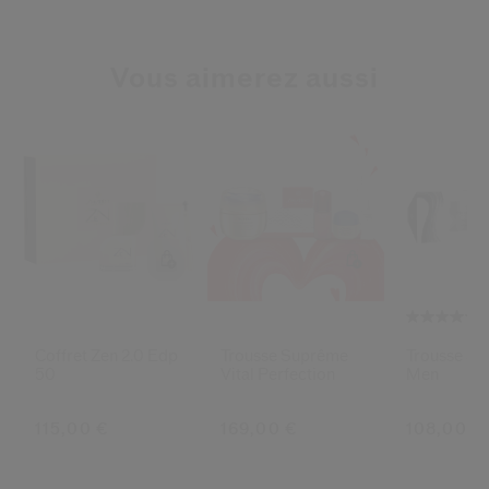
Vous aimerez aussi
Coffret Zen 2.0 Edp
Trousse Suprême
Trousse Sh
50
Vital Perfection
Men
115,00 €
169,00 €
108,00 €