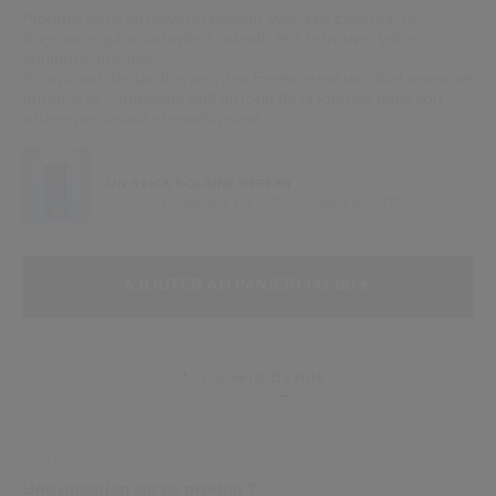
Plongez dans un univers relaxant avec Zen Essence, la
fragrance qui vous invite à ralentir et à retrouver votre
équilibre intérieur.
S’inspirant des jardins zen, Zen Essence est un rituel sensoriel
qui vous accompagne tout au long de la journée dans son
sillage persistant et enveloppant.
UN STICK SOLAIRE OFFERT
Un Stick Protecteur UV SPF50+ offert dès 109€
AJOUTER AUX OPTIONS DU PANIE
ACTIONS RELATIVES AU PRODUIT
AJOUTER AU PANIER
| 142,00 €
Conseils Beauté
VOTRE EXPERT
Une question sur ce produit ?