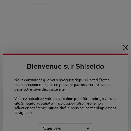
Loaded
:
100.00%
Current
0:12
/
Duration
0:30
Pause
Unmute
Picture-
Fullsc
in-
Picture
Time
Bienvenue sur Shiseido
Nous constatons que vous naviguez depuis United States -
malheureusement nous ne pouvons pas assurer de livraison
dans votre pays depuis ce site.
Veuillez actualiser votre localisation pour être redirigé vers le
Please select language
site Shiseido adéquat afin de pouvoir être livré. Sinon
sélectionnez "rester sur ce site" si vous souhaitez simplement
naviguer ici.
NEDERLANDS
FRANÇAIS
Autres pays