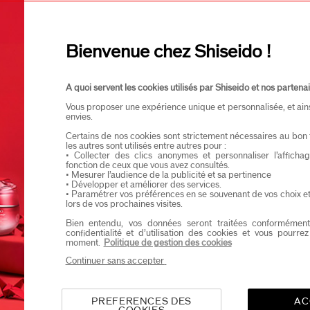
Je confirme que je suis âgé(e) d’au moins 
Je souhaite recevoir les communications de Shisei
Vous profiterez d’un accès en avant-première aux nou
Bienvenue chez Shiseido !
A quoi servent les cookies utilisés par Shiseido et nos partenai
Vous proposer une expérience unique et personnalisée, et ain
envies.
Certains de nos cookies sont strictement nécessaires au bon 
les autres sont utilisés entre autres pour :
• Collecter des clics anonymes et personnaliser l’affich
fonction de ceux que vous avez consultés.
• Mesurer l’audience de la publicité et sa pertinence
• Développer et améliorer des services.
• Paramétrer vos préférences en se souvenant de vos choix e
lors de vos prochaines visites.
Bien entendu, vos données seront traitées conformément
confidentialité et d’utilisation des cookies et vous pourre
moment.
Politique de gestion des cookies
Continuer sans accepter
PREFERENCES DES
AC