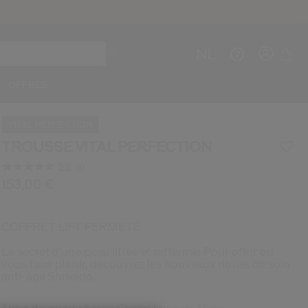
NL
OFFRES
VITAL PERFECTION
TROUSSE VITAL PERFECTION
5.0
(3)
Cré
C
Lire
3
e/fr/shiseido-trousse-vital-perfection-342322214747
ticle n°
3423222147471
153,00 €
DÉTAILS
avis.
CO
Lien
sur
IN
la
COFFRET LIFT FERMETÉ
même
page.
Le secret d’une peau liftée et raffermie Pour offrir ou
vous faire plaisir, découvrez les nouveaux rituels de soin
anti-âge Shiseido.