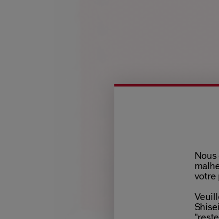
Nous 
malhe
votre 
Veuill
Shisei
"reste