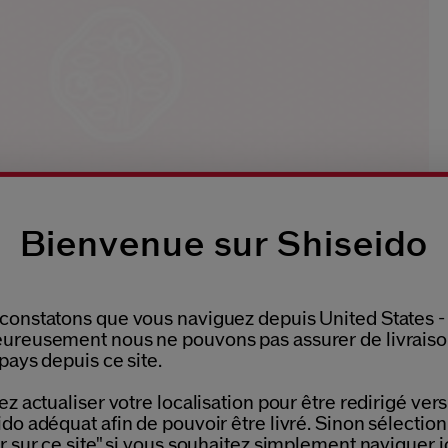
Bienvenue sur Shiseido
constatons que vous naviguez depuis United States -
ureusement nous ne pouvons pas assurer de livrais
pays depuis ce site.
Please select language
ez actualiser votre localisation pour être redirigé vers 
do adéquat afin de pouvoir être livré. Sinon sélectio
r sur ce site" si vous souhaitez simplement naviguer ic