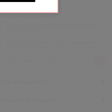
VOTRE EXPERT
Une question sur ce produit ?
Quel est le secret d’une peau liftée et raffermie
grâce à ce coffret ?
Quels sont les rituels de soin anti-âge proposés
dans ce coffret ?
Vue d’ensemble
Conseils d’utilisation