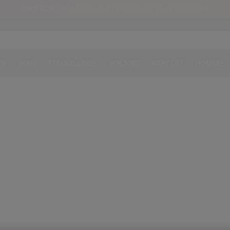
UN STICK PROTECTEUR UV SPF50+ OFFERT DÈS 109€
ES
SOIN
MAQUILLAGE
SOLAIRE
PARFUM
HOMME
/b
Ar