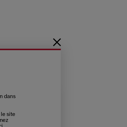
on dans
le site
nnez
i.