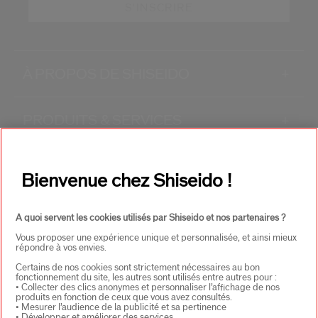
S'INSCRIRE
À PROPOS DE SHISEIDO
+
PRODUITS & SERVICES
+
CONTACT
+
Bienvenue chez Shiseido !
A quoi servent les cookies utilisés par Shiseido et nos partenaires ?
Vous proposer une expérience unique et personnalisée, et ainsi mieux
répondre à vos envies.
Certains de nos cookies sont strictement nécessaires au bon
fonctionnement du site, les autres sont utilisés entre autres pour :
• Collecter des clics anonymes et personnaliser l’affichage de nos
CHOISISSEZ LE PAYS
produits en fonction de ceux que vous avez consultés.
• Mesurer l’audience de la publicité et sa pertinence
• Développer et améliorer des services.