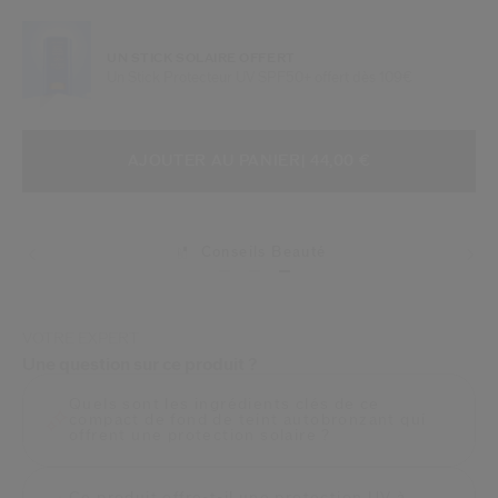
UN STICK SOLAIRE OFFERT
Un Stick Protecteur UV SPF50+ offert dès 109€
AJOUTER AUX OPTIONS DU PANIE
ACTIONS RELATIVES AU PRODUIT
AJOUTER AU PANIER
| 44,00 €
Conseils Beauté
VOTRE EXPERT
Une question sur ce produit ?
Quels sont les ingrédients clés de ce
compact de fond de teint autobronzant qui
offrent une protection solaire ?