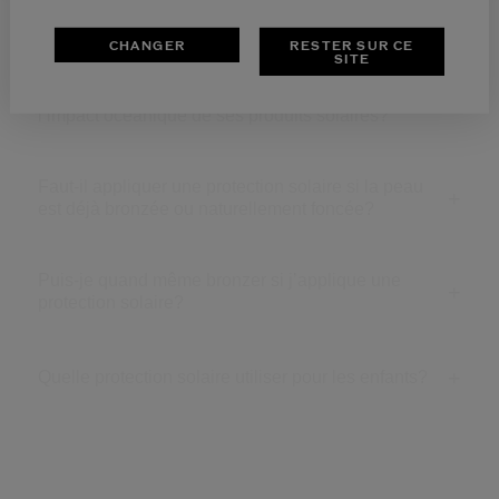
avec Shiseido Suncare?
CHANGER
RESTER SUR CE
SITE
Quelle est l’approche de Shiseido pour minimiser
l’impact océanique de ses produits solaires?
Faut-il appliquer une protection solaire si la peau
est déjà bronzée ou naturellement foncée?
Puis-je quand même bronzer si j’applique une
protection solaire?
Quelle protection solaire utiliser pour les enfants?