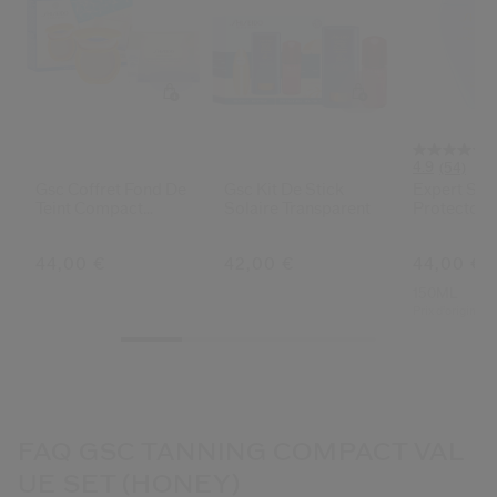
4.9
(54)
Gsc Coffret Fond De
Gsc Kit De Stick
Expert Sun
Teint Compact
Solaire Transparent
Protector 
Bronzant (bronze)
Sensitive 
44,00 €
42,00 €
44,00 €
150ML
Prix d’origine:
4
FAQ GSC TANNING COMPACT VAL
UE SET (HONEY)