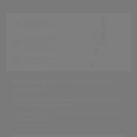
*
Restez informé des
dernières actualités
Shiseido
Accédez en avant-
première au
lancement de
nouveaux produits
Recevez des offres
exclusives
REJOIGNEZ LA COMMUNAUTÉ
SHISEIDO !
Inscrivez-vous à notre Newsletter et bénéficiez de 15%*
sur votre première commande.
Adresse E-mail*
*