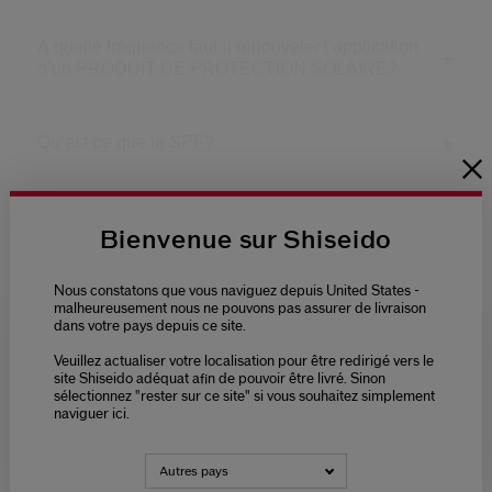
À quelle fréquence faut-il renouveler l’application
d’un PRODUIT DE PROTECTION SOLAIRE?
Qu’est-ce que le SPF?
Les produits Shiseido Suncare sont-ils non
Bienvenue sur Shiseido
comédogènes?
Nous constatons que vous naviguez depuis United States -
Quelle protection solaire convient aux peaux
malheureusement nous ne pouvons pas assurer de livraison
dans votre pays depuis ce site.
sensibles?
Veuillez actualiser votre localisation pour être redirigé vers le
Please select language
site Shiseido adéquat afin de pouvoir être livré. Sinon
sélectionnez "rester sur ce site" si vous souhaitez simplement
Quelle est la différence entre les UVA et les UVB,
naviguer ici.
et quels sont leurs effets sur la peau?
NEDERLANDS
FRANÇAIS
Autres pays
Qu’est-ce que le projet MARE et quel est son lien