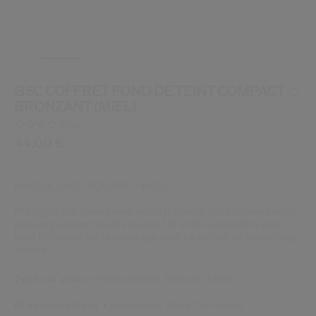
 Shiseido.
 aux nouveaux produits, d’offres exclusives, de conseils d’experts et plus enco
Réinitialiser votre mot 
GSC COFFRET FOND DE TEINT COMPACT
Un email vous a été envoyé pou
V
BRONZANT (MIEL)
Pensez à vérifier vos sp
(0)
Aucune
valeur
/be/fr/shiseido-gsc-coffret-fond-de-teint-compact-br
Article n°
44,00 €
3423222147631
DÉTAILS
de
notation.
Lien
sur
MAQUILLAGE SOLAIRE - MIEL
la
même
Protégez votre peau avec un effet ensoleillé : Sublimez votre
page.
peau et protégez-la des rayons UV et de la pollution sans
faire l’impasse sur le bronzage avec ce coffret de maquillage
solaire.
Type de peau
Sèche,
Grasse,
Normale,
Mixte
Préoccupations
Sécheresse,
Protection solaire