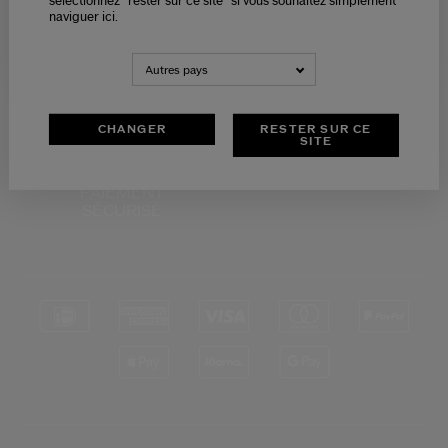
sélectionnez "rester sur ce site" si vous souhaitez simplement
naviguer ici.
NEDERLANDS
FRANÇAIS
RETOURS
SERVICE CLIENTS
Autres pays
OFFERTS
DE 9H - 18H
CHANGER
RESTER SUR CE
SITE
PAIEMENT
SÉCURISÉ
*