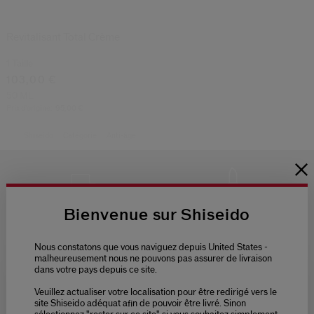
Revitalisant Total Crème
1 Taille
103,00 €
50 ML
Prix d’origine:
95,00 €
Shiseido
Catégorie
Anti-âge
Bienvenue sur Shiseido
LIVRAISON
3 ÉCHANTILLONS
OFFERTE
AU CHOIX
POUR
Nous constatons que vous naviguez depuis United States -
TOUTE
malheureusement nous ne pouvons pas assurer de livraison
COMMANDE
dans votre pays depuis ce site.
Veuillez actualiser votre localisation pour être redirigé vers le
Please select language
site Shiseido adéquat afin de pouvoir être livré. Sinon