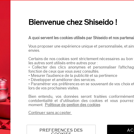
Je confirme que je suis âgé(e) d’au moins 
Je souhaite recevoir les communications de Shisei
Vous profiterez d’un accès en avant-première aux nou
Bienvenue chez Shiseido !
A quoi servent les cookies utilisés par Shiseido et nos partenai
Vous proposer une expérience unique et personnalisée, et ain
envies.
Certains de nos cookies sont strictement nécessaires au bon 
les autres sont utilisés entre autres pour :
• Collecter des clics anonymes et personnaliser l’affich
fonction de ceux que vous avez consultés.
• Mesurer l’audience de la publicité et sa pertinence
• Développer et améliorer des services.
• Paramétrer vos préférences en se souvenant de vos choix e
lors de vos prochaines visites.
Bien entendu, vos données seront traitées conformément
confidentialité et d’utilisation des cookies et vous pourre
moment.
Politique de gestion des cookies
Continuer sans accepter
PREFERENCES DES
AC