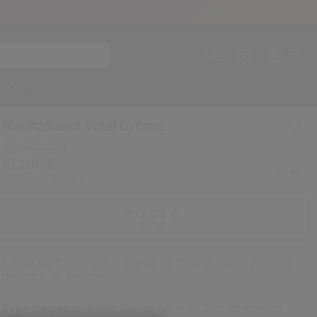
NL
OFFRES
Revitalisant Total Crème
(0)
Aucune
valeur
e/fr/shiseido-revitalisant-total-creme-76861418408
ticle n°
768614184089
103,00 €
DÉTAILS
de
50 ML
Cré
C
95,00 €
Prix d’origine:
notation.
Lien
sur
CO
103,00 €
la
IN
50 ml
même
page.
Ciblez les 5 principaux signes de l’âge et restez hydraté
pendant 48 heures.*
Type de peau
Sèche,
Grasse,
Normale,
Tous les types de