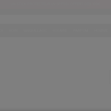
UN STICK PROTECTEUR UV SPF50+ OFFERT DÈS 109€
ES
SOIN
MAQUILLAGE
SOLAIRE
PARFUM
HOMME
/b
Ar