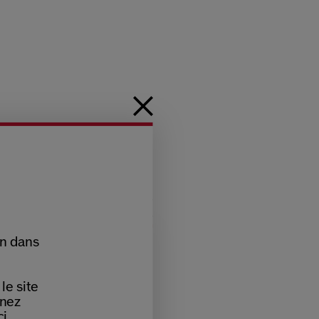
on dans
le site
nnez
i.