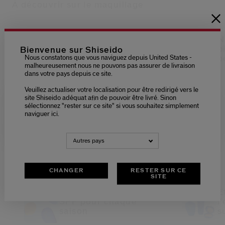
À découvrir sur le maquillage
Recourbe-cils
N
Shiseido : Obtenez
b
Bienvenue sur Shiseido
vos plus beaux cils
p
Nous constatons que vous naviguez depuis United States -
malheureusement nous ne pouvons pas assurer de livraison
dans votre pays depuis ce site.
Veuillez actualiser votre localisation pour être redirigé vers le
site Shiseido adéquat afin de pouvoir être livré. Sinon
sélectionnez "rester sur ce site" si vous souhaitez simplement
MAQUILLAGE
Please select language
naviguer ici.
NEDERLANDS
FRANÇAIS
Autres pays
À découvrir sur les protections solaires
CHANGER
RESTER SUR CE
SITE
Guide essentiel des
E
SPF pour chaque
l
saison
s