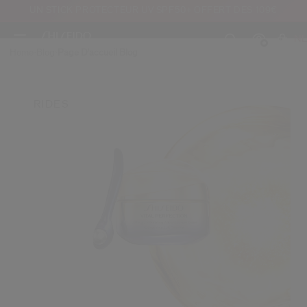
Skip to main content
UN STICK PROTECTEUR UV SPF50+ OFFERT DÈS 109€
NL
Home
Blog
Page D'accueil Blog
RIDES
Créer
Co
CON
INS
au moins 16 ans et que j’ai lu et accepté les Conditions d’utilisation du site Inter