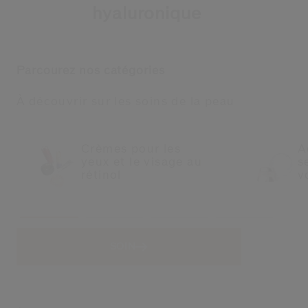
hyaluronique
Parcourez nos catégories
À découvrir sur les soins de la peau
Crèmes pour les
A
yeux et le visage au
s
rétinol
v
SOIN