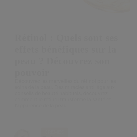
 Shiseido.
 aux nouveaux produits, d’offres exclusives, de conseils d’experts et plus enco
Réinitialiser votre mot 
Rétinol : Quels sont ses
Un email vous a été envoyé pou
V
effets bénéfiques sur la
Pensez à vérifier vos sp
peau ? Découvrez son
pouvoir
Découvrez les merveilles du rétinol pour les
soins de la peau. Des miracles anti-âge aux
conseils de beauté habituels, découvrez
comment le rétinol transforme la santé et
l'apparence de la peau.
CRÈMES