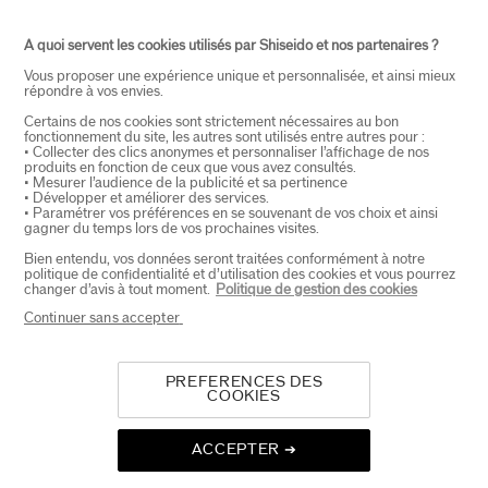
A quoi servent les cookies utilisés par Shiseido et nos partenaires ?
PRODUITS & SERVICES
+
-
Vous proposer une expérience unique et personnalisée, et ainsi mieux
répondre à vos envies.
Certains de nos cookies sont strictement nécessaires au bon
CONTACT
+
-
fonctionnement du site, les autres sont utilisés entre autres pour :
• Collecter des clics anonymes et personnaliser l’affichage de nos
produits en fonction de ceux que vous avez consultés.
• Mesurer l’audience de la publicité et sa pertinence
• Développer et améliorer des services.
• Paramétrer vos préférences en se souvenant de vos choix et ainsi
gagner du temps lors de vos prochaines visites.
Bien entendu, vos données seront traitées conformément à notre
CHOISISSEZ LE PAYS
politique de confidentialité et d’utilisation des cookies et vous pourrez
changer d’avis à tout moment.
Politique de gestion des cookies
EU Personne responsable produits
Continuer sans accepter
SHISEIDO EUROPE
57 RUE DE VILLIERS
92200 NEUILLY-SUR-SEINE
PREFERENCES DES
Contact
COOKIES
Copyright ©2026 Shiseido Co.,Ltd. Tous
ACCEPTER ➔
droits réservés.