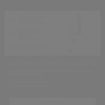
Blijf op de hoogte
van het laatste
nieuws van Shiseido
Ontvang als eerste
toegang tot de
nieuwste
lanceringen
Ontvang exclusieve
aanbiedingen
LATEN WE IN CONTACT BLIJVEN!
Schrijf je in voor de nieuwsbrief en ontvang -15%* op
jouw eerste bestelling
Wat is je e-mailadres?
*
INSCHRIJVEN