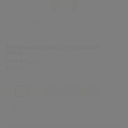
Shiseido.
 de nieuwste producten, exclusieve aanbiedingen, tips van experts & nog veel m
Stel je wachtwoord opnieuw 
Er is een e-mail naar je gestuurd 
bestseller
BEV
Vergeet niet je spam en on
Revitalessence Skin Glow Foundation
SPF30
4.5
(111)
Lees
111
/be/nl/shiseido-revitalessence-skin-glow-foundation-sp
Item nr.
€ 64,00
729238193437
DETAILS
30ML
beoordelingen.
€ 57,00
Origineel:
Dezelfde
paginalink.
+16
Ivory/120
Gouden ondertoon voor zeer lichtste huid.
Een foundation die de huid een gezonde uitstraling verleent