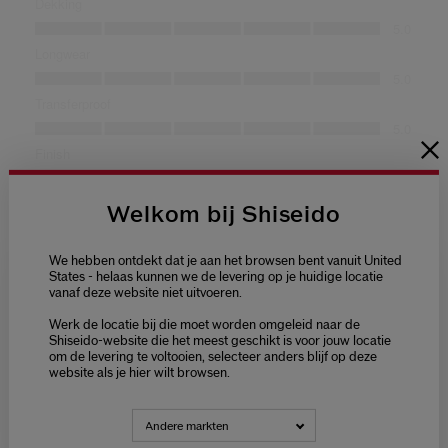
Welkom bij Shiseido
We hebben ontdekt dat je aan het browsen bent vanuit United
States - helaas kunnen we de levering op je huidige locatie
vanaf deze website niet uitvoeren.
Welcome / Bienvenue
Werk de locatie bij die moet worden omgeleid naar de
Selecteer je taal
Shiseido-website die het meest geschikt is voor jouw locatie
om de levering te voltooien, selecteer anders blijf op deze
Choisissez votre langue
website als je hier wilt browsen.
NEDERLANDS
FRANÇAIS
Andere markten