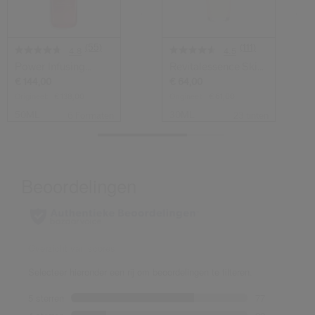
(55)
(111)
4.8
4.5
Power Infusing
Revitalessence Skin
Serum
Glow Found...
€ 144,00
€ 64,00
Origineel:
€ 138,00
Origineel:
€ 61,00
50ML
30ML
6 Formaten
23 tinten