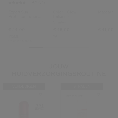
4.9
(54)
Expert Sun
Color + Glow
Mascara Ki
Protector Lotion
Enhancer
Sensitive Spf50+
9 Tinten
€ 44,00
€ 48,00
€ 41,00
150ML
7G
Origineel:
€ 45,00
JOUW
HUIDVERZORGINGSROUTINE
VERDEDIGEN
STRALEN
BESTSELLER