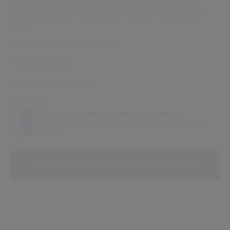
én verzorgt. Deze opbouwbare foundation met medium
dekking zorgt voor een natuurlijk mooiere huid in amper 1
week*.
*Consumententest onder 109 vrouwen.
Finish
Stralend
Dekking
Medium,
SPF
EEN FULL-SIZE SUNCARE STICK CADEAU
Expert Sun Protector Clear Stick SPF50+ cadeau bij
€109
VOEG TOE AAN WINKELMANDOPTI
PRODUCTACTIES
VOEG TOE AAN WINKELMANDJE
| € 64,00
Levering