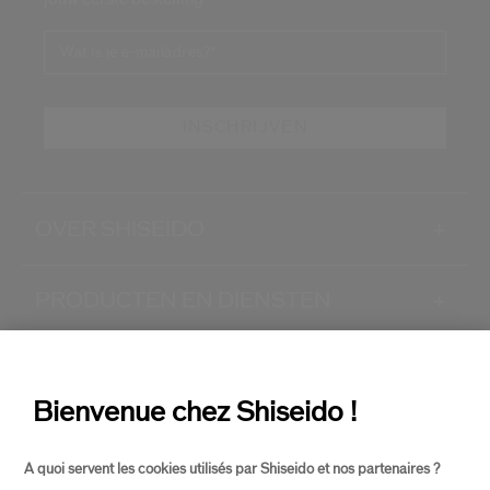
Wat is je e-mailadres?
*
INSCHRIJVEN
OVER SHISEIDO
+
PRODUCTEN EN DIENSTEN
+
CONTACT
+
Bienvenue chez Shiseido !
A quoi servent les cookies utilisés par Shiseido et nos partenaires ?