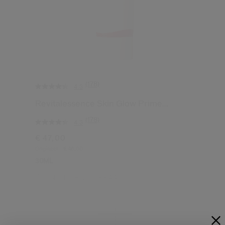
(178)
4.3
Revitalessence Skin Glow Prime...
(178)
4.3
€ 47,00
Origineel:
€ 46,00
30ML
NIET OP VOORRAAD