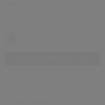
Finish
Natuurlijk,
Glowy
Dekking
Medium
Voordelen
Illuminating
EEN FULL-SIZE SUNCARE STICK CADEAU
Expert Sun Protector Clear Stick SPF50+ cadeau bij
€109
VOEG TOE AAN WINKELMANDOPTI
PRODUCTACTIES
VOEG TOE AAN WINKELMANDJE
| € 48,00
Beauty Tips
Levering
UW EXPERT
Een vraag over dit product?