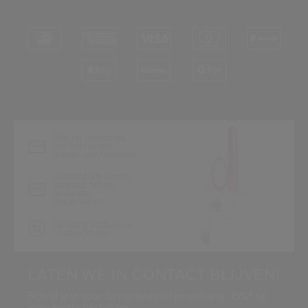
Blijf op de hoogte
van het laatste
nieuws van Shiseido
Ontvang als eerste
toegang tot de
nieuwste
lanceringen
Ontvang exclusieve
aanbiedingen
LATEN WE IN CONTACT BLIJVEN!
Schrijf je in voor de nieuwsbrief en ontvang -15%* op
jouw eerste bestelling