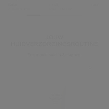
150ML
100ML
3.30G
Origineel:
€ 45,00
Origineel:
€ 141,00
JOUW
HUIDVERZORGINGSROUTINE
Een mooie huid in 3 stappen.