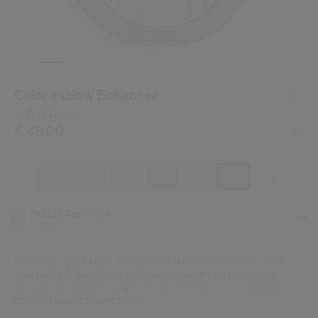
Shiseido.
 de nieuwste producten, exclusieve aanbiedingen, tips van experts & nog veel m
Stel je wachtwoord opnieuw 
Er is een e-mail naar je gestuurd 
Color + Glow Enhancer
BEV
Vergeet niet je spam en on
(0)
Geen
scorewaarde.
/be/nl/shiseido-color-%2B-glow-enhancer-72923823031
Item nr.
€ 48,00
729238230316
DETAILS
7G
Dezelfde
paginalink.
+2
Purple Amethyst
Purple tone
Illumineer, geef kleur en definieer. 9 universele tinten voor
elke huidtint. Geeft een zijdezachte finish met pure kleur,
verrijkt met huidverzorgende ingrediënten – voor wangen,
ogen en gezichtscontouren.