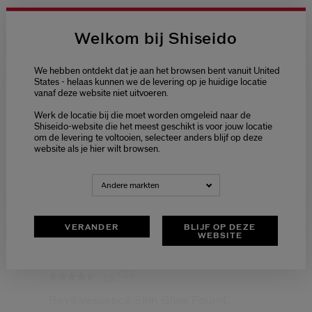
Welkom bij Shiseido
BESTSELLER
We hebben ontdekt dat je aan het browsen bent vanuit United
States - helaas kunnen we de levering op je huidige locatie
vanaf deze website niet uitvoeren.
Welcome / Bienvenue
Werk de locatie bij die moet worden omgeleid naar de
Selecteer je taal
Shiseido-website die het meest geschikt is voor jouw locatie
om de levering te voltooien, selecteer anders blijf op deze
Choisissez votre langue
website als je hier wilt browsen.
NEDERLANDS
FRANÇAIS
Andere markten
VERANDER
BLIJF OP DEZE
WEBSITE
(111)
4.5
Revitalessence Skin Glow Found...