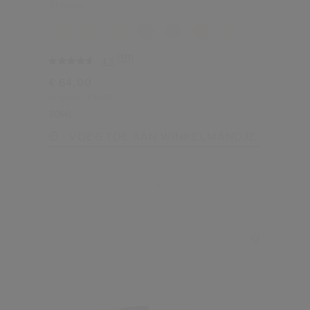
23 tinten
(111)
4.5
€ 64,00
Origineel:
€ 61,00
30ML
VOEG TOE AAN WINKELMANDJE