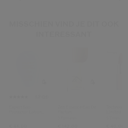
MISSCHIEN VIND JE DIT OOK
INTERESSANT
Nieuw
4.9
(54)
Expert Sun
Zen Essence Eau De
Technosati
Protector Lotion
Parfum
Limited Ed
Sensitive Spf50+
3 Formaten
5 Tinten
€ 44,00
€ 142,00
€ 40,00