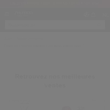
UN STICK PROTECTEUR UV SPF50+ OFFERT DÈS 109€
NL
Accueil
Résultats de recherche
Nous ne trouvons aucune correspondance pour ""
Créer
Co
CON
INS
Retrouvez nos meilleures
ventes
Meilleure Vente
Meilleure Ve
au moins 16 ans et que j’ai lu et accepté les Conditions d’utilisation du site Inter