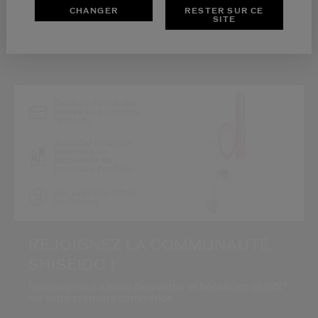
CHANGER
RESTER SUR CE
SITE
*
Restez informé des
dernières actualités
Shiseido
Accédez en avant-
première au
lancement de
nouveaux produits
Recevez des offres
exclusives
REJOIGNEZ LA COMMUNAUTÉ
SHISEIDO !
Inscrivez-vous à notre Newsletter et bénéficiez de 15%*
sur votre première commande.