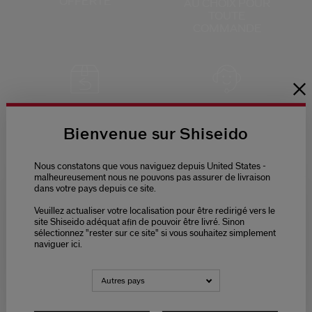
OFFERTE
AU CHOIX
POUR
TOUTE
COMMANDE
RETOURS
SERVICE CLIENTS
OFFERTS
DE 9H - 18H
Bienvenue sur Shiseido
Nous constatons que vous naviguez depuis United States -
malheureusement nous ne pouvons pas assurer de livraison
dans votre pays depuis ce site.
Veuillez actualiser votre localisation pour être redirigé vers le
PAIEMENT
Please select language
site Shiseido adéquat afin de pouvoir être livré. Sinon
SÉCURISÉ
sélectionnez "rester sur ce site" si vous souhaitez simplement
naviguer ici.
NEDERLANDS
FRANÇAIS
Autres pays