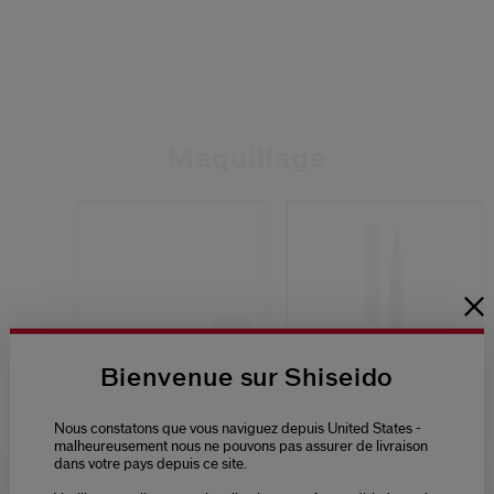
Maquillage
Bienvenue sur Shiseido
(8)
(38)
4.5
4.3
Nous constatons que vous naviguez depuis United States -
Synchro Skin Gel
Stylo À Lèvres Inkduo
malheureusement nous ne pouvons pas assurer de livraison
Stick Correcteur
dans votre pays depuis ce site.
6 Teintes