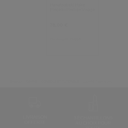
Hanatsubaki Hake
Pinceau Finition Visage
78,00 €
Prix d’origine:
75,00 €
Shiseido
150 ANS
CONSEILS ET TUTORIELS
Look #4 : Festif & chic
LIVRAISON
3 ÉCHANTILLONS
OFFERTE
AU CHOIX
POUR