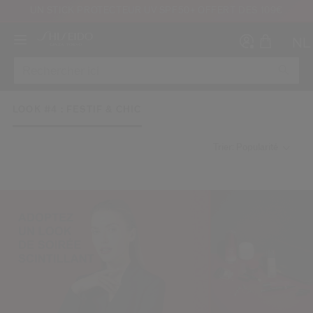
UN STICK PROTECTEUR UV SPF50+ OFFERT DÈS 109€
NL
LOOK #4 : FESTIF & CHIC
Trier: Popularité
Créer
Co
CON
INS