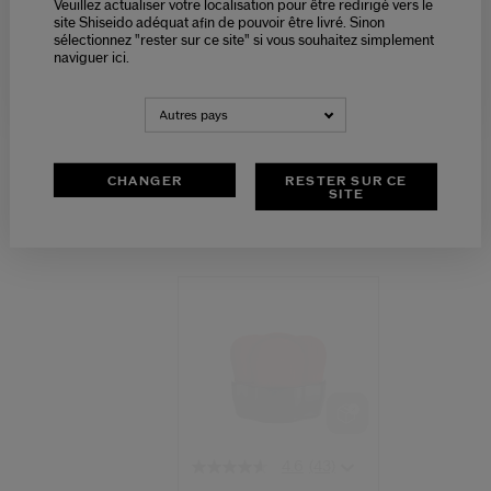
Veuillez actualiser votre localisation pour être redirigé vers le
Please select language
N.D.
32,00 €
site Shiseido adéquat afin de pouvoir être livré. Sinon
sélectionnez "rester sur ce site" si vous souhaitez simplement
2.5G
1,1G
naviguer ici.
NEDERLANDS
FRANÇAIS
Autres pays
CHANGER
RESTER SUR CE
SITE
(43)
4.6