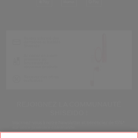
*
Restez informé des
dernières actualités
Shiseido
Accédez en avant-
première au
lancement de
nouveaux produits
Recevez des offres
exclusives
REJOIGNEZ LA COMMUNAUTÉ
SHISEIDO !
Inscrivez-vous à notre Newsletter et bénéficiez de 15%*
sur votre première commande.