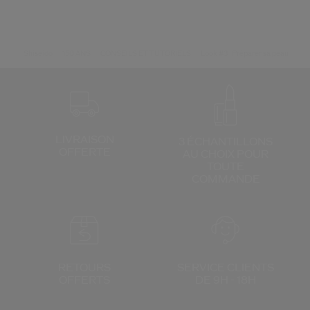
Shiseido
150 ANS
CONSEILS ET TUTORIELS
Look #3 : Préparer sa peau
LIVRAISON
3 ÉCHANTILLONS
OFFERTE
AU CHOIX
POUR
TOUTE
COMMANDE
RETOURS
SERVICE CLIENTS
OFFERTS
DE 9H - 18H