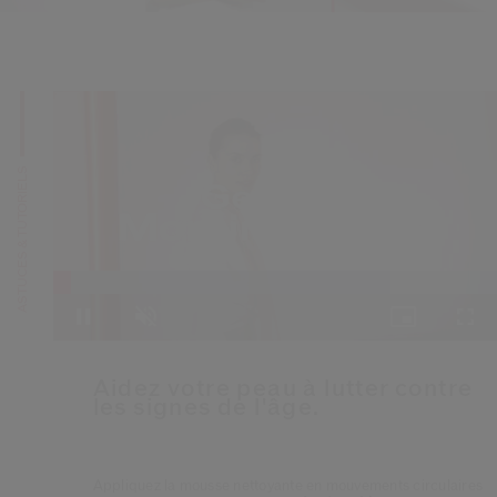
 Shiseido.
 aux nouveaux produits, d’offres exclusives, de conseils d’experts et plus enco
Réinitialiser votre mot 
Un email vous a été envoyé pou
V
Pensez à vérifier vos sp
ASTUCES & TUTORIELS
Loaded
:
76.02%
Pause
Unmute
Picture-
Ful
in-
Picture
Aidez votre peau à lutter contre
les signes de l'âge.
Appliquez la mousse nettoyante en mouvements circulaires