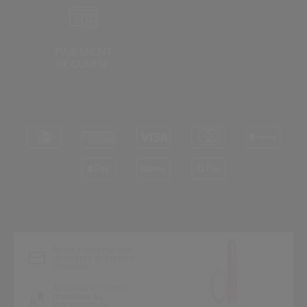
PAIEMENT
SÉCURISÉ
*
Restez informé des
dernières actualités
Shiseido
Accédez en avant-
première au
lancement de