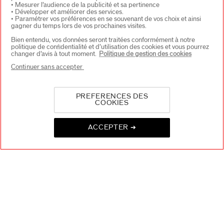
• Mesurer l’audience de la publicité et sa pertinence
PRODUITS & SERVICES
+
• Développer et améliorer des services.
• Paramétrer vos préférences en se souvenant de vos choix et ainsi
gagner du temps lors de vos prochaines visites.
Bien entendu, vos données seront traitées conformément à notre
CONTACT
+
politique de confidentialité et d’utilisation des cookies et vous pourrez
changer d’avis à tout moment.
Politique de gestion des cookies
Continuer sans accepter
PREFERENCES DES
COOKIES
ACCEPTER ➔
CHOISISSEZ LE PAYS
EU Personne responsable produits
SHISEIDO EUROPE
57 RUE DE VILLIERS
92200 NEUILLY-SUR-SEINE
Contact