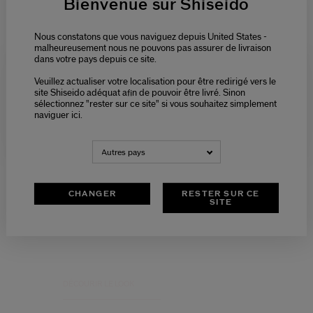
Bienvenue sur Shiseido
Nous constatons que vous naviguez depuis United States -
malheureusement nous ne pouvons pas assurer de livraison
dans votre pays depuis ce site.
Veuillez actualiser votre localisation pour être redirigé vers le
Please select language
site Shiseido adéquat afin de pouvoir être livré. Sinon
sélectionnez "rester sur ce site" si vous souhaitez simplement
naviguer ici.
NEDERLANDS
FRANÇAIS
Autres pays
CHANGER
RESTER SUR CE
SITE
LES SECRETS D'UN LOOK
FRAIS & LUMINEUX
DÉCOURIR LE LOOK