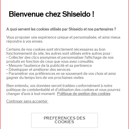
Bienvenue chez Shiseido !
REJOIGNEZ LA COMMUNAUTÉ
SHISEIDO !
A quoi servent les cookies utilisés par Shiseido et nos partenaires ?
Inscrivez-vous à notre Newsletter et bénéficiez de 15%*
sur votre première commande.
Vous proposer une expérience unique et personnalisée, et ainsi mieux
répondre à vos envies.
Certains de nos cookies sont strictement nécessaires au bon
Adresse E-mail*
*
fonctionnement du site, les autres sont utilisés entre autres pour :
• Collecter des clics anonymes et personnaliser l’affichage de nos
produits en fonction de ceux que vous avez consultés.
• Mesurer l’audience de la publicité et sa pertinence
S'INSCRIRE
• Développer et améliorer des services.
• Paramétrer vos préférences en se souvenant de vos choix et ainsi
gagner du temps lors de vos prochaines visites.
Bien entendu, vos données seront traitées conformément à notre
politique de confidentialité et d’utilisation des cookies et vous pourrez
changer d’avis à tout moment.
Politique de gestion des cookies
À PROPOS DE SHISEIDO
+
Continuer sans accepter
PRODUITS & SERVICES
+
PREFERENCES DES
COOKIES