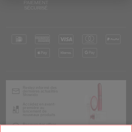
PAIEMENT
SÉCURISÉ
*
Restez informé des
dernières actualités
Shiseido
Accédez en avant-
première au
lancement de
nouveaux produits
Recevez des offres
exclusives