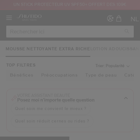
UN STICK PROTECTEUR UV SPF50+ OFFERT DÈS 109€
NL
MOUSSE NETTOYANTE EXTRA RICHE
LOTION ADOUCISSA
TOP FILTRES
Trier: Popularité
Bénéfices
Préoccupations
Type de peau
Catégo
Créer
Co
CON
INS
VOTRE ASSISTANT BEAUTÉ
Posez moi n'importe quelle question
Quel soin me convient le mieux ?
Quel soin réduit cernes ou rides ?
au moins 16 ans et que j’ai lu et accepté les Conditions d’utilisation du site Inter