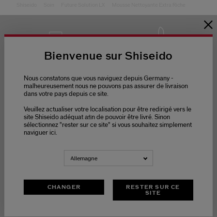
Shiseido
Soin
Future Solution LX
Mousse Nettoyante Extra Riche
Bienvenue sur Shiseido
LIVRAISON
3 ÉCHANTILLONS
OFFERTE
AU CHOIX
POUR
Nous constatons que vous naviguez depuis Germany -
TOUTE
malheureusement nous ne pouvons pas assurer de livraison
COMMANDE
dans votre pays depuis ce site.
Veuillez actualiser votre localisation pour être redirigé vers le
site Shiseido adéquat afin de pouvoir être livré. Sinon
sélectionnez "rester sur ce site" si vous souhaitez simplement
naviguer ici.
RETOURS
SERVICE CLIENTS
Allemagne
OFFERTS
DE 9H - 18H
CHANGER
RESTER SUR CE
SITE