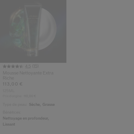
 Shiseido.
 aux nouveaux produits, d’offres exclusives, de conseils d’experts et plus enco
Réinitialiser votre mot 
Un email vous a été envoyé pou
V
Pensez à vérifier vos sp
(15)
4.5
Mousse Nettoyante Extra
Riche
113,00 €
125ML
Prix d’origine:
110,00 €
Type de peau:
Sèche,
Grasse
Bénéfices:
Nettoyage en profondeur,
Lissant