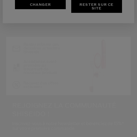
CHANGER
RESTER SUR CE
SITE
*
Restez informé des
dernières actualités
Shiseido
Accédez en avant-
première au
lancement de
nouveaux produits
Recevez des offres
exclusives
REJOIGNEZ LA COMMUNAUTÉ
SHISEIDO !
Inscrivez-vous à notre Newsletter et bénéficiez de 15%*
sur votre première commande.