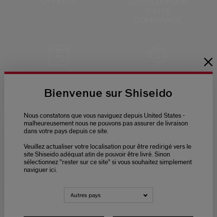
OFFERTE
AU CHOIX
POUR
TOUTE
COMMANDE
RETOURS
SERVICE CLIENTS
OFFERTS
DE 9H - 18H
Bienvenue sur Shiseido
Nous constatons que vous naviguez depuis United States -
malheureusement nous ne pouvons pas assurer de livraison
dans votre pays depuis ce site.
Veuillez actualiser votre localisation pour être redirigé vers le
PAIEMENT
Please select language
site Shiseido adéquat afin de pouvoir être livré. Sinon
SÉCURISÉ
sélectionnez "rester sur ce site" si vous souhaitez simplement
naviguer ici.
NEDERLANDS
FRANÇAIS
Autres pays