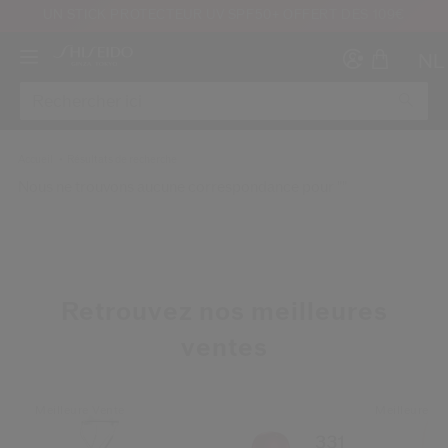
UN STICK PROTECTEUR UV SPF50+ OFFERT DÈS 109€
NL
Accueil
Résultats de recherche
Nous ne trouvons aucune correspondance pour ""
Créer
Co
CON
INS
Retrouvez nos meilleures
ventes
Meilleure Vente
Meilleure Ve
au moins 16 ans et que j’ai lu et accepté les Conditions d’utilisation du site Inter