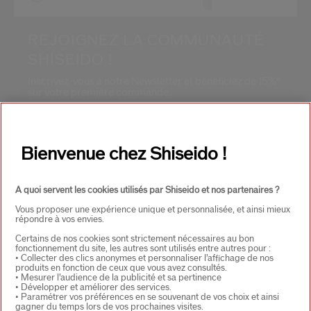
REJOIGNEZ LA COMMUNAUTÉ
SHISEIDO !
Inscrivez-vous à notre Newsletter et bénéficiez de 15%*
sur votre première commande.
Adresse E-mail*
*
Bienvenue chez Shiseido !
S'INSCRIRE
A quoi servent les cookies utilisés par Shiseido et nos partenaires ?
Vous proposer une expérience unique et personnalisée, et ainsi mieux
répondre à vos envies.
À PROPOS DE SHISEIDO
+
Certains de nos cookies sont strictement nécessaires au bon
fonctionnement du site, les autres sont utilisés entre autres pour :
• Collecter des clics anonymes et personnaliser l’affichage de nos
produits en fonction de ceux que vous avez consultés.
• Mesurer l’audience de la publicité et sa pertinence
PRODUITS & SERVICES
+
• Développer et améliorer des services.
• Paramétrer vos préférences en se souvenant de vos choix et ainsi
gagner du temps lors de vos prochaines visites.