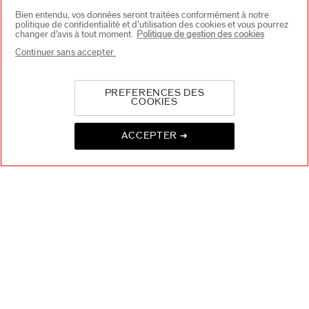
Bien entendu, vos données seront traitées conformément à notre
CONTACT
+
politique de confidentialité et d’utilisation des cookies et vous pourrez
changer d’avis à tout moment.
Politique de gestion des cookies
Continuer sans accepter
PREFERENCES DES
COOKIES
ACCEPTER ➔
CHOISISSEZ LE PAYS
EU Personne responsable produits
SHISEIDO EUROPE
57 RUE DE VILLIERS
92200 NEUILLY-SUR-SEINE
Contact
Copyright ©2026 Shiseido Co.,Ltd. Tous droits réservés.