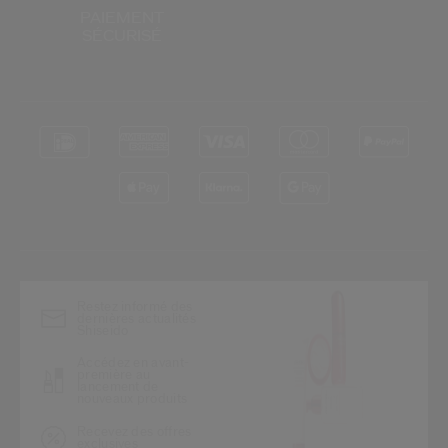
PAIEMENT
SÉCURISÉ
*
Restez informé des
dernières actualités
Shiseido
Accédez en avant-
première au
lancement de
nouveaux produits
Recevez des offres
exclusives