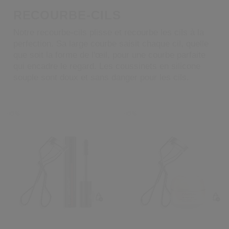
 Shiseido.
RECOURBE-CILS
 aux nouveaux produits, d’offres exclusives, de conseils d’experts et plus enco
Notre recourbe-cils plisse et recourbe les cils à la
Réinitialiser votre mot 
perfection. Sa large courbe saisit chaque cil, quelle
que soit la forme de l'œil, pour une courbe parfaite
qui encadre le regard. Les coussinets en silicone
Un email vous a été envoyé pou
V
souple sont doux et sans danger pour les cils.
Pensez à vérifier vos sp
-15%
-15%