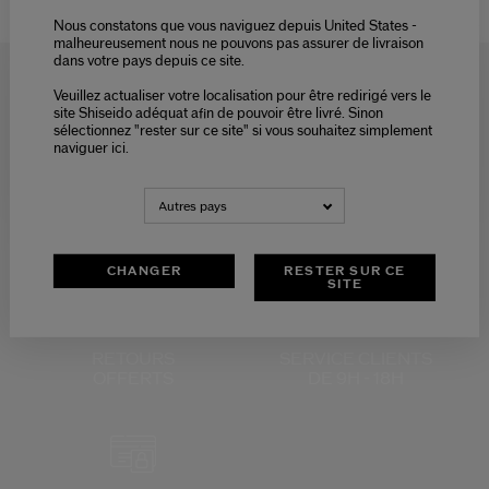
Shiseido
Maquillage
Recourbe-cils
Nous constatons que vous naviguez depuis United States -
malheureusement nous ne pouvons pas assurer de livraison
dans votre pays depuis ce site.
Veuillez actualiser votre localisation pour être redirigé vers le
Please select language
site Shiseido adéquat afin de pouvoir être livré. Sinon
sélectionnez "rester sur ce site" si vous souhaitez simplement
naviguer ici.
LIVRAISON
3 ÉCHANTILLONS
NEDERLANDS
FRANÇAIS
OFFERTE
AU CHOIX
POUR
TOUTE
Autres pays
COMMANDE
CHANGER
RESTER SUR CE
SITE
RETOURS
SERVICE CLIENTS
OFFERTS
DE 9H - 18H