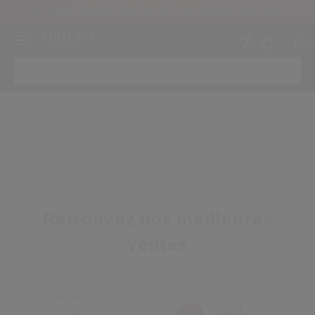
UN STICK PROTECTEUR UV SPF50+ OFFERT DÈS 109€
NL
Accueil
Résultats de recherche
Nous ne trouvons aucune correspondance pour ""
Créer
Co
CON
INS
Retrouvez nos meilleures
ventes
Meilleure Vente
Meilleure Ve
au moins 16 ans et que j’ai lu et accepté les Conditions d’utilisation du site Inter