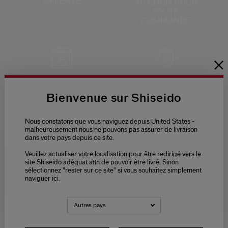
OFFERTE
AU CHOIX
POUR
TOUTE
COMMANDE
RETOURS
SERVICE CLIENTS
OFFERTS
DE 9H - 18H
Bienvenue sur Shiseido
Nous constatons que vous naviguez depuis United States -
malheureusement nous ne pouvons pas assurer de livraison
dans votre pays depuis ce site.
Veuillez actualiser votre localisation pour être redirigé vers le
PAIEMENT
Please select language
site Shiseido adéquat afin de pouvoir être livré. Sinon
SÉCURISÉ
sélectionnez "rester sur ce site" si vous souhaitez simplement
naviguer ici.
NEDERLANDS
FRANÇAIS
Autres pays