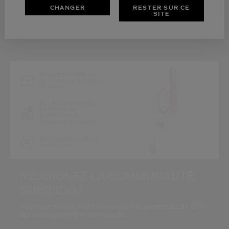
CHANGER
RESTER SUR CE
SITE
*
Restez informé des
dernières actualités
Shiseido
Accédez en avant-
première au
lancement de
nouveaux produits
Recevez des offres
exclusives
REJOIGNEZ LA COMMUNAUTÉ
SHISEIDO !
Inscrivez-vous à notre Newsletter et bénéficiez de 15%*
sur votre première commande.