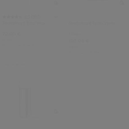
 Shiseido.
 aux nouveaux produits, d’offres exclusives, de conseils d’experts et plus enco
(397)
4.5
Réinitialiser votre mot 
Revitalisant Total Yeux
Revitalisant Total Crème
72,00 €
1 Taille
Un email vous a été envoyé pou
V
15 ML
103,00 €
Pensez à vérifier vos sp
Prix d’origine:
70,00 €
50 ML
Prix d’origine:
95,00 €
Meilleure Vente