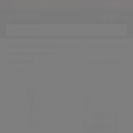
UN STICK PROTECTEUR UV SPF50+ OFFERT DÈS 109€
NL
ANTICERNES HOMME
SOINS VISAGE HOMME
CRÈME ANTI
TOP FILTRES
Trier: Popularité
Gamme
Créer
Co
CON
INS
au moins 16 ans et que j’ai lu et accepté les Conditions d’utilisation du site Inter