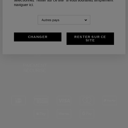
sélectionnez "rester sur ce site" si vous souhaitez simplement
naviguer ici.
NEDERLANDS
FRANÇAIS
Autres pays
RETOURS
SERVICE CLIENTS
OFFERTS
DE 9H - 18H
CHANGER
RESTER SUR CE
SITE
PAIEMENT
SÉCURISÉ