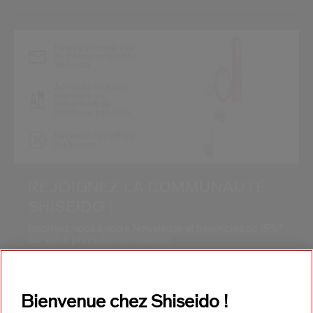
*
Restez informé des
dernières actualités
Shiseido
Accédez en avant-
première au
lancement de
nouveaux produits
Recevez des offres
exclusives
REJOIGNEZ LA COMMUNAUTÉ
SHISEIDO !
Inscrivez-vous à notre Newsletter et bénéficiez de 15%*
sur votre première commande.
Adresse E-mail*
*
Bienvenue chez Shiseido !