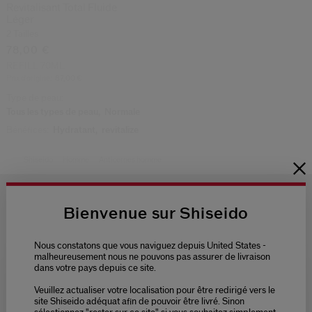
Revitalisant Total Fluide
Léger
2 Tailles
78,00 €
REFILL 70ML
Prix d’origine:
87,00 €
Type de peau:
Tous les types de peau,
Normale
Bénéfices:
Hydratant,
revitalize
Shiseido
Homme
Anticernes homme
Bienvenue sur Shiseido
Nous constatons que vous naviguez depuis United States -
LIVRAISON
3 ÉCHANTILLONS
malheureusement nous ne pouvons pas assurer de livraison
OFFERTE
AU CHOIX
POUR
dans votre pays depuis ce site.
TOUTE
COMMANDE
Veuillez actualiser votre localisation pour être redirigé vers le
Please select language
site Shiseido adéquat afin de pouvoir être livré. Sinon