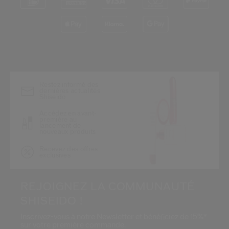
*
Restez informé des
dernières actualités
Shiseido
Accédez en avant-
première au
lancement de
nouveaux produits
Recevez des offres
exclusives
REJOIGNEZ LA COMMUNAUTÉ
SHISEIDO !
Inscrivez-vous à notre Newsletter et bénéficiez de 15%*
sur votre première commande.