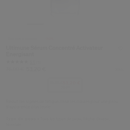
 Shiseido.
 aux nouveaux produits, d’offres exclusives, de conseils d’experts et plus enco
Réinitialiser votre mot 
Un email vous a été envoyé pou
dernière chance
-30%
V
Pensez à vérifier vos sp
Ultimune Sérum Concentré Activateur
Energisant
5.0
(1)
Lire
1
/be/fr/shiseido-ultimune-serum-concentre-activateur-en
Article n°
729238171534
53,20 €
DÉTAILS
76,00 €
30ML
avis.
Lien
sur
53,20 €
76,00 €
la
30 ml
même
page.
Réduit les signes de fatigue, lisse les ridules pour une peau
d'apparence plus jeune
Type de peau
Tous les types de peau,
Sèche,
Grasse,
Normale