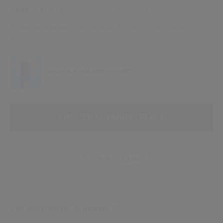
Bénéfices
Lissant,
Illuminant,
Résistant,
Hydratant
Préoccupations
Sécheresse,
Ridules,
Pores visibles,
Rougeurs
UN STICK SOLAIRE OFFERT
Un Stick Protecteur UV SPF50+ offert dès 109€
AJOUTER AUX OPTIONS DU PANIE
ACTIONS RELATIVES AU PRODUIT
AJOUTER AU PANIER
| 53,20 €
Conseils Beauté
VOTRE EXPERT
Une question sur ce produit ?