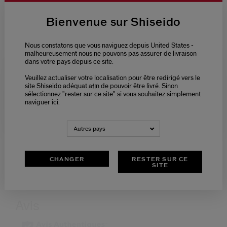
Bienvenue sur Shiseido
TYPE DE PEAU:
TYPE DE PEAU:
-
-
Nous constatons que vous naviguez depuis United States -
malheureusement nous ne pouvons pas assurer de livraison
dans votre pays depuis ce site.
PRÉOCCUPATIONS:
PRÉOCCUPATIONS:
-
-
Veuillez actualiser votre localisation pour être redirigé vers le
Please select language
site Shiseido adéquat afin de pouvoir être livré. Sinon
sélectionnez "rester sur ce site" si vous souhaitez simplement
naviguer ici.
PRODUCT.BENEFIT:
PRODUCT.BENEFIT:
NEDERLANDS
FRANÇAIS
-
-
Autres pays
TAILLE:
TAILLES:
1
2
CHANGER
RESTER SUR CE
SITE