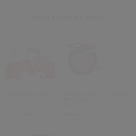
Vous aimerez aussi
Trousse Benefiance
Sublimateur Éclat
Zen Eau De
Teint & Regard
9 Teintes
3 Tailles
119,00 €
48,00 €
142,00 €
7G
100ML
Prix d’origine:
1