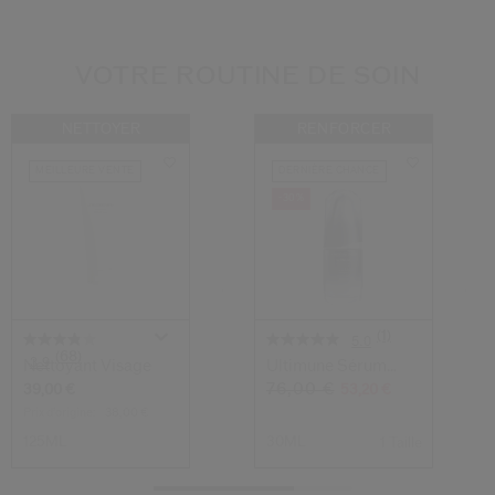
VOTRE ROUTINE DE SOIN
NETTOYER
RENFORCER
MEILLEURE VENTE
DERNIÈRE CHANCE
-30%
(1)
5.0
(68)
3.9
Nettoyant Visage
Ultimune Sérum
Concentré Activ...
76,00 €
39,00 €
53,20 €
Prix d’origine:
38,00 €
125ML
30ML
1 Taille