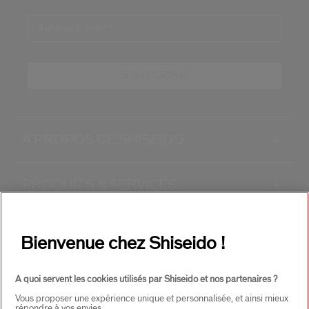
Adresse E-mail*
*
S'INSCRIRE
À PROPOS DE SHISEIDO
+
PRODUITS & SERVICES
+
CONTACT
+
Bienvenue chez Shiseido !
A quoi servent les cookies utilisés par Shiseido et nos partenaires ?
Vous proposer une expérience unique et personnalisée, et ainsi mieux
répondre à vos envies.