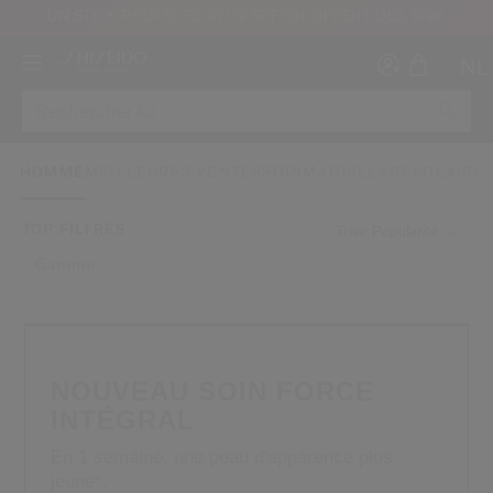
UN STICK PROTECTEUR UV SPF50+ OFFERT DÈS 109€
NL
HOMME
MEILLEURES VENTES
SOIN
MAQUILLAGE
SOLAIRE
TOP FILTRES
Trier: Popularité
Gamme
Créer
Co
CON
INS
NOUVEAU SOIN FORCE
INTÉGRAL
En 1 semaine, une peau d'apparence plus
au moins 16 ans et que j’ai lu et accepté les Conditions d’utilisation du site Inter
jeune*.