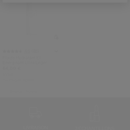
(48)
4.6
Fluide Hydratant Et
Energisant Ultra Léger
64,00 €
100ML
Prix d’origine:
62,00 €
Shiseido
Homme
LIVRAISON
3 ÉCHANTILLONS