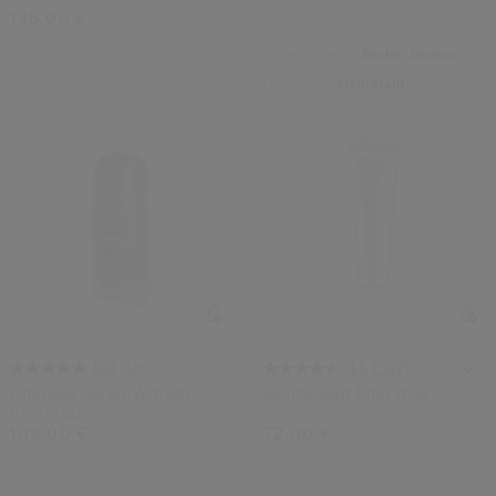
136,00 €
50 ML
Type de peau:
Sèche,
Grasse
Prix d’origine:
132,00 €
Bénéfices:
Hydratant
(12)
(397)
5.0
4.5
Ultimune Sérum Activateur
Revitalisant Total Yeux
Énergisant
109,00 €
72,00 €
50ML
15 ML
Prix d’origine:
106,00 €
Prix d’origine:
70,00 €