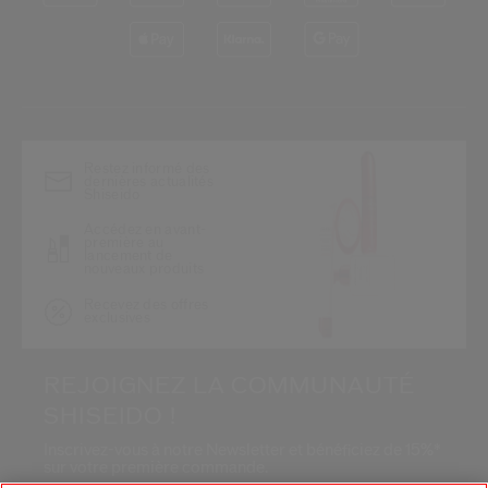
*
Restez informé des
dernières actualités
Shiseido
Accédez en avant-
première au
lancement de
nouveaux produits
Recevez des offres
exclusives
REJOIGNEZ LA COMMUNAUTÉ
SHISEIDO !
Inscrivez-vous à notre Newsletter et bénéficiez de 15%*
sur votre première commande.