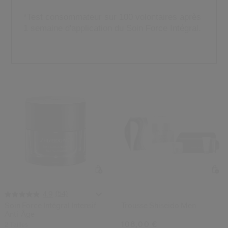
 Shiseido.
 aux nouveaux produits, d’offres exclusives, de conseils d’experts et plus enco
*Test consommateur sur 100 volontaires après
1 semaine d'application du Soin Force Intégral.
Réinitialiser votre mot 
Un email vous a été envoyé pou
V
Pensez à vérifier vos sp
(54)
4.9
Soin Force Intégral Intensif
Trousse Shiseido Men
Anti-Âge
108,00 €
2 Tailles