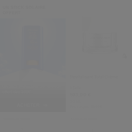
UN STICK SOLAIRE
OFFERT
Revitalisant Total Crème
Un Stick Protecteur UV SPF50+
1 Taille
offert dès 109€
103,00 €
50 ML
ACHETER
Prix d’origine:
95,00 €
Meilleure Vente
Meilleure Vente