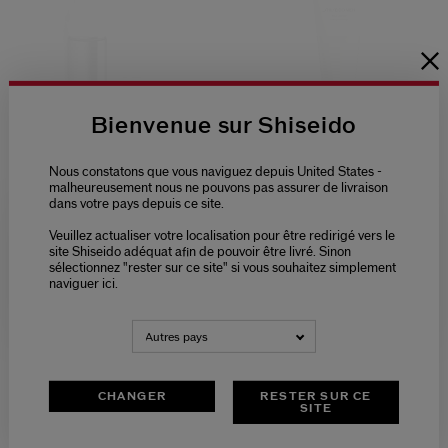
Bienvenue sur Shiseido
(68)
3.9
Nous constatons que vous naviguez depuis United States -
malheureusement nous ne pouvons pas assurer de livraison
Revitalisant Total Fluide
Nettoyant Visage
dans votre pays depuis ce site.
Léger
39,00 €
2 Tailles
Veuillez actualiser votre localisation pour être redirigé vers le
Please select language
125ML
site Shiseido adéquat afin de pouvoir être livré. Sinon
78,00 €
sélectionnez "rester sur ce site" si vous souhaitez simplement
Prix d’origine:
38,00 €
REFILL 70ML
naviguer ici.
Prix d’origine:
87,00 €
NEDERLANDS
FRANÇAIS
Type de peau:
Autres pays
Tous les types de peau,
Normale
Bénéfices:
Hydratant,
revitalize
CHANGER
RESTER SUR CE
SITE
Meilleure Vente
Produit Primé