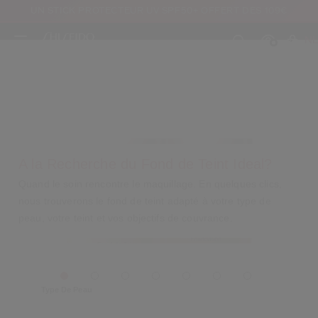
UN STICK PROTECTEUR UV SPF50+ OFFERT DÈS 109€
NL
A la Recherche du Fond de Teint Ideal?
Créer
Co
Quand le soin rencontre le maquillage. En quelques clics,
CON
nous trouverons le fond de teint adapté à votre type de
INS
peau, votre teint et vos objectifs de couvrance.
Type De Peau
au moins 16 ans et que j’ai lu et accepté les Conditions d’utilisation du site Inter