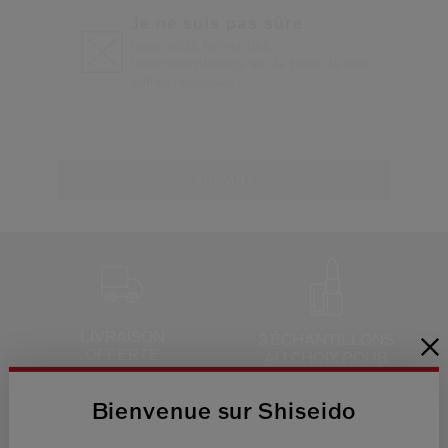
Je ne suis pas sûre
Nous vous ferons des
recommandations sur la base de vos
autres réponses
SUIVANT
LIVRAISON
3 ÉCHANTILLONS
OFFERTE
AU CHOIX
POUR
TOUTE
COMMANDE
Bienvenue sur Shiseido