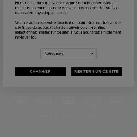
Nous constatons que vous naviguez depuis United States -
malheureusement nous ne pouvons pas assurer de livraison
dans votre pays depuis ce site.
Please select language
RETOURS
SERVICE CLIENTS
Veuillez actualiser votre localisation pour être redirigé vers le
site Shiseido adéquat afin de pouvoir être livré. Sinon
OFFERTS
DE 9H - 18H
sélectionnez "rester sur ce site" si vous souhaitez simplement
naviguer ici.
NEDERLANDS
FRANÇAIS
Autres pays
PAIEMENT
SÉCURISÉ
CHANGER
RESTER SUR CE SITE
*