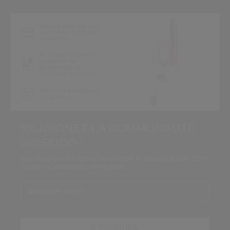
Restez informé des
dernières actualités
Shiseido
Accédez en avant-
première au
lancement de
nouveaux produits
Recevez des offres
exclusives
REJOIGNEZ LA COMMUNAUTÉ
SHISEIDO !
Inscrivez-vous à notre Newsletter et bénéficiez de 15%*
sur votre première commande.
Adresse E-mail*
*
S'INSCRIRE