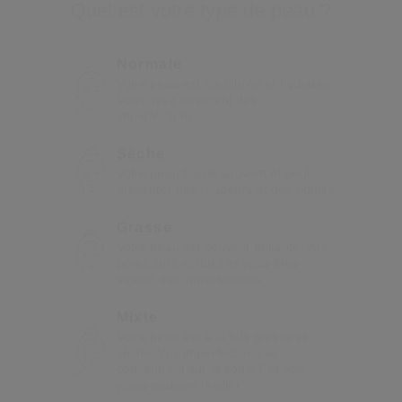
Quel est votre type de peau ?
 Shiseido.
 aux nouveaux produits, d’offres exclusives, de conseils d’experts et plus enco
Réinitialiser votre mot 
Normale
Votre peau est équilibrée et hydratée.
Vous avez rarement des
imperfections
Un email vous a été envoyé pou
V
Pensez à vérifier vos sp
Sèche
Votre peau tiraille souvent et peut
présenter des rougeurs et des ridules
Grasse
Votre peau est souvent brillante, vos
pores sont visibles et vous êtes
sujette aux imperfections
Mixte
Votre peau est à la fois grasse et
sèche. Vos imperfections se
concentrent sur la zone T et vos
joues peuvent tirailler