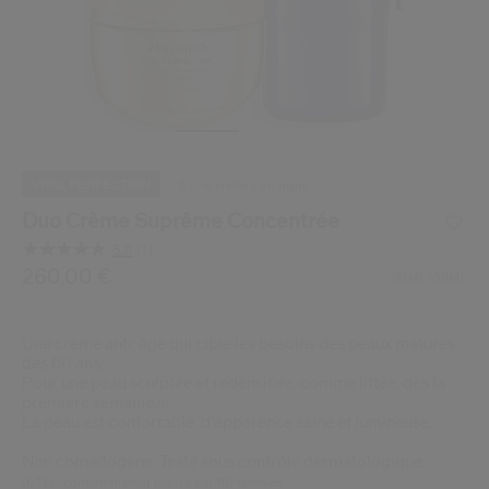
 Shiseido.
 aux nouveaux produits, d’offres exclusives, de conseils d’experts et plus enco
Réinitialiser votre mot 
Un email vous a été envoyé pou
V
Pensez à vérifier vos sp
VITAL PERFECTION
exclusivités en ligne
Duo Crème Suprême Concentrée
5.0
(1)
Lire
1
/be/fr/duo-creme-supreme-concentree-768614210474.ht
Article n°
260,00 €
768614210474
DÉTAILS
50ML+50ML
avis.
Lien
sur
la
Une crème anti-âge qui cible les besoins des peaux matures
même
dès 60 ans.
page.
Pour une peau sculptée et redensifiée, comme liftée, dès la
première semaine.
(1)
La peau est confortable, d'apparence saine et lumineuse.
Non comédogène. Testé sous contrôle dermatologique.
(1) Test consommateur réalisé sur 110 femmes