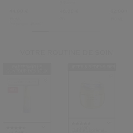
Sensitive Spf50+
9 Teintes
44,00 €
48,00 €
62,00 €
150ML
7G
150 ML
Prix d’origine:
45,00 €
VOTRE ROUTINE DE SOIN
RAFFERMIR LE
LIFTER & REDENSIFIER
CONTOUR DES YEUX
DERNIÈRE CHANCE
-30%
(390)
4.7
Crème Suprême
(544)