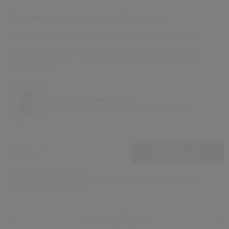
Type de peau
Sèche,
Grasse,
Normale,
Mixte
Bénéfices
Liftant,
Sculptant,
Redensifiant,
Nourrissant
Préoccupations
Perte de fermeté,
Teint terne,
Taches
brunes,
Rides
UN STICK SOLAIRE OFFERT
Un Stick Protecteur UV SPF50+ offert dès 109€
AJOUTER AUX OPTIONS DU PANIE
ACTIONS RELATIVES AU PRODUIT
Email
*
PRÉVENEZ-MOI
Actuellement indisponible
Votre adresse email ne sera utilisée que pour vous informer de la
disponibilité d’un produit
Conseils Beauté