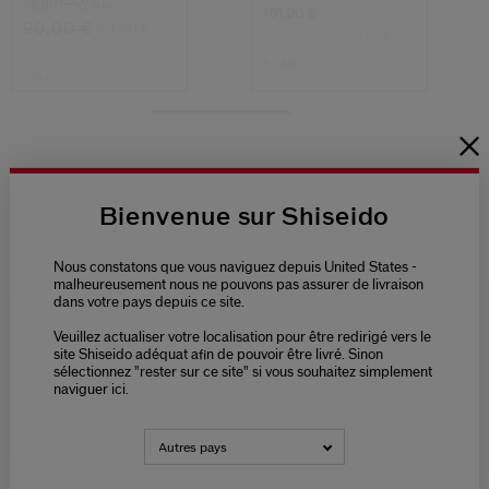
4.6
Uplifting And
Concentrée
161,00 €
Firming Eye Crea...
90,00 €
63,00 €
Prix d’origine:
156,00 €
50ML
2 Tailles
15ML
Bienvenue sur Shiseido
Nous constatons que vous naviguez depuis United States -
malheureusement nous ne pouvons pas assurer de livraison
dans votre pays depuis ce site.
Veuillez actualiser votre localisation pour être redirigé vers le
Please select language
site Shiseido adéquat afin de pouvoir être livré. Sinon
sélectionnez "rester sur ce site" si vous souhaitez simplement
naviguer ici.
NEDERLANDS
FRANÇAIS
Autres pays