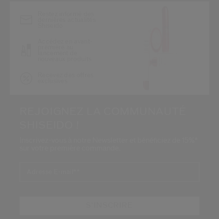
Restez informé des
dernières actualités
Shiseido
Accédez en avant-
première au
lancement de
nouveaux produits
Recevez des offres
exclusives
REJOIGNEZ LA COMMUNAUTÉ
SHISEIDO !
Inscrivez-vous à notre Newsletter et bénéficiez de 15%*
sur votre première commande.
Adresse E-mail*
*
S'INSCRIRE