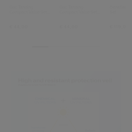
Gsc Tanning
Gsc Tanning
Benefiance
Compact Value Set
Compact Value Set
Set
(honey)
(bronze)
€ 44,00
€ 44,00
€ 119,00