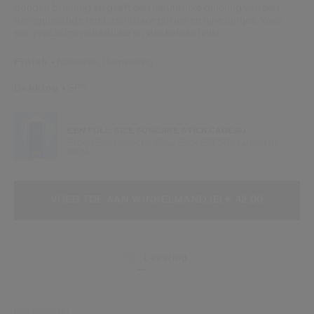
gouden bruining en geeft een natuurlijke dekking van een
onregelmatige teint, zichtbare poriën en fijne lijntjes. Voor
een prachtige natuurlijke en vlekkeloze finish.
Finish
Natuurlijk,
Illuminating
Dekking
SPF
EEN FULL-SIZE SUNCARE STICK CADEAU
Expert Sun Protector Clear Stick SPF50+ cadeau bij
€109
VOEG TOE AAN WINKELMANDOPTI
PRODUCTACTIES
VOEG TOE AAN WINKELMANDJE
| € 42,00
Levering
UW EXPERT