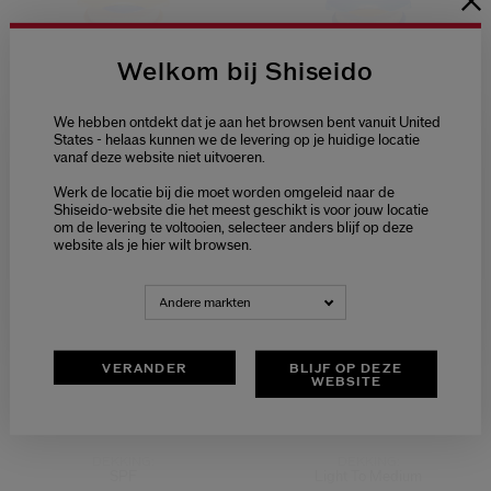
Tanning Compact Spf10
Uv Protective
Welkom bij Shiseido
We hebben ontdekt dat je aan het browsen bent vanuit United
€ 42,00
€ 42,00
States - helaas kunnen we de levering op je huidige locatie
vanaf deze website niet uitvoeren.
Welcome / Bienvenue
Select variant
Select variant
Uv Protective Compact
Tanning Compact Spf10
Foundation Spf30
Werk de locatie bij die moet worden omgeleid naar de
Selecteer je taal
Shiseido-website die het meest geschikt is voor jouw locatie
om de levering te voltooien, selecteer anders blijf op deze
Choisissez votre langue
View
View
website als je hier wilt browsen.
NEDERLANDS
FRANÇAIS
Andere markten
4.4
(7)
4.5
(46)
VERANDER
BLIJF OP DEZE
FINISH:
FINISH:
WEBSITE
Natuurlijk, Illuminating
Mat, Silk
DEKKING:
DEKKING:
SPF
Light To Medium