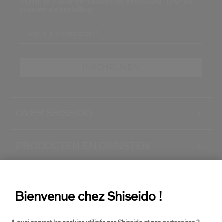
Schrijf je in voor de nieuwsbrief en ontvang -15%* op
jouw eerste bestelling
Wat is je e-mailadres?
*
INSCHRIJVEN
OVER SHISEIDO
+
PRODUCTEN EN DIENSTEN
+
CONTACT
+
Bienvenue chez Shiseido !