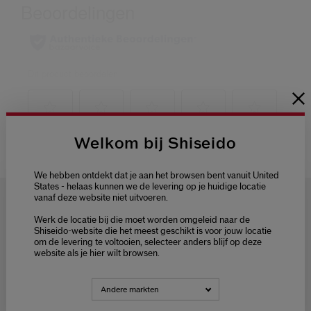
Welkom bij Shiseido
We hebben ontdekt dat je aan het browsen bent vanuit United
States - helaas kunnen we de levering op je huidige locatie
vanaf deze website niet uitvoeren.
Welcome / Bienvenue
Werk de locatie bij die moet worden omgeleid naar de
Selecteer je taal
Shiseido-website die het meest geschikt is voor jouw locatie
om de levering te voltooien, selecteer anders blijf op deze
Choisissez votre langue
GRATIS LEVERING
GRATIS 3
website als je hier wilt browsen.
SAMPLES NAAR
KEUZE
BIJ ELKE
NEDERLANDS
FRANÇAIS
BESTELLING
Andere markten