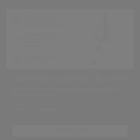
Blijf op de hoogte
van het laatste
nieuws van Shiseido
Ontvang als eerste
toegang tot de
nieuwste
lanceringen
Ontvang exclusieve
aanbiedingen
LATEN WE IN CONTACT BLIJVEN!
Schrijf je in voor de nieuwsbrief en ontvang -15%* op
jouw eerste bestelling
Wat is je e-mailadres?
*
INSCHRIJVEN