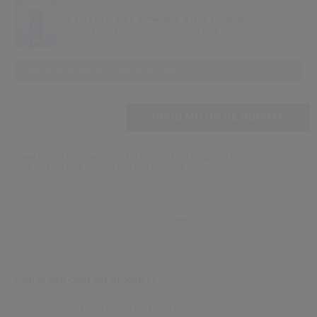
Shiseido.
EEN FULL-SIZE SUNCARE STICK CADEAU
 de nieuwste producten, exclusieve aanbiedingen, tips van experts & nog veel m
Expert Sun Protector Clear Stick SPF50+ cadeau bij
€109
Stel je wachtwoord opnieuw 
Dit product valt niet onder de promotie.
Er is een e-mail naar je gestuurd 
BEV
VOEG TOE AAN WINKELMANDOPTI
PRODUCTACTIES
Vergeet niet je spam en on
Email
*
HOUD MIJ OP DE HOOGTE
Momenteel niet op voorraad
Jouw e-mailadres wordt enkel gebruikt om je op de hoogte te houden
over de beschikbaarheid van een product.
Beauty Tips
Retour
UW EXPERT
Een vraag over dit product?
Is dit product waterproof?