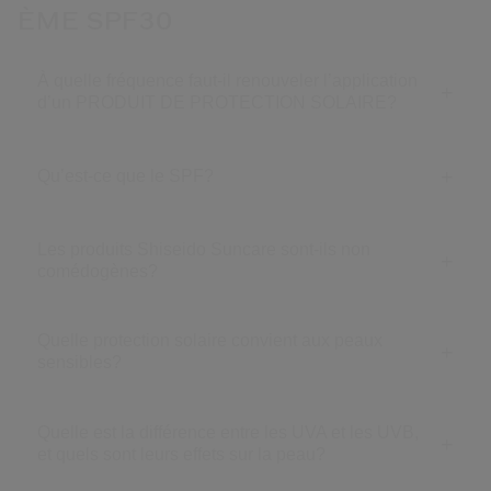
ÈME SPF30
À quelle fréquence faut-il renouveler l’application
d’un PRODUIT DE PROTECTION SOLAIRE?
Qu’est-ce que le SPF?
Les produits Shiseido Suncare sont-ils non
comédogènes?
Quelle protection solaire convient aux peaux
sensibles?
Quelle est la différence entre les UVA et les UVB,
et quels sont leurs effets sur la peau?