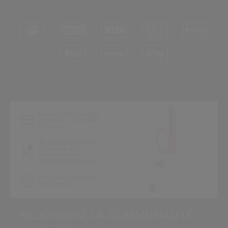
*
Restez informé des
dernières actualités
Shiseido
Accédez en avant-
première au
lancement de
nouveaux produits
Recevez des offres
exclusives
REJOIGNEZ LA COMMUNAUTÉ