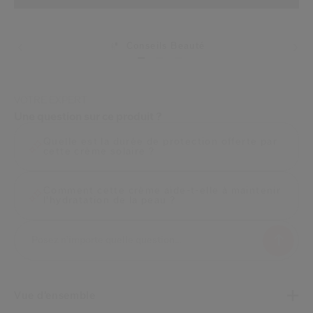
Conseils Beauté
Livraisons
VOTRE EXPERT
Une question sur ce produit ?
Quelle est la durée de protection offerte par
cette crème solaire ?
Comment cette crème aide-t-elle à maintenir
l'hydratation de la peau ?
Vue d’ensemble