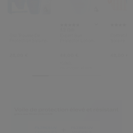
4.9
(54)
Gsc Trousse De
Expert Sun
Coffret Pro
Protection Solaire
Protector Lotion
Solaire
De Voyage
Sensitive Spf50+
28,00 €
44,00 €
48,00 €
150ML
Prix d’origine:
45,00 €