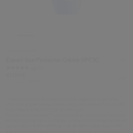
 Shiseido.
 aux nouveaux produits, d’offres exclusives, de conseils d’experts et plus enco
Réinitialiser votre mot 
Un email vous a été envoyé pou
V
Pensez à vérifier vos sp
meilleure vente
Expert Sun Protector Crème SPF30
4.9
(16)
Lire
16
/be/fr/suncare-expert-sun-protector-creme-spf30-76861
Article n°
41,00 €
768614212355
DÉTAILS
avis.
50ML
40,00 €
Prix d’origine:
Lien
sur
la
même
Cette crème pour le visage, invisible, légère et respirante,
page.
offre une protection optimale contre les rayons UVA et UVB.
Elle intègre la NOUVELLE technologie
SynchroShieldRepair™, dont le voile protecteur se renforce
en cas d'exposition à la chaleur, à l'eau et à la transpiration, et
qui se répare d'elle-même en cas de dommages légers dus
aux mouvements ou aux frottements. Pensez à réappliquer