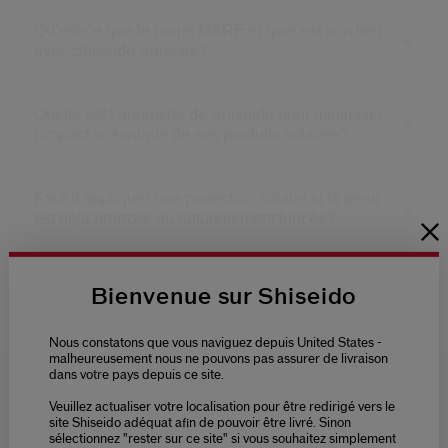
Qu’est-ce que le projet MARE et quel est son lien
avec Shiseido Suncare?
Quelle est l’approche de Shiseido pour minimiser
l’impact océanique de ses produits solaires?
Faut-il appliquer une protection solaire si la peau
est déjà bronzée ou naturellement foncée?
Puis-je quand même bronzer si j’applique une
Bienvenue sur Shiseido
protection solaire?
Nous constatons que vous naviguez depuis United States -
malheureusement nous ne pouvons pas assurer de livraison
Quelle protection solaire utiliser pour les enfants?
dans votre pays depuis ce site.
Veuillez actualiser votre localisation pour être redirigé vers le
Please select language
site Shiseido adéquat afin de pouvoir être livré. Sinon
sélectionnez "rester sur ce site" si vous souhaitez simplement