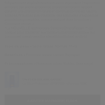
fréquemment et généreusement avant et pendant l'exposition
au soleil, car aucun produit de protection solaire ne peut
garantir une protection totale et continue contre les rayons
solaires. N'oubliez pas d'adopter des habitudes d'exposition
au soleil responsables, comme indiqué dans la section «
Comment utiliser ».
*La NOUVELLE technologie SynchroShieldRepair™ est
conçue pour s'adapter aux facteurs environnementaux qui
pourraient compromettre son efficacité (test in vitro).
Type de peau
Sèche,
Grasse,
Normale,
Mixte
Bénéfices
Protection solaire,
Lissant,
Repulpant
Préoccupations
Protection solaire,
Ridules,
Teint inégal
UN STICK SOLAIRE OFFERT
Un Stick Protecteur UV SPF50+ offert dès 109€
AJOUTER AUX OPTIONS DU PANIE
ACTIONS RELATIVES AU PRODUIT
AJOUTER AU PANIER
| 41,00 €