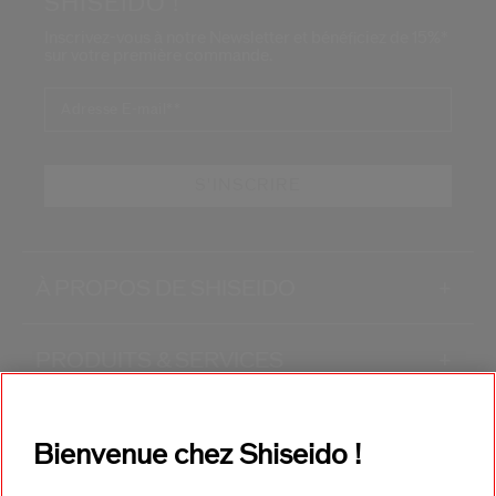
SHISEIDO !
Inscrivez-vous à notre Newsletter et bénéficiez de 15%*
sur votre première commande.
Adresse E-mail*
*
S'INSCRIRE
À PROPOS DE SHISEIDO
+
PRODUITS & SERVICES
+
CONTACT
+
Bienvenue chez Shiseido !