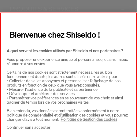
PRODUITS & SERVICES
+
CONTACT
+
Bienvenue chez Shiseido !
A quoi servent les cookies utilisés par Shiseido et nos partenaires ?
Vous proposer une expérience unique et personnalisée, et ainsi mieux
répondre à vos envies.
Certains de nos cookies sont strictement nécessaires au bon
fonctionnement du site, les autres sont utilisés entre autres pour :
• Collecter des clics anonymes et personnaliser l’affichage de nos
CHOISISSEZ LE PAYS
produits en fonction de ceux que vous avez consultés.
• Mesurer l’audience de la publicité et sa pertinence
• Développer et améliorer des services.
• Paramétrer vos préférences en se souvenant de vos choix et ainsi
gagner du temps lors de vos prochaines visites.
EU Personne responsable produits
Bien entendu, vos données seront traitées conformément à notre
SHISEIDO EUROPE
politique de confidentialité et d’utilisation des cookies et vous pourrez
57 RUE DE VILLIERS
changer d’avis à tout moment.
Politique de gestion des cookies
92200 NEUILLY-SUR-SEINE
Continuer sans accepter
Contact