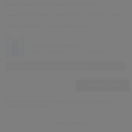
 Shiseido.
Type de peau
Sèche,
Grasse,
Normale,
Mixte
 aux nouveaux produits, d’offres exclusives, de conseils d’experts et plus enco
Bénéfices
Hydratant,
Lissant,
Repulpant,
Protection solaire
Réinitialiser votre mot 
Préoccupations
Sécheresse,
Protection solaire
Un email vous a été envoyé pou
V
Pensez à vérifier vos sp
UN STICK SOLAIRE OFFERT
Un Stick Protecteur UV SPF50+ offert dès 109€
Ce produit n'est pas concerné par la promotion.
AJOUTER AUX OPTIONS DU PANIE
ACTIONS RELATIVES AU PRODUIT
Email
*
PRÉVENEZ-MOI
Actuellement indisponible
Votre adresse email ne sera utilisée que pour vous informer de la
disponibilité d’un produit
Conseils Beauté