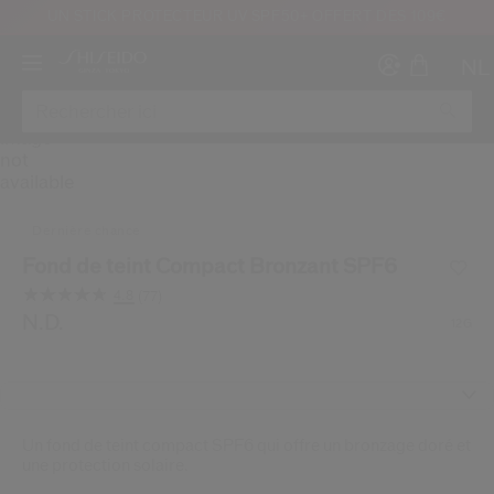
UN STICK PROTECTEUR UV SPF50+ OFFERT DÈS 109€
NL
IMAGE
dernière chance
Fond de teint Compact Bronzant SPF6
Créer
Co
4.8
(77)
Lire
CON
77
/be/fr/sun-care-fond-de-teint-compact-bronzant-spf6-1
Article n°
N.D.
1011262430SHI
DÉTAILS
12G
INS
avis.
Lien
sur
la
même
page.
Un fond de teint compact SPF6 qui offre un bronzage doré et
une protection solaire.
au moins 16 ans et que j’ai lu et accepté les Conditions d’utilisation du site Inter