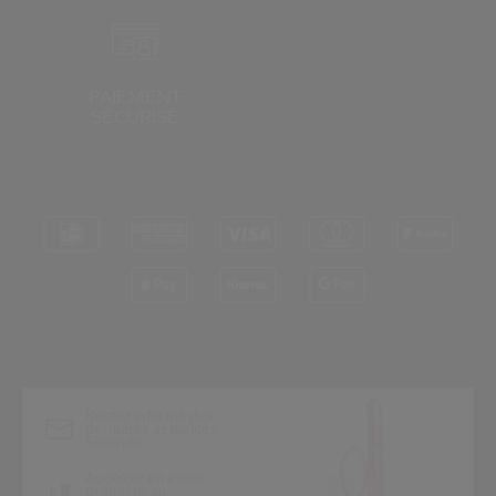
PAIEMENT
SÉCURISÉ
*
Restez informé des
dernières actualités
Shiseido
Accédez en avant-
première au