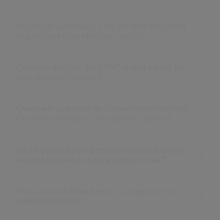
Quelle est la différence entre les UVA et les UVB,
et quels sont leurs effets sur la peau?
Qu’est-ce que le projet MARE et quel est son lien
avec Shiseido Suncare?
Quelle est l’approche de Shiseido pour minimiser
l’impact océanique de ses produits solaires?
Faut-il appliquer une protection solaire si la peau
est déjà bronzée ou naturellement foncée?
Puis-je quand même bronzer si j’applique une
protection solaire?