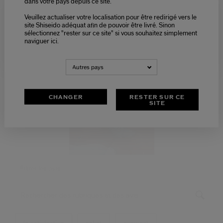
dans votre pays depuis ce site.
Veuillez actualiser votre localisation pour être redirigé vers le
Please select language
site Shiseido adéquat afin de pouvoir être livré. Sinon
sélectionnez "rester sur ce site" si vous souhaitez simplement
naviguer ici.
NEDERLANDS
FRANÇAIS
Autres pays
CHANGER
RESTER SUR CE
SITE