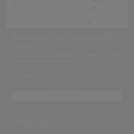
lancement de
nouveaux produits
Recevez des offres
exclusives
REJOIGNEZ LA COMMUNAUTÉ
SHISEIDO !
Inscrivez-vous à notre Newsletter et bénéficiez de 15%*
sur votre première commande.
Adresse E-mail*
*
S'INSCRIRE
À PROPOS DE SHISEIDO
+