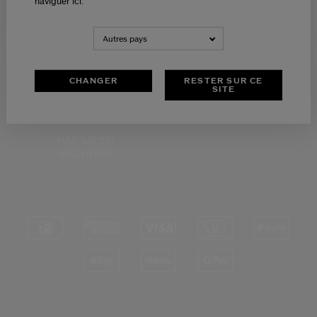
naviguer ici.
NEDERLANDS
FRANÇAIS
Autres pays
RETOURS
SERVICE CLIENTS
OFFERTS
DE 9H - 18H
CHANGER
RESTER SUR CE
SITE
PAIEMENT
SÉCURISÉ
*