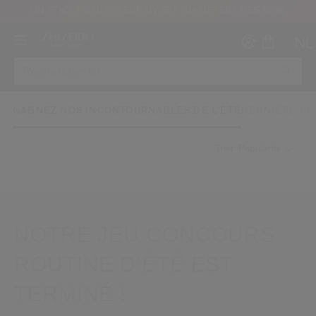
UN STICK PROTECTEUR UV SPF50+ OFFERT DÈS 109€
NL
GAGNEZ NOS INCONTOURNABLES DE L'ÉTÉ
DERNIÈRE C
Trier: Popularité
Créer
Co
CON
INS
NOTRE JEU CONCOURS
ROUTINE D’ÉTÉ EST
TERMINÉ !
au moins 16 ans et que j’ai lu et accepté les Conditions d’utilisation du site Inter