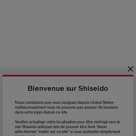
Jour
Mois
S'INSCRIRE
Shiseido
Offres
Gagnez nos incontournables de l'été
Bienvenue sur Shiseido
LIVRAISON
3 ÉCHANTILLONS
Nous constatons que vous naviguez depuis United States -
OFFERTE
AU CHOIX
POUR
malheureusement nous ne pouvons pas assurer de livraison
TOUTE
dans votre pays depuis ce site.
COMMANDE
Veuillez actualiser votre localisation pour être redirigé vers le
Please select language
site Shiseido adéquat afin de pouvoir être livré. Sinon
sélectionnez "rester sur ce site" si vous souhaitez simplement