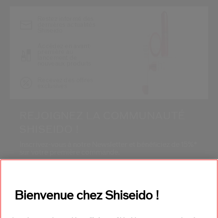
Restez informé des
dernières actualités
Shiseido
Accédez en avant-
première au
lancement de
nouveaux produits
Recevez des offres
exclusives
REJOIGNEZ LA COMMUNAUTÉ
SHISEIDO !
Inscrivez-vous à notre Newsletter et bénéficiez de 15%*
sur votre première commande.
Adresse E-mail*
*
Bienvenue chez Shiseido !
S'INSCRIRE