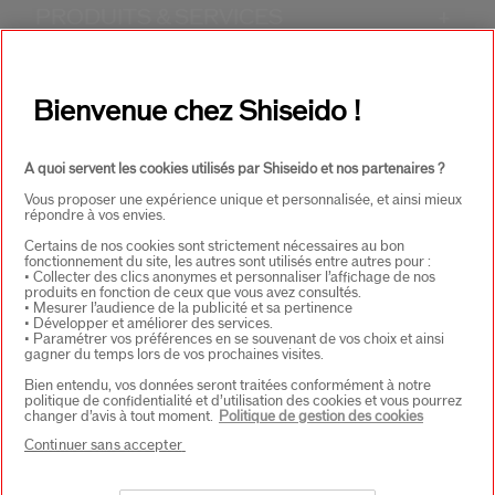
PRODUITS & SERVICES
+
CONTACT
+
Bienvenue chez Shiseido !
A quoi servent les cookies utilisés par Shiseido et nos partenaires ?
Vous proposer une expérience unique et personnalisée, et ainsi mieux
répondre à vos envies.
Certains de nos cookies sont strictement nécessaires au bon
fonctionnement du site, les autres sont utilisés entre autres pour :
• Collecter des clics anonymes et personnaliser l’affichage de nos
CHOISISSEZ LE PAYS
produits en fonction de ceux que vous avez consultés.
• Mesurer l’audience de la publicité et sa pertinence
• Développer et améliorer des services.
• Paramétrer vos préférences en se souvenant de vos choix et ainsi
gagner du temps lors de vos prochaines visites.
EU Personne responsable produits
Bien entendu, vos données seront traitées conformément à notre
SHISEIDO EUROPE
politique de confidentialité et d’utilisation des cookies et vous pourrez
57 RUE DE VILLIERS
changer d’avis à tout moment.
Politique de gestion des cookies
92200 NEUILLY-SUR-SEINE
Continuer sans accepter
Contact