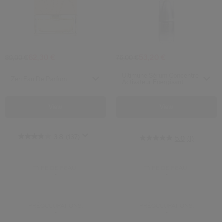
Zen Eau De Parfum
Ultimune Séru
62,30 €
53,20 €
89,00 €
76,00 €
Select variant
Select variant
Ultimune Sérum Concentré
Zen Eau De Parfum
Activateur Energisant
View
View
3.8
(137)
5.0
(1)
TYPE DE PEAU:
TYPE DE PEAU:
-
-
PRÉOCCUPATIONS:
PRÉOCCUPATIONS:
-
-