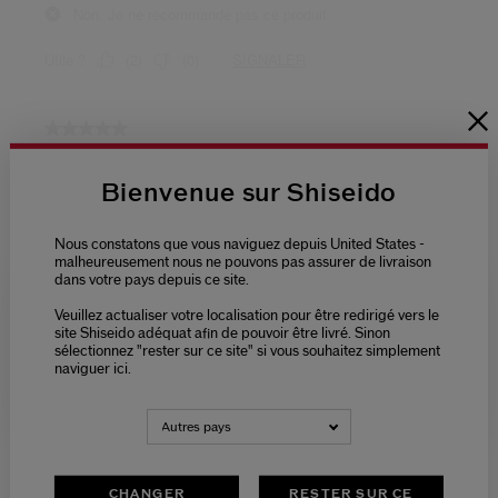
Bienvenue sur Shiseido
Nous constatons que vous naviguez depuis United States -
malheureusement nous ne pouvons pas assurer de livraison
dans votre pays depuis ce site.
Veuillez actualiser votre localisation pour être redirigé vers le
Please select language
site Shiseido adéquat afin de pouvoir être livré. Sinon
sélectionnez "rester sur ce site" si vous souhaitez simplement
naviguer ici.
NEDERLANDS
FRANÇAIS
Autres pays
CHANGER
RESTER SUR CE