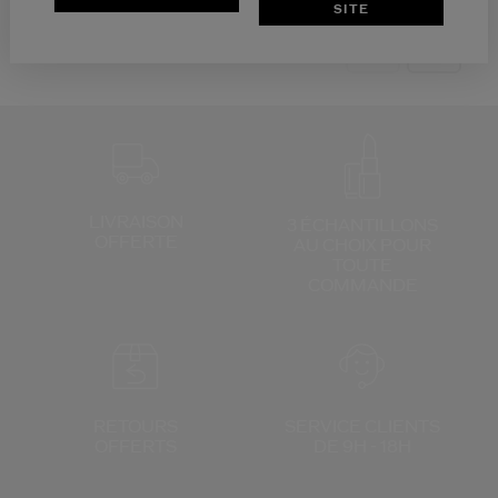
SITE
LIVRAISON
3 ÉCHANTILLONS
OFFERTE
AU CHOIX
POUR
TOUTE
COMMANDE
RETOURS
SERVICE CLIENTS
OFFERTS
DE 9H - 18H