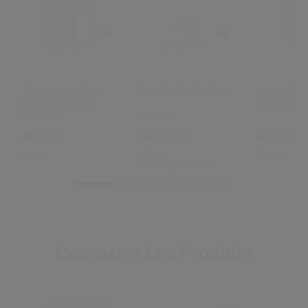
Technosatin Pink
Zen Eau De Parfum
Lotion Soi
Limited Edition
Équilibran
5 Teintes
3 Tailles
40,00 €
142,00 €
62,00 €
3.30G
100ML
150 ML
Prix d’origine:
141,00 €
Comparer Les Produits
3.8
4.4
4.6
3.3
4.4
4.4
5.0
5.0
4.2
(604)
(65)
(611)
(1139)
(137)
(47)
(5)
(1)
(1)