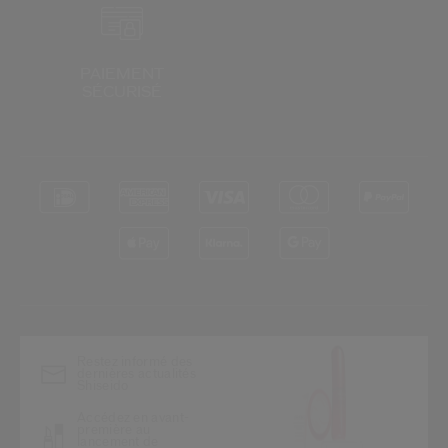
PAIEMENT
SÉCURISÉ
*
Restez informé des
dernières actualités
Shiseido
Accédez en avant-
première au
lancement de