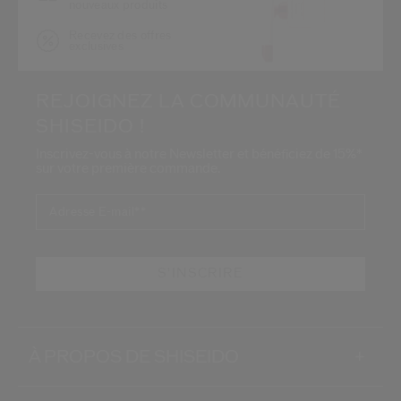
nouveaux produits
Recevez des offres
exclusives
REJOIGNEZ LA COMMUNAUTÉ
SHISEIDO !
Inscrivez-vous à notre Newsletter et bénéficiez de 15%*
sur votre première commande.
Adresse E-mail*
*
S'INSCRIRE
À PROPOS DE SHISEIDO
+