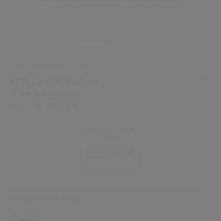
 Shiseido.
 aux nouveaux produits, d’offres exclusives, de conseils d’experts et plus enco
Réinitialiser votre mot 
Un email vous a été envoyé pou
dernière chance
-30%
V
Pensez à vérifier vos sp
ZEN Eau De Parfum
3.8
(137)
Lire
137
/be/fr/shiseido-zen-eau-de-parfum-768614102014.html
Article n°
768614102014
62,30 €
DÉTAILS
89,00 €
50ML
avis.
Lien
sur
41,30 €
59,00 €
la
30 ml
même
MEILLEUR PRIX
page.
62,30 €
89,00 €
50 ml
Un bouquet unique de fleurs dorées. Une fraîcheur et une
sensualité enivrantes.