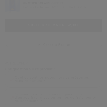
UN STICK SOLAIRE OFFERT
Un Stick Protecteur UV SPF50+ offert dès 109€
AJOUTER AUX OPTIONS DU PANIE
ACTIONS RELATIVES AU PRODUIT
AJOUTER AU PANIER
| 62,30 €
Conseils Beauté
Livraisons
VOTRE EXPERT
Une question sur ce produit ?
Quelles sont les notes florales présentes
dans ce parfum ?
Comment ce parfum se compare-t-il à
d'autres fragrances en termes de fraîcheur et
de sensualité ?