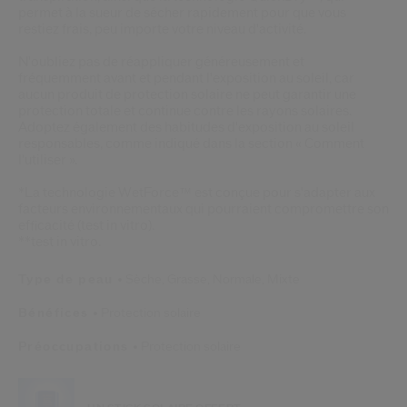
permet à la sueur de sécher rapidement pour que vous
restiez frais, peu importe votre niveau d'activité.
N'oubliez pas de réappliquer généreusement et
fréquemment avant et pendant l'exposition au soleil, car
aucun produit de protection solaire ne peut garantir une
protection totale et continue contre les rayons solaires.
Adoptez également des habitudes d'exposition au soleil
responsables, comme indiqué dans la section « Comment
l'utiliser ».
*La technologie WetForce™ est conçue pour s'adapter aux
facteurs environnementaux qui pourraient compromettre son
efficacité (test in vitro).
**test in vitro.
Type de peau
Sèche,
Grasse,
Normale,
Mixte
Bénéfices
Protection solaire
Préoccupations
Protection solaire