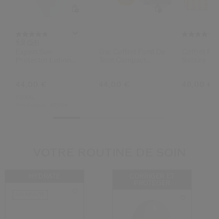
4.9
(54)
Expert Sun
Gsc Coffret Fond De
Coffret Pro
Protector Lotion
Teint Compact
Solaire
Sensitive Spf50+
Bronzant (bronze)
44,00 €
44,00 €
48,00 €
150ML
Prix d’origine:
45,00 €
VOTRE ROUTINE DE SOIN
HYDRATE
CORRIGER ET
PROTÉGER
NOUVEAUTÉ