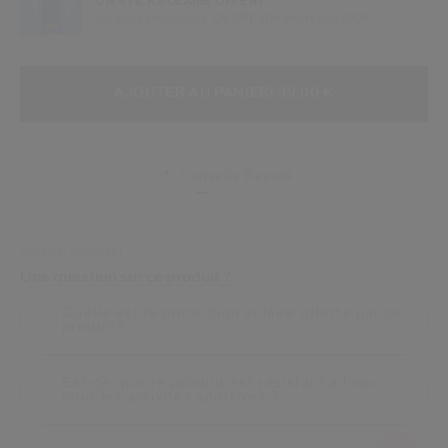
UN STICK SOLAIRE OFFERT
Un Stick Protecteur UV SPF50+ offert dès 109€
AJOUTER AUX OPTIONS DU PANIE
ACTIONS RELATIVES AU PRODUIT
AJOUTER AU PANIER
| 39,00 €
Conseils Beauté
Livraisons
VOTRE EXPERT
Une question sur ce produit ?
Quelle est la protection solaire offerte par ce
produit?
Est-ce que ce produit est résistant à l'eau
pour les activités sportives ?