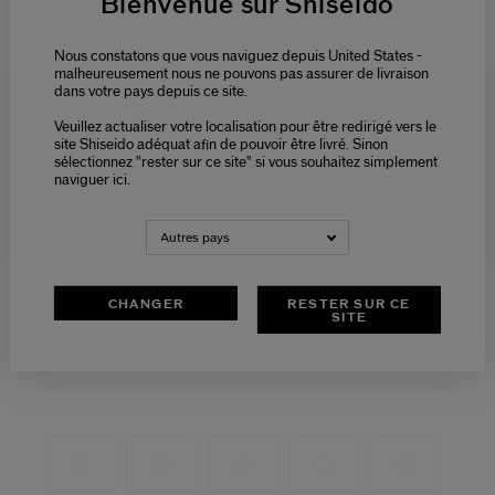
Bienvenue sur Shiseido
Nous constatons que vous naviguez depuis United States -
malheureusement nous ne pouvons pas assurer de livraison
dans votre pays depuis ce site.
Veuillez actualiser votre localisation pour être redirigé vers le
Please select language
site Shiseido adéquat afin de pouvoir être livré. Sinon
sélectionnez "rester sur ce site" si vous souhaitez simplement
naviguer ici.
NEDERLANDS
FRANÇAIS
Autres pays
CHANGER
RESTER SUR CE
SITE