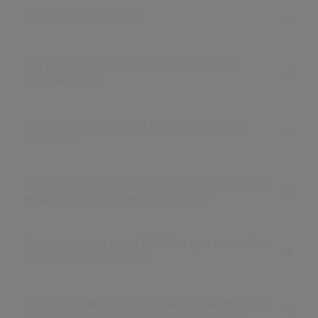
Qu’est-ce que le SPF?
Les produits Shiseido Suncare sont-ils non
comédogènes?
Quelle protection solaire convient aux peaux
sensibles?
Quelle est la différence entre les UVA et les UVB,
et quels sont leurs effets sur la peau?
Qu’est-ce que le projet MARE et quel est son lien
avec Shiseido Suncare?
Quelle est l’approche de Shiseido pour minimiser
l’impact océanique de ses produits solaires?