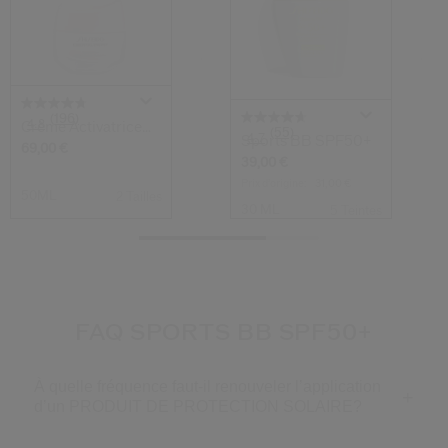
(196)
4.8
Crème Activatrice
(55)
4.7
Sports BB SPF50+
D'Hydratatio...
69,00 €
39,00 €
Prix d’origine:
31,00 €
50ML
2 Tailles
30 ML
5 Teintes
FAQ SPORTS BB SPF50+
À quelle fréquence faut-il renouveler l’application
d’un PRODUIT DE PROTECTION SOLAIRE?