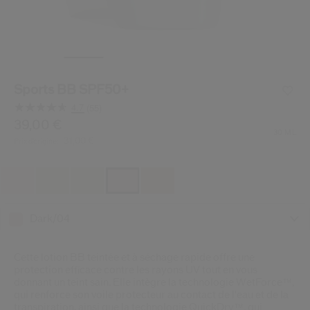
 Shiseido.
 aux nouveaux produits, d’offres exclusives, de conseils d’experts et plus enco
Réinitialiser votre mot 
Sports BB SPF50+
Un email vous a été envoyé pou
V
4.7
(55)
Pensez à vérifier vos sp
Lire
55
/be/fr/shiseido-sports-bb-spf50%2B-729238146600.htm
Article n°
39,00 €
729238146600
DÉTAILS
avis.
30 ML
31,00 €
Prix d’origine:
Lien
sur
la
même
page.
Dark/04
Cette lotion BB teintée et à séchage rapide offre une
protection efficace contre les rayons UV tout en vous
donnant un teint sain. Elle intègre la technologie WetForce™,
qui renforce son voile protecteur au contact de l'eau et de la
transpiration, ainsi que la technologie QuickDry™, qui