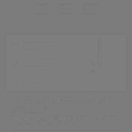
*
Restez informé des
dernières actualités
Shiseido
Accédez en avant-
première au
lancement de
nouveaux produits
Recevez des offres
exclusives
REJOIGNEZ LA COMMUNAUTÉ
SHISEIDO !
Inscrivez-vous à notre Newsletter et bénéficiez de 15%*
sur votre première commande.