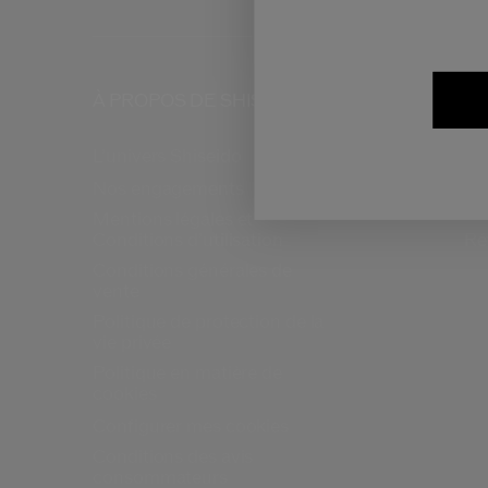
À PROPOS DE SHISEIDO
PR
L’univers Shiseido
FA
Su
Nos engagements
re
Mentions légales et
Conditions d’utilisation
Ré
Conditions générales de
vente
Politique de protection de la
vie privée
Politique en matière de
cookies
Configurer mes cookies
Conditions des avis
consommateurs