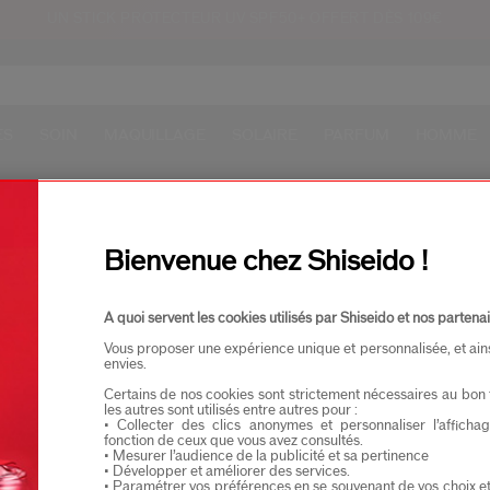
UN STICK PROTECTEUR UV SPF50+ OFFERT DÈS 109€
ES
SOIN
MAQUILLAGE
SOLAIRE
PARFUM
HOMME
ILLONS AU CHOIX
SE
RETOURS OFFERTS
UTE COMMANDE
DE
Bienvenue chez Shiseido !
A quoi servent les cookies utilisés par Shiseido et nos partenai
Vous proposer une expérience unique et personnalisée, et ain
envies.
Certains de nos cookies sont strictement nécessaires au bon 
les autres sont utilisés entre autres pour :
• Collecter des clics anonymes et personnaliser l’affich
fonction de ceux que vous avez consultés.
• Mesurer l’audience de la publicité et sa pertinence
• Développer et améliorer des services.
• Paramétrer vos préférences en se souvenant de vos choix e