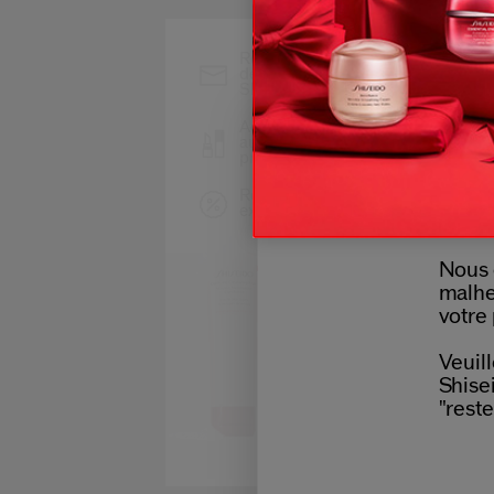
Restez informé des
dernières actualités
Shiseido
Accédez en avant-première
au lancement de nouveaux
produits
Recevez des offres
exclusives
Nous 
malhe
votre 
Veuill
Shisei
"reste