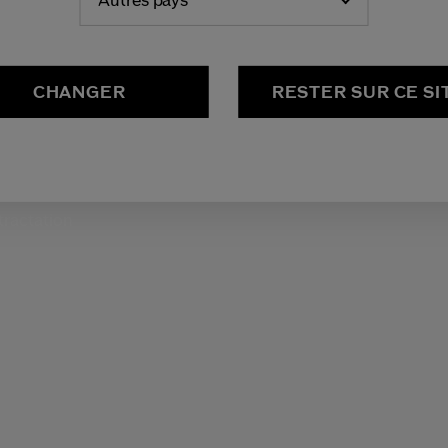
Autres pays
ODUITS ET SERVICES
CONTACT
CHANGER
RESTER SUR CE SI
Q
Nous contacter
ivi de commande et
tours
tractation