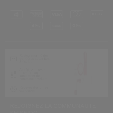
*
Restez informé des
dernières actualités
Shiseido
Accédez en avant-
première au
lancement de
nouveaux produits
Recevez des offres
exclusives
REJOIGNEZ LA COMMUNAUTÉ