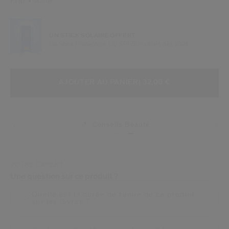
Fini
Matte
UN STICK SOLAIRE OFFERT
Un Stick Protecteur UV SPF50+ offert dès 109€
AJOUTER AUX OPTIONS DU PANIE
ACTIONS RELATIVES AU PRODUIT
AJOUTER AU PANIER
| 32,00 €
Conseils Beauté
VOTRE EXPERT
Une question sur ce produit ?
Quelle est la durée de tenue de ce produit
sur les lèvres ?