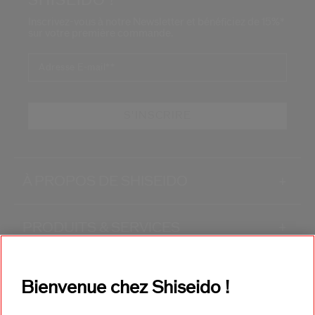
SHISEIDO !
Inscrivez-vous à notre Newsletter et bénéficiez de 15%*
sur votre première commande.
Adresse E-mail*
*
S'INSCRIRE
À PROPOS DE SHISEIDO
+
PRODUITS & SERVICES
+
CONTACT
+
Bienvenue chez Shiseido !