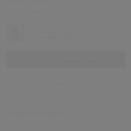
Bénéfices
Hydratant,
Protection solaire
Préoccupations
Protection solaire
UN STICK SOLAIRE OFFERT
Un Stick Protecteur UV SPF50+ offert dès 109€
AJOUTER AUX OPTIONS DU PANIE
ACTIONS RELATIVES AU PRODUIT
AJOUTER AU PANIER
| 42,00 €
Conseils Beauté
VOTRE EXPERT
Une question sur ce produit ?
Quels sont les principaux avantages de cette
protection solaire nomade ?