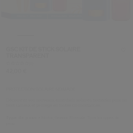
 Shiseido.
 aux nouveaux produits, d’offres exclusives, de conseils d’experts et plus enco
Réinitialiser votre mot 
Un email vous a été envoyé pou
V
Pensez à vérifier vos sp
GSC KIT DE STICK SOLAIRE
TRANSPARENT
(0)
Aucune
valeur
/be/fr/shiseido-gsc-kit-de-stick-solaire-transparent-34
Article n°
42,00 €
3423222149826
DÉTAILS
de
notation.
Lien
sur
PROTECTION SOLAIRE NOMADE
la
même
Découvrez vos nouveaux essentiels solaires nomades pour un
page.
teint radieux et protégé en toutes circonstances.
Type de peau
Sèche,
Grasse,
Normale,
Tous les types de
peau