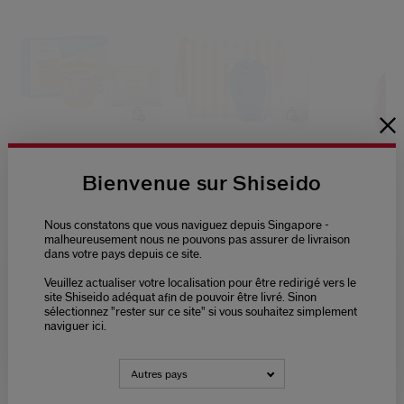
4.7
(3)
4.9
(58)
Bienvenue sur Shiseido
Gsc Coffret Fond De
Coffret Protection
Ultimune 
Teint Compact
Solaire
Infusing Oil
Bronzant (miel)
Nous constatons que vous naviguez depuis Singapore -
malheureusement nous ne pouvons pas assurer de livraison
44,00 €
48,00 €
55,00 €
dans votre pays depuis ce site.
75ML
Veuillez actualiser votre localisation pour être redirigé vers le
Please select language
site Shiseido adéquat afin de pouvoir être livré. Sinon
sélectionnez "rester sur ce site" si vous souhaitez simplement
naviguer ici.
NEDERLANDS
FRANÇAIS
Autres pays