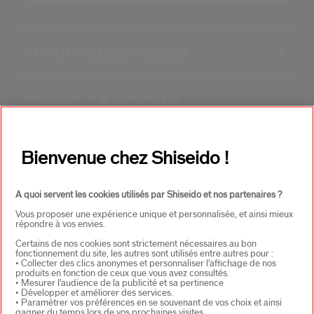
À PROPOS DE SHISEIDO
+
PRODUITS & SERVICES
+
CONTACT
+
Bienvenue chez Shiseido !
A quoi servent les cookies utilisés par Shiseido et nos partenaires ?
Vous proposer une expérience unique et personnalisée, et ainsi mieux
répondre à vos envies.
Certains de nos cookies sont strictement nécessaires au bon
fonctionnement du site, les autres sont utilisés entre autres pour :
• Collecter des clics anonymes et personnaliser l’affichage de nos
CHOISISSEZ LE PAYS
produits en fonction de ceux que vous avez consultés.
• Mesurer l’audience de la publicité et sa pertinence
• Développer et améliorer des services.
• Paramétrer vos préférences en se souvenant de vos choix et ainsi
gagner du temps lors de vos prochaines visites.