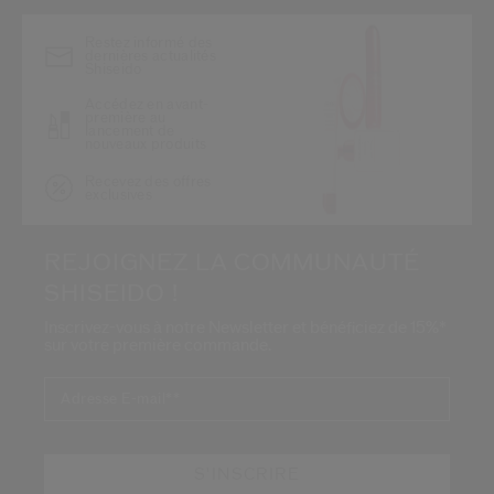
Restez informé des
dernières actualités
Shiseido
Accédez en avant-
première au
lancement de
nouveaux produits
Recevez des offres
exclusives
REJOIGNEZ LA COMMUNAUTÉ
SHISEIDO !
Inscrivez-vous à notre Newsletter et bénéficiez de 15%*
sur votre première commande.
Adresse E-mail*
*
S'INSCRIRE