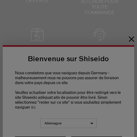
OFFERTE
AU CHOIX
POUR
TOUTE
COMMANDE
RETOURS
SERVICE CLIENTS
OFFERTS
DE 9H - 18H
Bienvenue sur Shiseido
Nous constatons que vous naviguez depuis Germany -
malheureusement nous ne pouvons pas assurer de livraison
dans votre pays depuis ce site.
Veuillez actualiser votre localisation pour être redirigé vers le
PAIEMENT
site Shiseido adéquat afin de pouvoir être livré. Sinon
SÉCURISÉ
sélectionnez "rester sur ce site" si vous souhaitez simplement
naviguer ici.
Allemagne