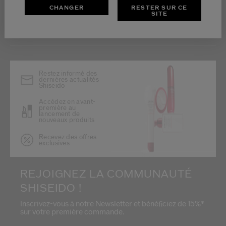
CHANGER
RESTER SUR CE
SITE
*
Restez informé des
dernières actualités
Shiseido
Accédez en avant-
première au
lancement de
nouveaux produits
Recevez des offres
exclusives
REJOIGNEZ LA COMMUNAUTÉ
SHISEIDO !
Inscrivez-vous à notre Newsletter et bénéficiez de 15%*
sur votre première commande.