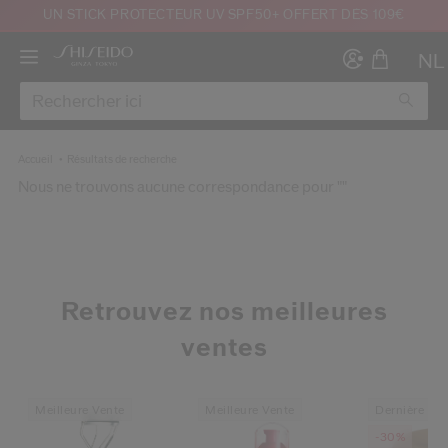
UN STICK PROTECTEUR UV SPF50+ OFFERT DÈS 109€
NL
Accueil
Résultats de recherche
Nous ne trouvons aucune correspondance pour ""
Créer
Co
CON
INS
Retrouvez nos meilleures
ventes
Meilleure Vente
Meilleure Vente
Dernière Ch
au moins 16 ans et que j’ai lu et accepté les Conditions d’utilisation du site Inter
-30%