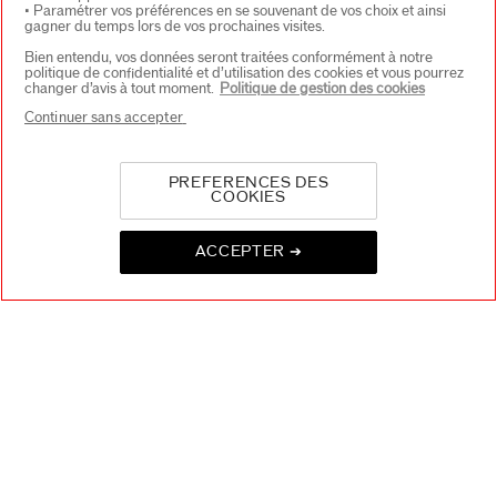
• Paramétrer vos préférences en se souvenant de vos choix et ainsi
gagner du temps lors de vos prochaines visites.
Bien entendu, vos données seront traitées conformément à notre
CONTACT
+
politique de confidentialité et d’utilisation des cookies et vous pourrez
changer d’avis à tout moment.
Politique de gestion des cookies
Continuer sans accepter
PREFERENCES DES
COOKIES
ACCEPTER ➔
CHOISISSEZ LE PAYS
EU Personne responsable produits
SHISEIDO EUROPE
57 RUE DE VILLIERS
92200 NEUILLY-SUR-SEINE
Contact