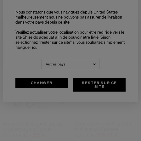
Nous constatons que vous naviguez depuis United States -
Ultimune Serum & Eye
Ultimune & Hydrating Cream
malheureusement nous ne pouvons pas assurer de livraison
Bundle
dans votre pays depuis ce site.
181,90 €
181,05 €
214,00 €
213,00 €
Veuillez actualiser votre localisation pour être redirigé vers le
Please select language
50ML
50 ML
site Shiseido adéquat afin de pouvoir être livré. Sinon
sélectionnez "rester sur ce site" si vous souhaitez simplement
naviguer ici.
-15%
-15%
NEDERLANDS
FRANÇAIS
Autres pays
CHANGER
RESTER SUR CE
SITE
Wimperkruller & Anti-Aging
Crème Lift Fermeté & Soin
Oogverzorging Bundel
Nuit Intensif Fermeté
104,55 €
255,85 €
123,00 €
301,00 €