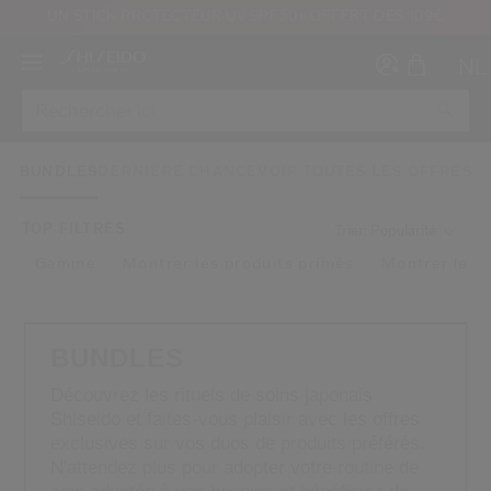
UN STICK PROTECTEUR UV SPF50+ OFFERT DÈS 109€
NL
BUNDLES
DERNIÈRE CHANCE
VOIR TOUTES LES OFFRES
TOP FILTRES
Trier: Popularité
Gamme
Montrer les produits primés
Montrer les 
Créer
Co
CON
INS
BUNDLES
Découvrez les rituels de soins japonais
Shiseido et faites-vous plaisir avec les offres
exclusives sur vos duos de produits préférés.
N'attendez plus pour adopter votre routine de
au moins 16 ans et que j’ai lu et accepté les Conditions d’utilisation du site Inter