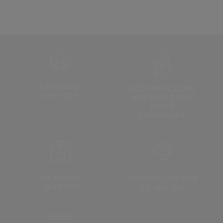
50 ML
Shiseido
Offres
Bundles
LIVRAISON
3 ÉCHANTILLONS
OFFERTE
AU CHOIX
POUR
TOUTE
COMMANDE
RETOURS
SERVICE CLIENTS
OFFERTS
DE 9H - 18H