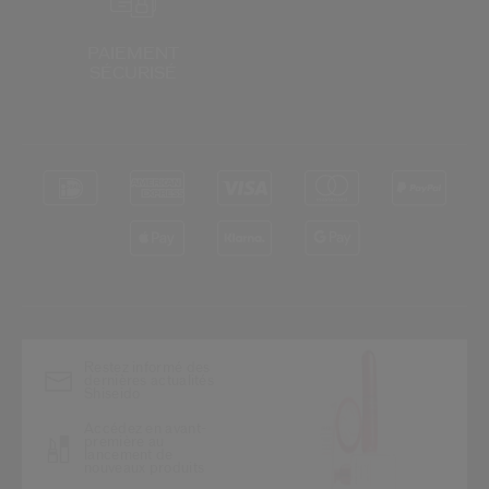
PAIEMENT
SÉCURISÉ
*
Restez informé des
dernières actualités
Shiseido
Accédez en avant-
première au
lancement de
nouveaux produits