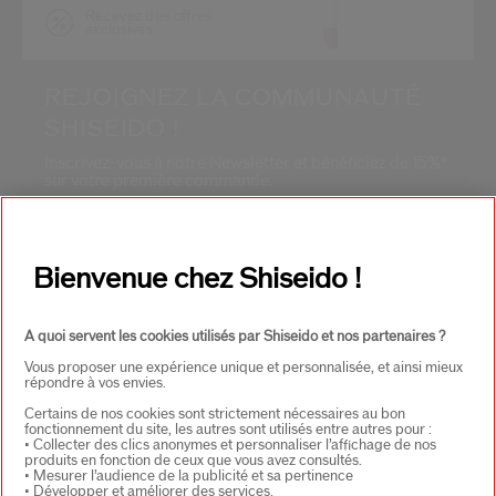
Recevez des offres
exclusives
REJOIGNEZ LA COMMUNAUTÉ
SHISEIDO !
Inscrivez-vous à notre Newsletter et bénéficiez de 15%*
sur votre première commande.
Adresse E-mail*
*
Bienvenue chez Shiseido !
S'INSCRIRE
A quoi servent les cookies utilisés par Shiseido et nos partenaires ?
Vous proposer une expérience unique et personnalisée, et ainsi mieux
répondre à vos envies.
À PROPOS DE SHISEIDO
+
Certains de nos cookies sont strictement nécessaires au bon
fonctionnement du site, les autres sont utilisés entre autres pour :
• Collecter des clics anonymes et personnaliser l’affichage de nos
produits en fonction de ceux que vous avez consultés.
• Mesurer l’audience de la publicité et sa pertinence
PRODUITS & SERVICES
+
• Développer et améliorer des services.