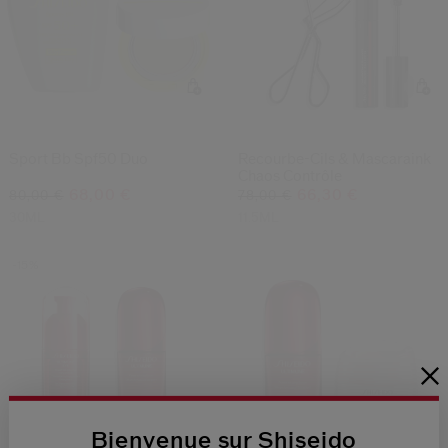
Sport Bb Spf50 Duo
Recourbe-Cils & Mascaraink
Chaos Contrôle
68,00 €
66,30 €
80,00 €
78,00 €
30ML
11.5ML
-15%
Bienvenue sur Shiseido