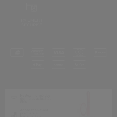
PAIEMENT
SÉCURISÉ
*
Restez informé des
dernières actualités
Shiseido
Accédez en avant-
première au
lancement de