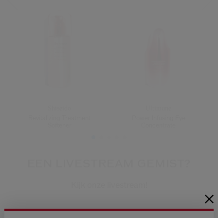
Shiseido
Ultimune
Revitalizing Treatment
Power Infusing Eye
Softener
Concentrate
EEN LIVESTREAM GEMIST?
Kijk onze livestream!