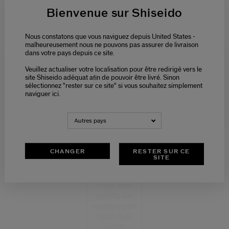
Bienvenue sur Shiseido
Nous constatons que vous naviguez depuis United States -
malheureusement nous ne pouvons pas assurer de livraison
dans votre pays depuis ce site.
01.GEZI
CHTSVE
Veuillez actualiser votre localisation pour être redirigé vers le
Please select language
RZORGI
site Shiseido adéquat afin de pouvoir être livré. Sinon
NGS BE
sélectionnez "rester sur ce site" si vous souhaitez simplement
NODIGD
naviguer ici.
HEDEN
NEDERLANDS
FRANÇAIS
VAN AN
NA
Autres pays
Brand
Expert,
CHANGER
RESTER SUR CE
Anna, deelt
SITE
haar
geheimen
voor een
gelifte en
verstevigde
huid met
onze