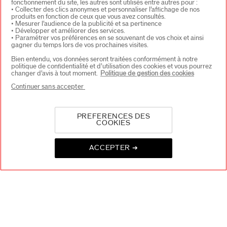
fonctionnement du site, les autres sont utilisés entre autres pour :
PRODUITS & SERVICES
+
• Collecter des clics anonymes et personnaliser l’affichage de nos
produits en fonction de ceux que vous avez consultés.
• Mesurer l’audience de la publicité et sa pertinence
• Développer et améliorer des services.
• Paramétrer vos préférences en se souvenant de vos choix et ainsi
CONTACT
+
gagner du temps lors de vos prochaines visites.
Bien entendu, vos données seront traitées conformément à notre
politique de confidentialité et d’utilisation des cookies et vous pourrez
changer d’avis à tout moment.
Politique de gestion des cookies
Continuer sans accepter
PREFERENCES DES
COOKIES
CHOISISSEZ LE PAYS
ACCEPTER ➔
EU Personne responsable produits
SHISEIDO EUROPE
57 RUE DE VILLIERS
92200 NEUILLY-SUR-SEINE
Contact