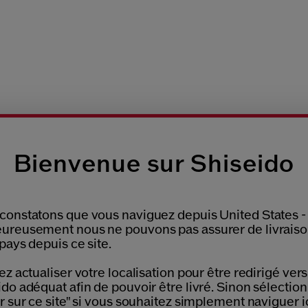
Bienvenue sur Shiseido
constatons que vous naviguez depuis United States -
ureusement nous ne pouvons pas assurer de livrais
ILLONS AU CHOIX
SE
RETOURS OFFERTS
pays depuis ce site.
UTE COMMANDE
DE
Please select language
ez actualiser votre localisation pour être redirigé vers 
do adéquat afin de pouvoir être livré. Sinon sélectio
r sur ce site" si vous souhaitez simplement naviguer ic