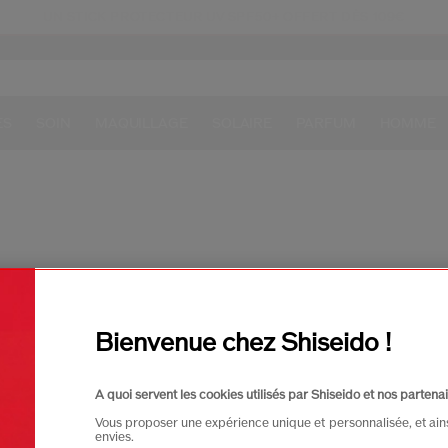
UN STICK PROTECTEUR UV SPF50+ OFFERT DÈS 109€
ous ne trouvons aucune correspondance pour 
ES
SOIN
MAQUILLAGE
SOLAIRE
PARFUM
HOMME
Bienvenue chez Shiseido !
trouvez nos meilleures ven
A quoi servent les cookies utilisés par Shiseido et nos partenai
Meilleure Vente
Meilleure Vente
Vous proposer une expérience unique et personnalisée, et ain
envies.