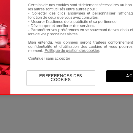
Certains de nos cookies sont strictement nécessaires au bon 
Je confirme que je suis âgé(e) d’au moins 
les autres sont utilisés entre autres pour :
• Collecter des clics anonymes et personnaliser l’affich
Je souhaite recevoir les communications de Shisei
fonction de ceux que vous avez consultés.
Vous profiterez d’un accès en avant-première aux nou
• Mesurer l’audience de la publicité et sa pertinence
• Développer et améliorer des services.
• Paramétrer vos préférences en se souvenant de vos choix e
lors de vos prochaines visites.
Bien entendu, vos données seront traitées conformément
4.8
4.7
4.7
(55)
(75)
confidentialité et d’utilisation des cookies et vous pourre
moment.
Politique de gestion des cookies
ctivateur
Fond De Teint
Concentré Acti
Continuer sans accepter
ant
Revitalessence Skin
Yeux Énergisa
Glow Spf 30
23 Teintes
€
64,00 €
70,00 €
PREFERENCES DES
AC
COOKIES
30ML
15 ML
ne:
138,00 €
Prix d’origine:
61,00 €