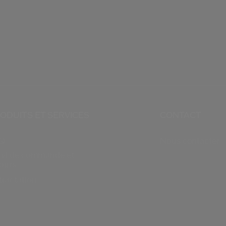
ODUITS ET SERVICES
CONTACT
Q
Nous contacter
ivi de commande et
tours
tractation