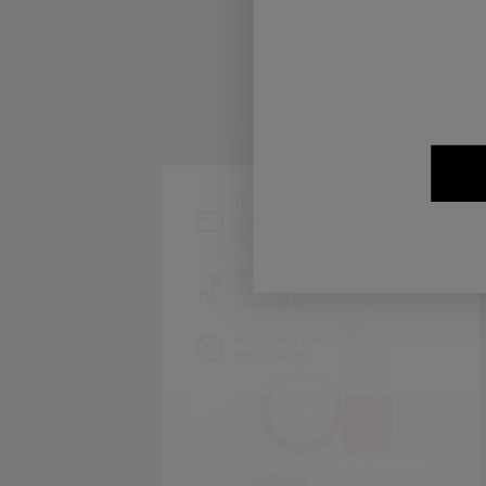
*
Restez informé des
dernières actualités
Shiseido
Accédez en avant-première
au lancement de nouveaux
produits
Recevez des offres
exclusives