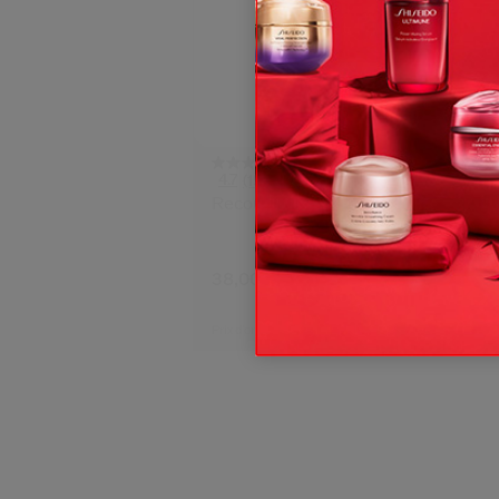
4.7
(1576)
Recourbe-Cils
Sérum A
Énergis
6 Tailles
38,00 €
144,00 
50ML
Prix d’origine:
33,00 €
Prix d’origi