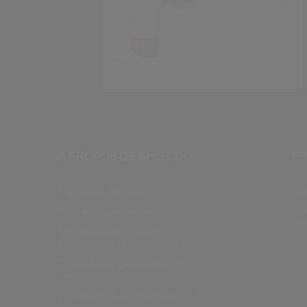
À PROPOS DE SHISEIDO
PR
L’univers Shiseido
FA
Su
Nos engagements
re
Mentions légales et
Conditions d’utilisation
Ré
Conditions générales de
vente
Politique de protection de la