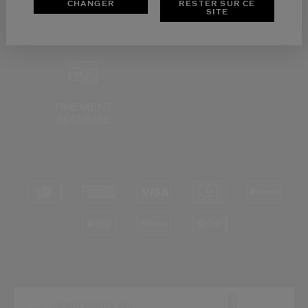
CHANGER
RESTER SUR CE
RETOURS
SERVICE CLIENTS
SITE
OFFERTS
DE 9H - 18H
PAIEMENT
SÉCURISÉ
*
Restez informé des