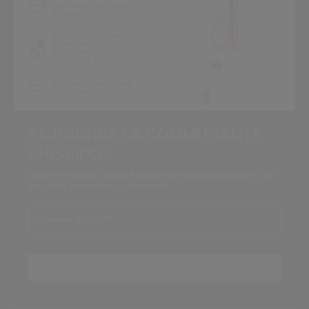
dernières actualités
Shiseido
Accédez en avant-
première au
lancement de
nouveaux produits
Recevez des offres
exclusives
REJOIGNEZ LA COMMUNAUTÉ
SHISEIDO !
Inscrivez-vous à notre Newsletter et bénéficiez de 15%*
sur votre première commande.
Adresse E-mail*
*
S'INSCRIRE