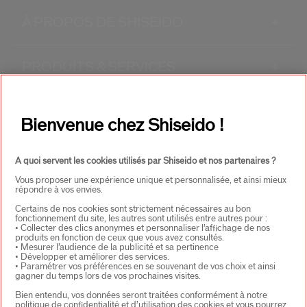
À PROPOS DE SHISEIDO
+
PRODUITS & SERVICES
+
CONTACT
+
Bienvenue chez Shiseido !
A quoi servent les cookies utilisés par Shiseido et nos partenaires ?
Vous proposer une expérience unique et personnalisée, et ainsi mieux
répondre à vos envies.
Certains de nos cookies sont strictement nécessaires au bon
fonctionnement du site, les autres sont utilisés entre autres pour :
• Collecter des clics anonymes et personnaliser l’affichage de nos
CHOISISSEZ LE PAYS
produits en fonction de ceux que vous avez consultés.
• Mesurer l’audience de la publicité et sa pertinence
• Développer et améliorer des services.
• Paramétrer vos préférences en se souvenant de vos choix et ainsi
gagner du temps lors de vos prochaines visites.
EU Personne responsable produits
Bien entendu, vos données seront traitées conformément à notre
SHISEIDO EUROPE
politique de confidentialité et d’utilisation des cookies et vous pourrez