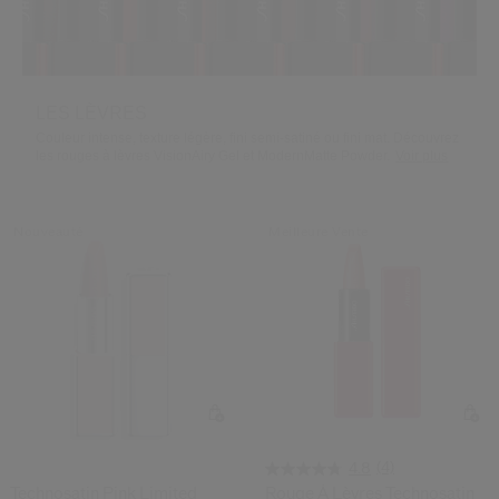
 Shiseido.
 aux nouveaux produits, d’offres exclusives, de conseils d’experts et plus enco
Réinitialiser votre mot 
LES LÈVRES
Couleur intense, texture légère, fini semi-satiné ou fini mat. Découvrez
Un email vous a été envoyé pou
V
les rouges à lèvres VisionAiry Gel et ModernMatte Powder.
Voir plus
Pensez à vérifier vos sp
Nouveauté
Meilleure Vente
(4)
4.8
Technosatin Pink Limited
Rouge À Lèvres Technosatin