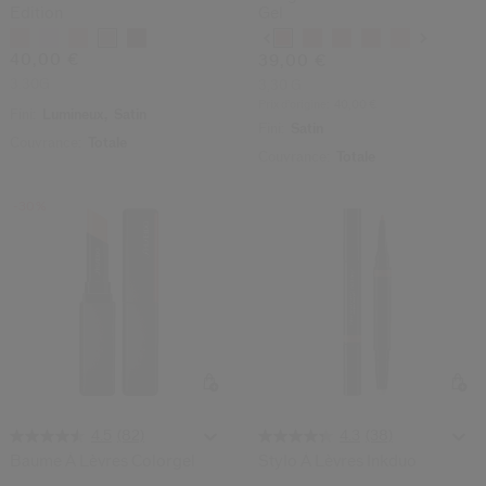
Edition
Gel
Variations
Variations
40,00 €
39,00 €
3.30G
3,30 G
Prix d’origine:
40,00 €
Fini:
Lumineux,
Satin
Fini:
Satin
Couvrance:
Totale
Couvrance:
Totale
-30%
(82)
(38)
4.5
4.3
Baume À Lèvres Colorgel
Stylo À Lèvres Inkduo