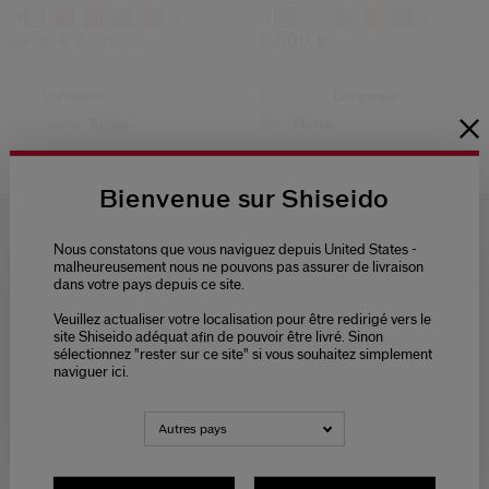
Variations
Variations
23,10 €
32,00 €
33,00 €
2G
1,1G
Fini:
Lumineux
Bénéfices:
Longwear
Couvrance:
Totale
Fini:
Matte
Shiseido
Maquillage
Lèvres
Bienvenue sur Shiseido
Nous constatons que vous naviguez depuis United States -
malheureusement nous ne pouvons pas assurer de livraison
dans votre pays depuis ce site.
LIVRAISON
3 ÉCHANTILLONS
Veuillez actualiser votre localisation pour être redirigé vers le
Please select language
OFFERTE
AU CHOIX
POUR
site Shiseido adéquat afin de pouvoir être livré. Sinon
TOUTE
sélectionnez "rester sur ce site" si vous souhaitez simplement
COMMANDE
naviguer ici.
NEDERLANDS
FRANÇAIS
Autres pays