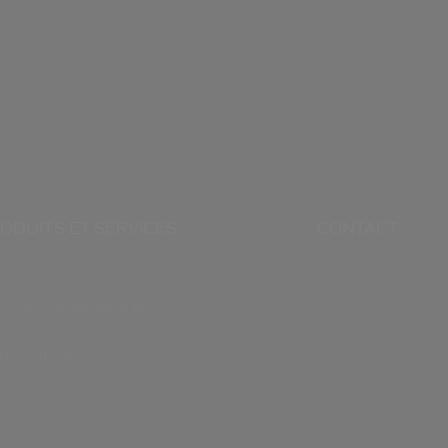
ODUITS ET SERVICES
CONTACT
Q
Nous contacter
ivi de commande et
tours
tractation