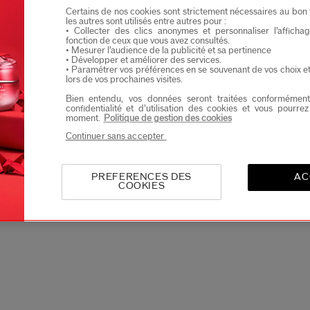
Certains de nos cookies sont strictement nécessaires au bon 
Je confirme que je suis âgé(e) d’au moins 
les autres sont utilisés entre autres pour :
• Collecter des clics anonymes et personnaliser l’affich
Je souhaite recevoir les communications de Shisei
fonction de ceux que vous avez consultés.
Vous profiterez d’un accès en avant-première aux nou
• Mesurer l’audience de la publicité et sa pertinence
• Développer et améliorer des services.
• Paramétrer vos préférences en se souvenant de vos choix e
lors de vos prochaines visites.
Bien entendu, vos données seront traitées conformément
4.8
4.7
4.7
(55)
(241)
confidentialité et d’utilisation des cookies et vous pourre
moment.
Politique de gestion des cookies
ctivateur
Concentré Activateur
Fond De Teint
Continuer sans accepter
ant
Yeux Énergisant
Revitalessence
Glow Spf 30
23 Teintes
€
70,00 €
64,00 €
PREFERENCES DES
AC
COOKIES
15 ML
30ML
ne:
138,00 €
Prix d’origine:
61,00 