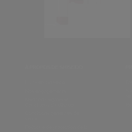
À PROPOS DE SHISEIDO
PR
L’univers Shiseido
FA
Su
Nos engagements
re
Mentions légales et
Conditions d’utilisation
Ré
Conditions générales de
vente
Politique de protection de la