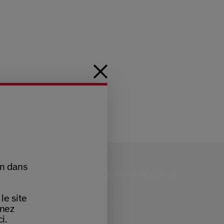
on dans
RVICE CLIENTS
PAIEMENT SÉCURISÉ
 9H - 18H
le site
nnez
i.