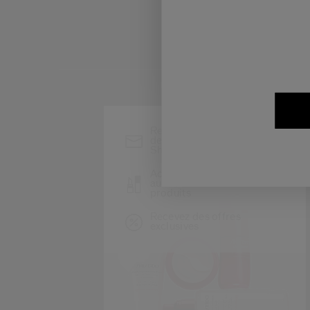
*
Restez informé des
dernières actualités
Shiseido
Accédez en avant-première
au lancement de nouveaux
produits
Recevez des offres
exclusives