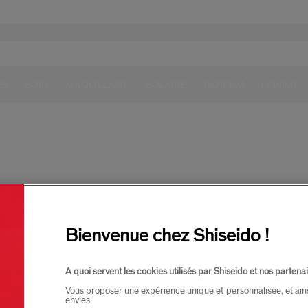
UN STICK PROTECTEUR UV SPF50+ OFFERT DÈS 109€
ous ne trouvons aucune correspondance pour 
ES
SOIN
MAQUILLAGE
SOLAIRE
PARFUM
HOMME
Bienvenue chez Shiseido !
trouvez nos meilleures ven
A quoi servent les cookies utilisés par Shiseido et nos partenai
Meilleure Vente
Meilleure Vente
Vous proposer une expérience unique et personnalisée, et ain
envies.