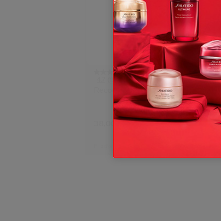
4.7
(1576)
Recourbe-Cils
Sérum A
Énergis
6 Tailles
38,00 €
144,00 
50ML
Prix d’origine:
33,00 €
Prix d’origi