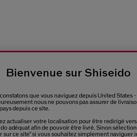
Bienvenue sur Shiseido
constatons que vous naviguez depuis United States -
ureusement nous ne pouvons pas assurer de livrais
ILLONS AU CHOIX
SE
RETOURS OFFERTS
pays depuis ce site.
UTE COMMANDE
DE
Please select language
ez actualiser votre localisation pour être redirigé vers 
do adéquat afin de pouvoir être livré. Sinon sélectio
r sur ce site" si vous souhaitez simplement naviguer ic