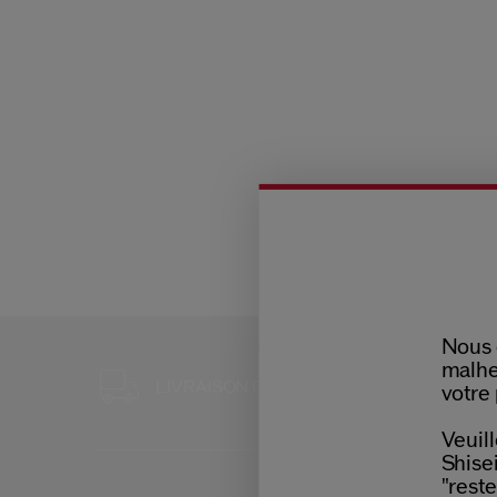
Nous 
malhe
3 ÉCHANT
LIVRAISON OFFERTE
votre 
POUR TO
Veuill
Shisei
"reste