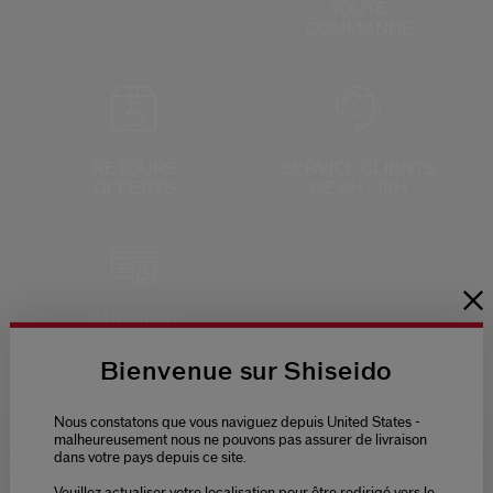
TOUTE
 Shiseido.
COMMANDE
 aux nouveaux produits, d’offres exclusives, de conseils d’experts et plus enco
Réinitialiser votre mot 
Un email vous a été envoyé pou
V
RETOURS
SERVICE CLIENTS
Pensez à vérifier vos sp
OFFERTS
DE 9H - 18H
PAIEMENT
SÉCURISÉ
Bienvenue sur Shiseido
Nous constatons que vous naviguez depuis United States -
malheureusement nous ne pouvons pas assurer de livraison
dans votre pays depuis ce site.